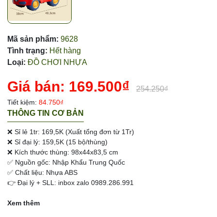
Mã sản phẩm:
9628
Tình trạng:
Hết hàng
Loại:
ĐỒ CHƠI NHỰA
Giá bán:
169.500₫
254.250₫
Tiết kiệm:
84.750₫
THÔNG TIN CƠ BẢN
❌ Sỉ lẻ 1tr: 169,5K (Xuất tổng đơn từ 1Tr)
❌ Sỉ đại lý: 159,5K (15 bộ/thùng)
❌ Kích thước thùng: 98x44x83,5 cm
✅ Nguồn gốc: Nhập Khẩu Trung Quốc
✅ Chất liệu: Nhựa ABS
👉 Đại lý + SLL: inbox zalo 0989.286.991
Xem thêm