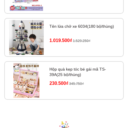
Tên lửa chở xe 6034(180 bộ/thùng)
1.019.500₫
1.529.250₫
Hộp quà kẹp tóc bé gái mã TS-
39A(25 bộ/thùng)
230.500₫
345.750₫