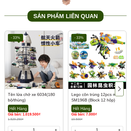
SẢN PHẨM LIÊN QUAN
- 33%
- 33%
Tên lửa chở xe 6034(180
Lego côn trùng 12pcs mã
bộ/thùng)
SM196B (Block 12 hộp)
Hết Hàng
Hết Hàng
Giá bán: 1.019.500₫
Giá bán: 7.000₫
1.529.250₫
10.500₫
-
+
-
+