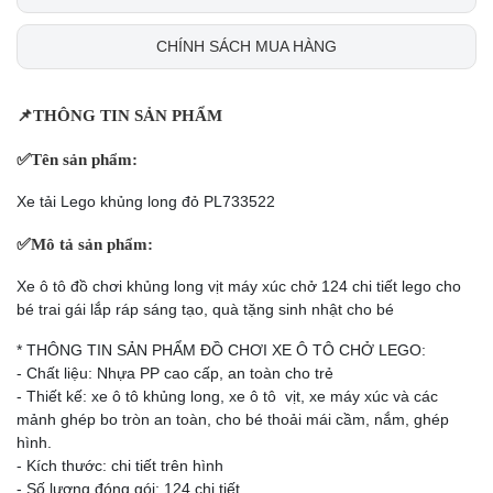
CHÍNH SÁCH MUA HÀNG
📌
THÔNG TIN SẢN PHẨM
✅
Tên sản phẩm:
Xe tải Lego khủng long đỏ PL733522
✅
Mô tả sản phẩm:
Xe ô tô đồ chơi khủng long vịt máy xúc chở 124 chi tiết lego cho
bé trai gái lắp ráp sáng tạo, quà tặng sinh nhật cho bé
* THÔNG TIN SẢN PHẨM ĐỒ CHƠI XE Ô TÔ CHỞ LEGO:
- Chất liệu: Nhựa PP cao cấp, an toàn cho trẻ
- Thiết kế: xe ô tô khủng long, xe ô tô vịt, xe máy xúc và các
mảnh ghép bo tròn an toàn, cho bé thoải mái cầm, nắm, ghép
hình.
- Kích thước: chi tiết trên hình
- Số lượng đóng gói: 124 chi tiết