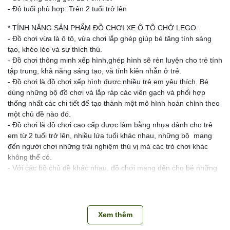
- Độ tuổi phù hợp: Trên 2 tuổi trở lên
* TÍNH NĂNG SẢN PHẨM ĐỒ CHƠI XE Ô TÔ CHỞ LEGO:
- Đồ chơi vừa là ô tô, vừa chơi lắp ghép giúp bé tăng tính sáng
tạo, khéo léo và sự thích thú.
- Đồ chơi thông minh xếp hình,ghép hình sẽ rèn luyện cho trẻ tính
tập trung, khả năng sáng tạo, và tính kiên nhẫn ở trẻ.
- Đồ chơi là đồ chơi xếp hình được nhiều trẻ em yêu thích. Bé
dùng những bộ đồ chơi và lắp ráp các viên gạch và phối hợp
thống nhất các chi tiết để tạo thành một mô hình hoàn chỉnh theo
một chủ đề nào đó.
- Đồ chơi là đồ chơi cao cấp được làm bằng nhựa dành cho trẻ
em từ 2 tuổi trở lên, nhiều lứa tuổi khác nhau, những bộ mang
đến người chơi những trải nghiệm thú vị mà các trò chơi khác
không thể có.
- Với các bộ chủ đề khác nhau, đồ chơi mang đến cho bé những
trải nhiệm kì thú, thông minh bởi những viên gạch đa dạng.
- Đồ chơi giúp trẻ tăng tính cẩn thận, tỉ mỉ. Khi chơi, bé cần lắp
ráp nhiều chi tiết nhỏ, vì khi chơi trò chơi này đòi hỏi khi lắp ghép
trẻ phải tập trung, chi tiết và cẩn thận.
Xem thêm
- Để con chơi đồ chơi lắp ghép cũng sẽ rèn luyện cho trẻ sự kiên