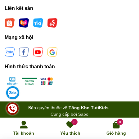
Liên kết sàn
Mạng xã hội
Hình thức thanh toán
Bản quyền thuộc về
Tổng Kho TutiKids
.
Cung cấp bởi
Sapo
0
0
Tài khoản
Yêu thích
Giỏ hàng