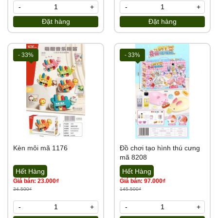
-
+
-
+
Đặt hàng
Đặt hàng
- 33%
- 33%
Kèn môi mã 1176
Đồ chơi tạo hình thú cưng
mã 8208
Hết Hàng
Hết Hàng
Giá bán: 23.000₫
Giá bán: 97.000₫
34.500₫
145.500₫
-
+
-
+