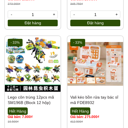
273.000₫
345.750₫
-
+
-
+
Đặt hàng
Đặt hàng
- 33%
- 33%
Lego côn trùng 12pcs mã
Vali kéo bồn rửa tay bác sĩ
SM196B (Block 12 hộp)
mã FDE8932
Hết Hàng
Hết Hàng
Giá bán: 7.000₫
Giá bán: 275.000₫
10.500₫
412.500₫