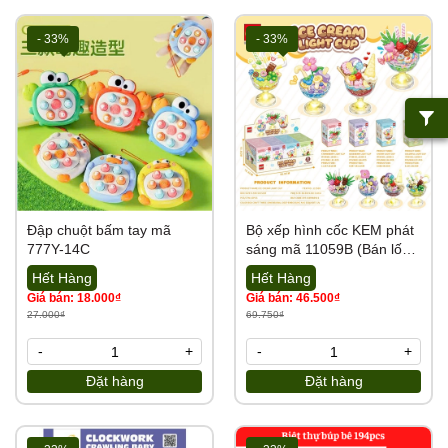
- 33%
- 33%
Đập chuột bấm tay mã
Bộ xếp hình cốc KEM phát
777Y-14C
sáng mã 11059B (Bán lốc 8
hộp)
Hết Hàng
Hết Hàng
Giá bán: 18.000₫
Giá bán: 46.500₫
27.000₫
69.750₫
-
+
-
+
Đặt hàng
Đặt hàng