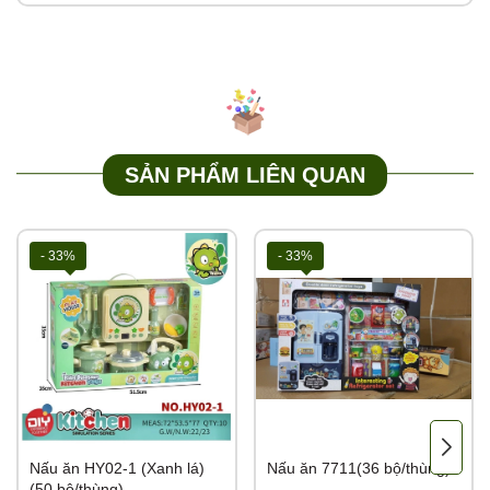
SẢN PHẨM LIÊN QUAN
- 33%
- 33%
Nấu ăn HY02-1 (Xanh lá)
Nấu ăn 7711(36 bộ/thùng)
(50 bộ/thùng)