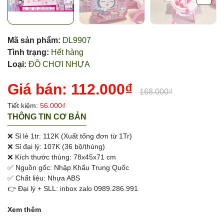
Mã sản phẩm:
DL9907
Tình trạng:
Hết hàng
Loại:
ĐỒ CHƠI NHỰA
Giá bán:
112.000₫
168.000₫
Tiết kiệm:
56.000₫
THÔNG TIN CƠ BẢN
❌ Sỉ lẻ 1tr: 112K (Xuất tổng đơn từ 1Tr)
❌ Sỉ đại lý: 107K (36 bộ/thùng)
❌ Kích thước thùng: 78x45x71 cm
✅ Nguồn gốc: Nhập Khẩu Trung Quốc
✅ Chất liệu: Nhựa ABS
👉 Đại lý + SLL: inbox zalo 0989.286.991
Xem thêm