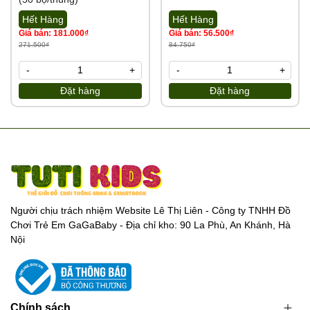
Hết Hàng
Hết Hàng
Giá bán: 181.000₫
Giá bán: 56.500₫
271.500₫
84.750₫
-
+
-
+
Đặt hàng
Đặt hàng
Người chịu trách nhiệm Website Lê Thị Liên - Công ty TNHH Đồ
Chơi Trẻ Em GaGaBaby - Địa chỉ kho: 90 La Phù, An Khánh, Hà
Nội
Chính sách