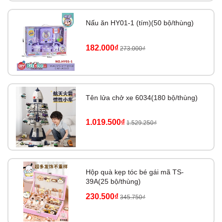
Nấu ăn HY01-1 (tím)(50 bộ/thùng)
182.000₫
273.000₫
Tên lửa chở xe 6034(180 bộ/thùng)
1.019.500₫
1.529.250₫
Hộp quà kẹp tóc bé gái mã TS-
39A(25 bộ/thùng)
230.500₫
345.750₫