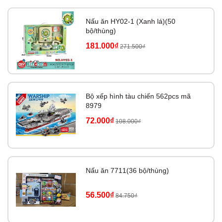
Nấu ăn HY02-1 (Xanh lá)(50
bộ/thùng)
181.000₫
271.500₫
Bộ xếp hình tàu chiến 562pcs mã
8979
72.000₫
108.000₫
Nấu ăn 7711(36 bộ/thùng)
56.500₫
84.750₫