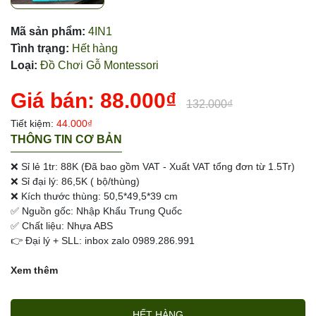
Mã sản phẩm:
4IN1
Tình trạng:
Hết hàng
Loại:
Đồ Chơi Gỗ Montessori
Giá bán:
88.000₫
132.000₫
Tiết kiệm:
44.000₫
THÔNG TIN CƠ BẢN
❌ Sỉ lẻ 1tr: 88K (Đã bao gồm VAT - Xuất VAT tổng đơn từ 1.5Tr)
❌ Sỉ đại lý: 86,5K ( bộ/thùng)
❌ Kích thước thùng: 50,5*49,5*39 cm
✅ Nguồn gốc: Nhập Khẩu Trung Quốc
✅ Chất liệu: Nhựa ABS
👉 Đại lý + SLL: inbox zalo 0989.286.991
Xem thêm
HẾT HÀNG