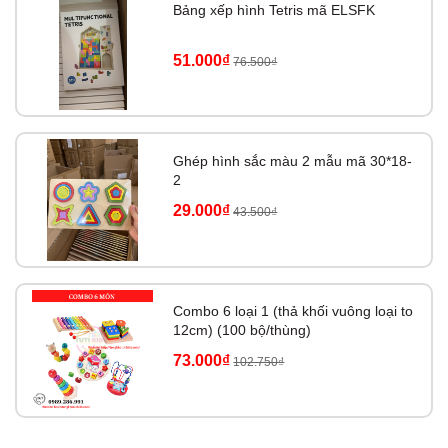
Bảng xếp hình Tetris mã ELSFK
51.000₫
76.500₫
Ghép hình sắc màu 2 mẫu mã 30*18-
2
29.000₫
43.500₫
Combo 6 loại 1 (thả khối vuông loại to
12cm) (100 bộ/thùng)
73.000₫
102.750₫