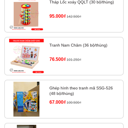
Tháp Lốc xoáy QQLT (30 bộ/thùng)
95.000₫
142.500₫
Tranh Nam Châm (36 bộ/thùng)
76.500₫
101.250₫
Ghép hình theo tranh mã SSG-526
(48 bộ/thùng)
67.000₫
100.500₫