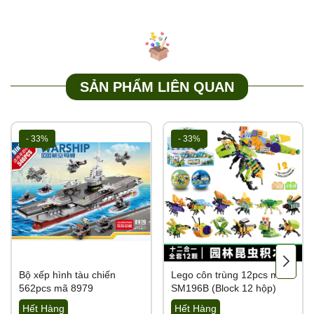
SẢN PHẨM LIÊN QUAN
- 33%
- 33%
Bộ xếp hình tàu chiến
Lego côn trùng 12pcs mã
562pcs mã 8979
SM196B (Block 12 hộp)
Hết Hàng
Hết Hàng