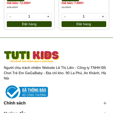
Giá bán: 72.000₫
Giá bán: 7.000₫
108.000₫
10.500₫
-
+
-
+
Đặt hàng
Đặt hàng
Người chịu trách nhiệm Website Lê Thị Liên - Công ty TNHH Đồ
Chơi Trẻ Em GaGaBaby - Địa chỉ kho: 90 La Phù, An Khánh, Hà
Nội
Chính sách