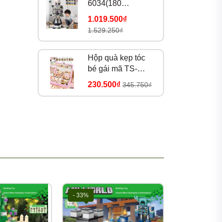
6034(180
bộ/thùng)
1.019.500₫
1.529.250₫
Hộp quà kẹp tóc
bé gái mã TS-
39A(25 bộ/thùng)
230.500₫
345.750₫
- 33%
- 33%