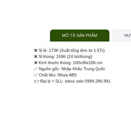
MÔ TẢ SẢN PHẨM
HƯ
❌ Sỉ lẻ: 173K (Xuất tổng đơn từ 1.5Tr)
❌ Sỉ thùng: 159K (24 bộ/thùng)
❌ Kích thước thùng: 100x38x106 cm
✅ Nguồn gốc: Nhập Khẩu Trung Quốc
✅ Chất liệu: Nhựa ABS
👉 Đại lý + SLL: inbox zalo 0989.286.991