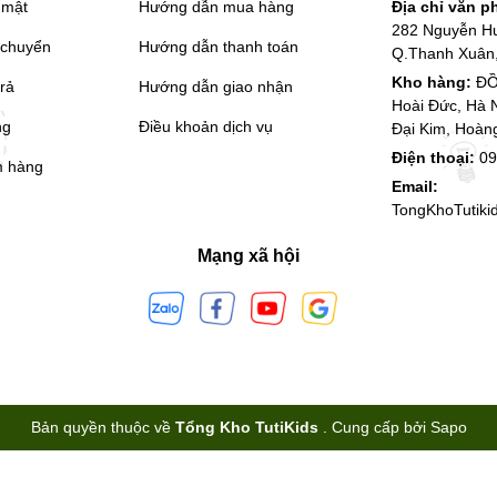
 mật
Hướng dẫn mua hàng
Địa chỉ văn 
282 Nguyễn H
 chuyển
Hướng dẫn thanh toán
Q.Thanh Xuân,
Kho hàng:
ĐỒ
trả
Hướng dẫn giao nhận
Hoài Đức, Hà 
ng
Điều khoản dịch vụ
Đại Kim, Hoàn
Điện thoại:
09
m hàng
Email:
TongKhoTutik
Mạng xã hội
Bản quyền thuộc về
Tổng Kho TutiKids
.
Cung cấp bởi
Sapo