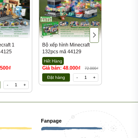
craft 1
Bộ xếp hình Minecraft
Bộ xếp hình
44125
132pcs mã 44129
410pcs mã 
Hết Hàng
Hết Hàng
.500₫
Giá bán: 48.000₫
Giá bán: 1
72.000₫
156.000₫
Đặt hàng
-
+
-
+
Đặt hàng
Fanpage