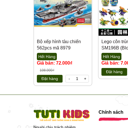
Bộ xếp hình tàu chiến
Lego côn tr
562pcs mã 8979
SM196B (Blo
Hết Hàng
Hết Hàng
Giá bán: 72.000₫
Giá bán: 7.
108.000₫
Đặt hàng
Đặt hàng
-
+
Chính sách
Người chịu trách nhiệm