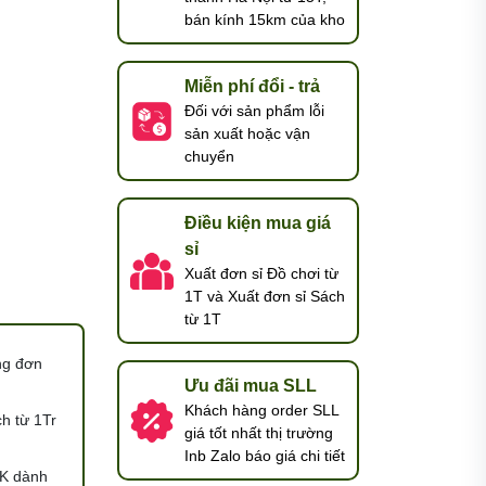
bán kính 15km của kho
Miễn phí đổi - trả
Đối với sản phẩm lỗi
sản xuất hoặc vận
chuyển
Điều kiện mua giá
sỉ
Xuất đơn sỉ Đồ chơi từ
1T và Xuất đơn sỉ Sách
từ 1T
ng đơn
Ưu đãi mua SLL
Khách hàng order SLL
h từ 1Tr
giá tốt nhất thị trường
Inb Zalo báo giá chi tiết
K dành