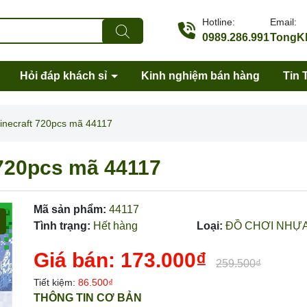
Hotline:
Email:
0989.286.991
TongKh
Hỏi đáp khách sỉ
Kinh nghiệm bán hàng
Tin 
inecraft 720pcs mã 44117
 720pcs mã 44117
Mã sản phẩm:
44117
Tình trạng:
Hết hàng
Loại:
ĐỒ CHƠI NHỰ
Giá bán:
173.000₫
259.500₫
Tiết kiệm:
86.500₫
Mã giảm giá:
THÔNG TIN CƠ BẢN