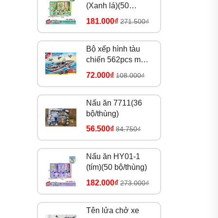
(Xanh lá)(50
bộ/thùng)
181.000₫
271.500₫
Bộ xếp hình tàu
chiến 562pcs mã
8979
72.000₫
108.000₫
Nấu ăn 7711(36
bộ/thùng)
56.500₫
84.750₫
Nấu ăn HY01-1
(tím)(50 bộ/thùng)
182.000₫
273.000₫
Tên lửa chở xe