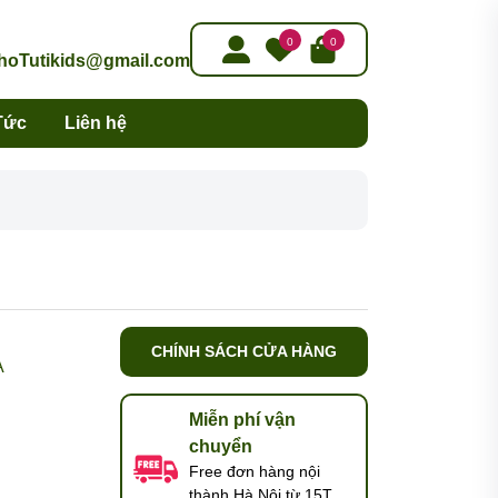
0
0
oTutikids@gmail.com
Tức
Liên hệ
CHÍNH SÁCH CỬA HÀNG
A
Miễn phí vận
chuyển
Free đơn hàng nội
thành Hà Nội từ 15T,