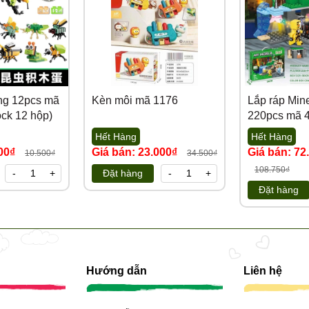
ùng 12pcs mã
Kèn môi mã 1176
Lắp ráp Mine
ck 12 hộp)
220pcs mã 
Hết Hàng
Hết Hàng
000₫
Giá bán: 23.000₫
Giá bán: 72
10.500₫
34.500₫
108.750₫
-
+
Đặt hàng
-
+
Đặt hàng
Hướng dẫn
Liên hệ