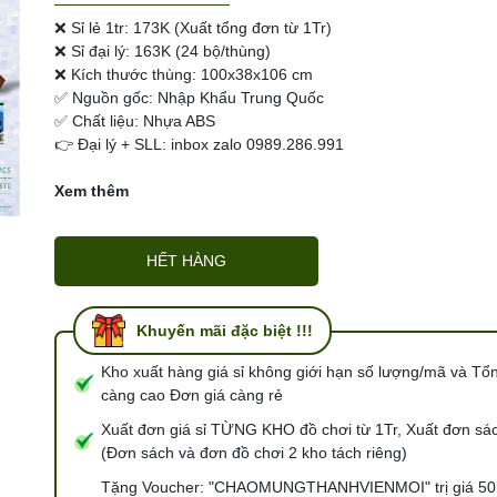
Ngày hết hạn:
❌ Sỉ lẻ 1tr: 173K (Xuất tổng đơn từ 1Tr)
❌ Sỉ đại lý: 163K (24 bộ/thùng)
Điều kiện:
❌ Kích thước thùng: 100x38x106 cm
✅ Nguồn gốc: Nhập Khẩu Trung Quốc
✅ Chất liệu: Nhựa ABS
👉 Đại lý + SLL: inbox zalo 0989.286.991
Xem thêm
HẾT HÀNG
Khuyến mãi đặc biệt !!!
Kho xuất hàng giá sỉ không giới hạn số lượng/mã và Tổ
càng cao Đơn giá càng rẻ
Xuất đơn giá sỉ TỪNG KHO đồ chơi từ 1Tr, Xuất đơn sác
(Đơn sách và đơn đồ chơi 2 kho tách riêng)
Tặng Voucher: "CHAOMUNGTHANHVIENMOI" trị giá 50