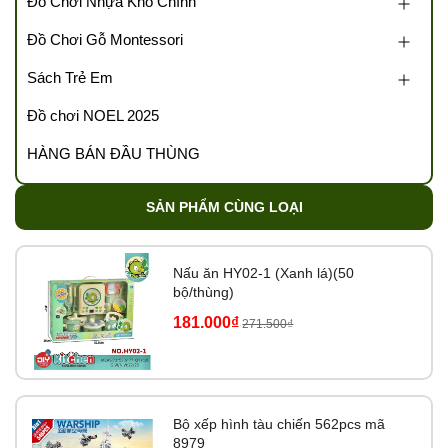
Đồ Chơi Nhựa Kho Chính
Đồ Chơi Gỗ Montessori
Sách Trẻ Em
Đồ chơi NOEL 2025
HÀNG BÁN ĐẦU THÙNG
SẢN PHẨM CÙNG LOẠI
Nấu ăn HY02-1 (Xanh lá)(50
bộ/thùng)
181.000₫
271.500₫
Bộ xếp hình tàu chiến 562pcs mã
8979