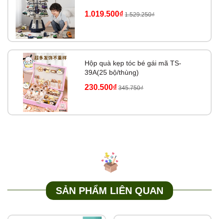
1.019.500₫
1.529.250₫
Hộp quà kẹp tóc bé gái mã TS-
39A(25 bộ/thùng)
230.500₫
345.750₫
SẢN PHẨM LIÊN QUAN