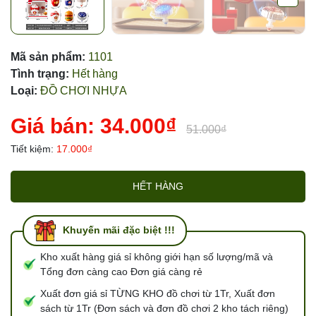
Mã sản phẩm:
1101
Tình trạng:
Hết hàng
Loại:
ĐỒ CHƠI NHỰA
Giá bán:
34.000₫
51.000₫
Tiết kiệm:
17.000₫
HẾT HÀNG
Khuyến mãi đặc biệt !!!
Kho xuất hàng giá sỉ không giới hạn số lượng/mã và
Tổng đơn càng cao Đơn giá càng rẻ
Xuất đơn giá sỉ TỪNG KHO đồ chơi từ 1Tr, Xuất đơn
sách từ 1Tr (Đơn sách và đơn đồ chơi 2 kho tách riêng)