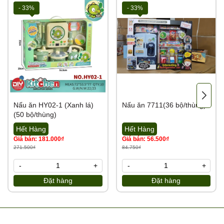
- 33%
- 33%
Nấu ăn HY02-1 (Xanh lá)
Nấu ăn 7711(36 bộ/thùng)
(50 bộ/thùng)
Hết Hàng
Hết Hàng
Giá bán: 181.000₫
Giá bán: 56.500₫
271.500₫
84.750₫
-
+
-
+
Đặt hàng
Đặt hàng