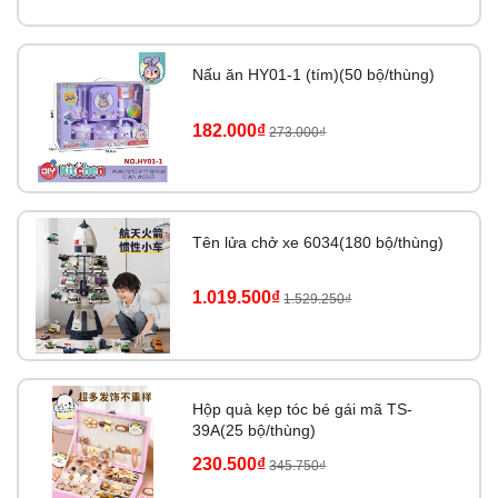
Nấu ăn HY01-1 (tím)(50 bộ/thùng)
182.000₫
273.000₫
Tên lửa chở xe 6034(180 bộ/thùng)
1.019.500₫
1.529.250₫
Hộp quà kẹp tóc bé gái mã TS-
39A(25 bộ/thùng)
230.500₫
345.750₫