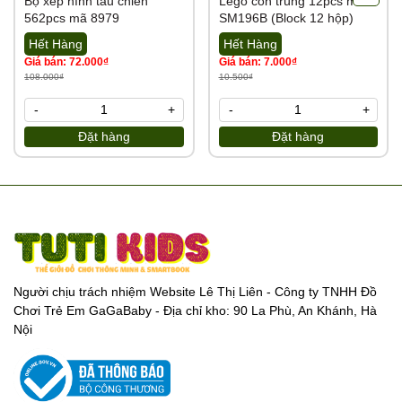
Bộ xếp hình tàu chiến
Lego côn trùng 12pcs mã
562pcs mã 8979
SM196B (Block 12 hộp)
Hết Hàng
Hết Hàng
Giá bán: 72.000₫
Giá bán: 7.000₫
108.000₫
10.500₫
-
+
-
+
Đặt hàng
Đặt hàng
Người chịu trách nhiệm Website Lê Thị Liên - Công ty TNHH Đồ
Chơi Trẻ Em GaGaBaby - Địa chỉ kho: 90 La Phù, An Khánh, Hà
Nội