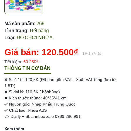
Mã sản phẩm:
268
Tình trạng:
Hết hàng
Loại:
ĐỒ CHƠI NHỰA
Giá bán:
120.500₫
180.750₫
Tiết kiệm:
60.250₫
THÔNG TIN CƠ BẢN
❌ Sỉ lẻ 1tr: 120,5K (Đã bao gồm VAT - Xuất VAT tổng đơn từ
1.5Tr)
❌ Sỉ đại lý: 116,5K ( bộ/thùng)
❌ Kích thước thùng: 40*35*41 cm
✅ Nguồn gốc: Nhập Khẩu Trung Quốc
✅ Chất liệu: Nhựa ABS
👉 Đại lý + SLL: inbox zalo 0989.286.991
Xem thêm