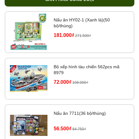
Nấu ăn HY02-1 (Xanh lá)(50
bộ/thùng)
181.000₫
271.500₫
Bộ xếp hình tàu chiến 562pcs mã
8979
72.000₫
108.000₫
Nấu ăn 7711(36 bộ/thùng)
56.500₫
84.750₫