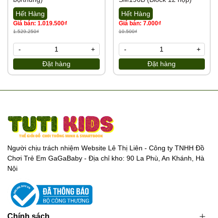
Hết Hàng
Hết Hàng
Giá bán: 1.019.500₫
Giá bán: 7.000₫
1.529.250₫
10.500₫
-
+
-
+
Đặt hàng
Đặt hàng
Người chịu trách nhiệm Website Lê Thị Liên - Công ty TNHH Đồ
Chơi Trẻ Em GaGaBaby - Địa chỉ kho: 90 La Phù, An Khánh, Hà
Nội
Chính sách