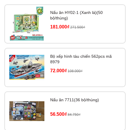
Nấu ăn HY02-1 (Xanh lá)(50
bộ/thùng)
181.000₫
271.500₫
Bộ xếp hình tàu chiến 562pcs mã
8979
72.000₫
108.000₫
Nấu ăn 7711(36 bộ/thùng)
56.500₫
84.750₫