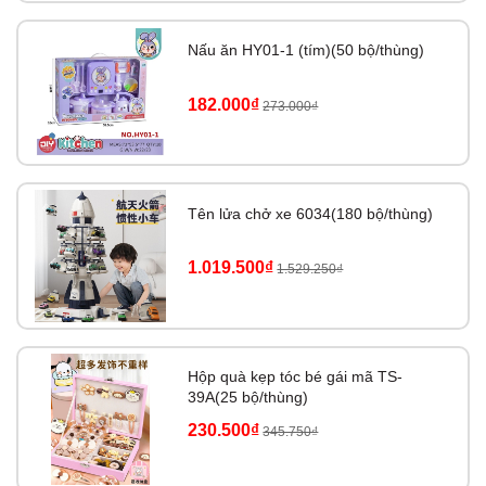
Nấu ăn HY01-1 (tím)(50 bộ/thùng)
182.000₫
273.000₫
Tên lửa chở xe 6034(180 bộ/thùng)
1.019.500₫
1.529.250₫
Hộp quà kẹp tóc bé gái mã TS-
39A(25 bộ/thùng)
230.500₫
345.750₫