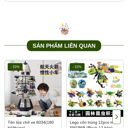
SẢN PHẨM LIÊN QUAN
- 33%
- 33%
Tên lửa chở xe 6034(180
Lego côn trùng 12pcs mã
bộ/thùng)
SM196B (Block 12 hộp)