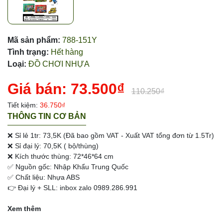
Mã sản phẩm:
788-151Y
Tình trạng:
Hết hàng
Loại:
ĐỒ CHƠI NHỰA
Giá bán:
73.500₫
110.250₫
Tiết kiệm:
36.750₫
THÔNG TIN CƠ BẢN
❌ Sỉ lẻ 1tr: 73,5K (Đã bao gồm VAT - Xuất VAT tổng đơn từ 1.5Tr)
❌ Sỉ đại lý: 70,5K ( bộ/thùng)
❌ Kích thước thùng: 72*46*64 cm
✅ Nguồn gốc: Nhập Khẩu Trung Quốc
✅ Chất liệu: Nhựa ABS
👉 Đại lý + SLL: inbox zalo 0989.286.991
Xem thêm