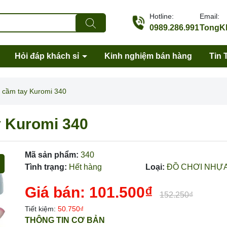
Hotline:
Email:
0989.286.991
TongKh
Hỏi đáp khách sỉ
Kinh nghiệm bán hàng
Tin 
m cầm tay Kuromi 340
y Kuromi 340
Mã sản phẩm:
340
Tình trạng:
Hết hàng
Loại:
ĐỒ CHƠI NHỰ
Giá bán:
101.500₫
152.250₫
Mã giảm giá:
Tiết kiệm:
50.750₫
THÔNG TIN CƠ BẢN