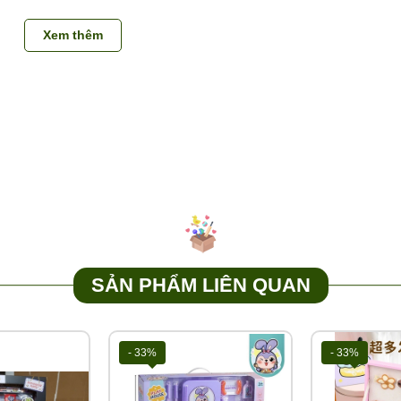
đồ chơi trẻ em, buôn bán đồ chơi trẻ em, kho sỉ đồ chơi, xưởng đ
Xem thêm
SẢN PHẨM LIÊN QUAN
- 33%
- 33%