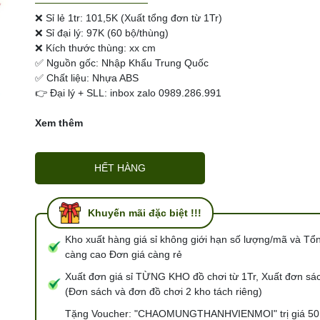
Ngày hết hạn:
❌ Sỉ lẻ 1tr: 101,5K (Xuất tổng đơn từ 1Tr)
Điều kiện:
❌ Sỉ đại lý: 97K (60 bộ/thùng)
❌ Kích thước thùng: xx cm
✅ Nguồn gốc: Nhập Khẩu Trung Quốc
✅ Chất liệu: Nhựa ABS
👉 Đại lý + SLL: inbox zalo 0989.286.991
Xem thêm
HẾT HÀNG
Khuyến mãi đặc biệt !!!
Kho xuất hàng giá sỉ không giới hạn số lượng/mã và Tổ
càng cao Đơn giá càng rẻ
Xuất đơn giá sỉ TỪNG KHO đồ chơi từ 1Tr, Xuất đơn sác
(Đơn sách và đơn đồ chơi 2 kho tách riêng)
Tặng Voucher: "CHAOMUNGTHANHVIENMOI" trị giá 50