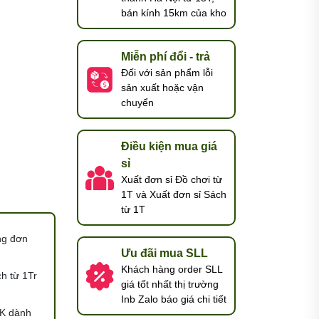
bán kính 15km của kho
Miễn phí đổi - trả
Đối với sản phẩm lỗi
sản xuất hoặc vận
chuyển
Điều kiện mua giá
sỉ
Xuất đơn sỉ Đồ chơi từ
1T và Xuất đơn sỉ Sách
từ 1T
ng đơn
Ưu đãi mua SLL
Khách hàng order SLL
h từ 1Tr
giá tốt nhất thị trường
Inb Zalo báo giá chi tiết
K dành