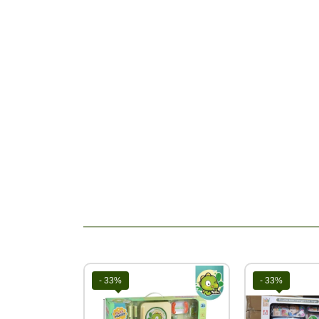
Tags: Tổng kho đồ chơi, sỉ đồ chơi trẻ em, kho 
kho sách trẻ em, v….v
- 33%
- 33%