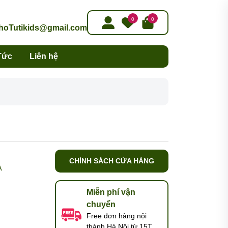
0
0
oTutikids@gmail.com
Tức
Liên hệ
CHÍNH SÁCH CỬA HÀNG
A
Miễn phí vận
chuyển
Free đơn hàng nội
thành Hà Nội từ 15T,