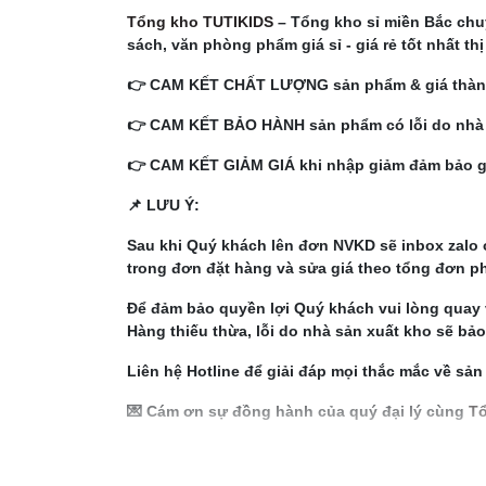
Tổng kho TUTIKIDS
– Tổng kho sỉ miền Bắc chuy
sách, văn phòng phẩm giá sỉ - giá rẻ tốt nhất th
👉 CAM KẾT CHẤT LƯỢNG sản phẩm & giá thành
👉 CAM KẾT BẢO HÀNH sản phẩm có lỗi do nhà s
👉 CAM KẾT GIẢM GIÁ khi nhập giảm đảm bảo giá
📌 LƯU Ý:
Sau khi Quý khách lên đơn NVKD sẽ inbox zalo 
trong đơn đặt hàng và sửa giá theo tổng đơn ph
Để đảm bảo quyền lợi Quý khách vui lòng quay 
Hàng thiếu thừa, lỗi do nhà sản xuất kho sẽ bả
Liên hệ Hotline để giải đáp mọi thắc mắc về sả
💌 Cám ơn sự đồng hành của quý đại lý cùng
Tổ
https://tongkhotutikids.com/