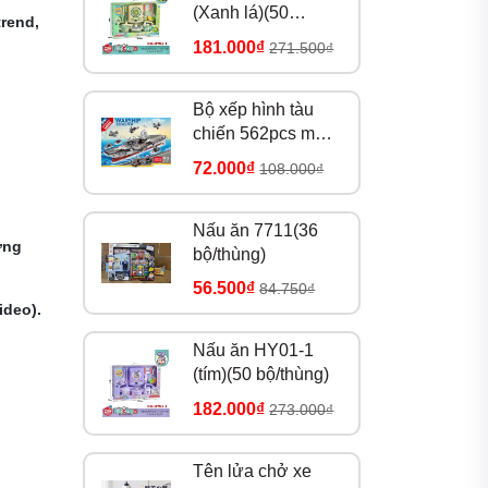
(Xanh lá)(50
trend,
bộ/thùng)
181.000₫
271.500₫
Bộ xếp hình tàu
chiến 562pcs mã
8979
72.000₫
108.000₫
Nấu ăn 7711(36
ợng
bộ/thùng)
56.500₫
84.750₫
ideo).
Nấu ăn HY01-1
(tím)(50 bộ/thùng)
182.000₫
273.000₫
Tên lửa chở xe