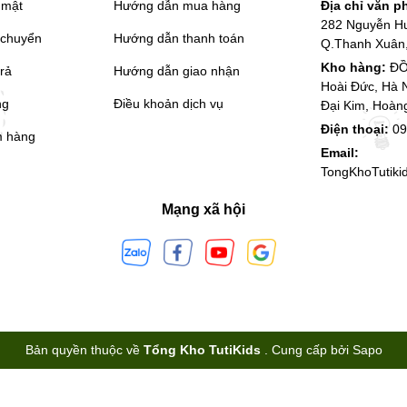
 mật
Hướng dẫn mua hàng
Địa chỉ văn 
282 Nguyễn H
 chuyển
Hướng dẫn thanh toán
Q.Thanh Xuân,
Kho hàng:
ĐỒ
trả
Hướng dẫn giao nhận
Hoài Đức, Hà 
ng
Điều khoản dịch vụ
Đại Kim, Hoàn
Điện thoại:
09
m hàng
Email:
TongKhoTutik
Mạng xã hội
Bản quyền thuộc về
Tổng Kho TutiKids
.
Cung cấp bởi
Sapo