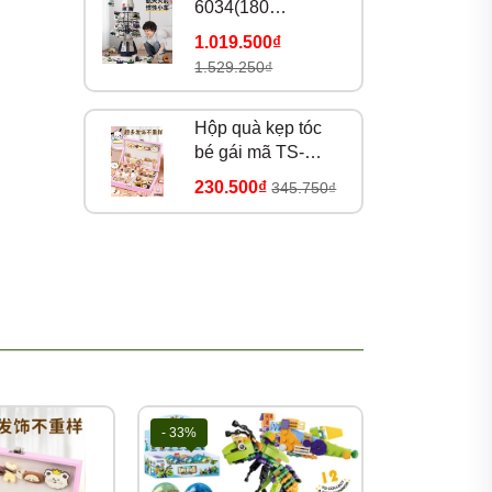
ồ chơi,
6034(180
bộ/thùng)
1.019.500₫
1.529.250₫
Hộp quà kẹp tóc
bé gái mã TS-
39A(25 bộ/thùng)
230.500₫
345.750₫
- 33%
- 33%