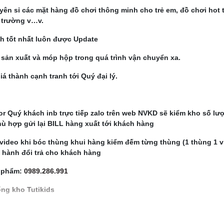
ên sỉ các mặt hàng đồ chơi thông minh cho trẻ em, đồ chơi hot 
ị trường v…v.
 tốt nhất luôn được Update
ản xuất và móp hộp trong quá trình vận chuyển xa.
 thành cạnh tranh tới Quý đại lý.
or Quý khách inb trực tiếp zalo trên web NVKD sẽ kiểm kho số lư
ù hợp gửi lại BILL hàng xuất tới khách hàng
video khi bóc thùng khui hàng kiểm đếm từng thùng (1 thùng 1 v
o hành đổi trả cho khách hàng
n phẩm:
0989.286.991
ng kho Tutikids