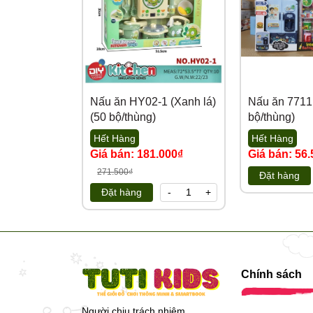
Nấu ăn HY02-1 (Xanh lá)
Nấu ăn 7711
(50 bộ/thùng)
bộ/thùng)
Hết Hàng
Hết Hàng
Giá bán: 181.000₫
Giá bán: 56
271.500₫
Đặt hàng
Đặt hàng
-
+
Chính sách
Người chịu trách nhiệm