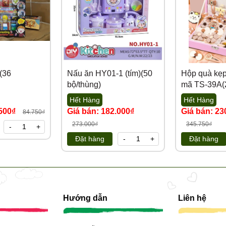
(36
Nấu ăn HY01-1 (tím)(50
Hộp quà kẹp
bộ/thùng)
mã TS-39A(2
Hết Hàng
Hết Hàng
.500₫
Giá bán: 182.000₫
Giá bán: 23
84.750₫
273.000₫
345.750₫
-
+
Đặt hàng
-
+
Đặt hàng
Hướng dẫn
Liên hệ