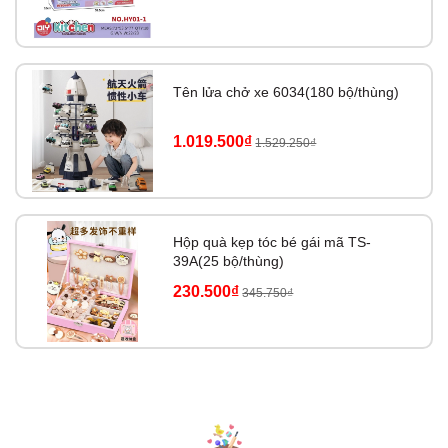
Tên lửa chở xe 6034(180 bộ/thùng)
1.019.500₫
1.529.250₫
Hộp quà kẹp tóc bé gái mã TS-
39A(25 bộ/thùng)
230.500₫
345.750₫