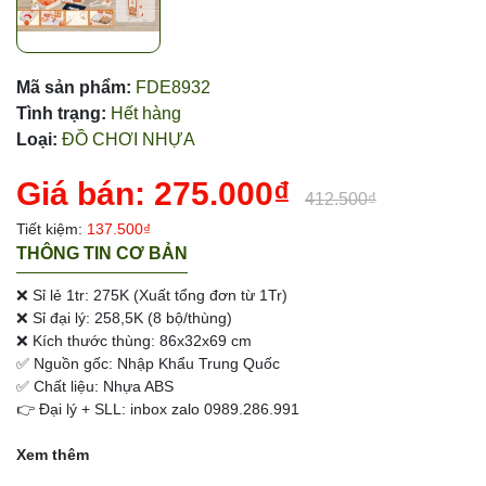
Mã sản phẩm:
FDE8932
Tình trạng:
Hết hàng
Loại:
ĐỒ CHƠI NHỰA
Giá bán:
275.000₫
412.500₫
Tiết kiệm:
137.500₫
THÔNG TIN CƠ BẢN
❌ Sỉ lẻ 1tr: 275K (Xuất tổng đơn từ 1Tr)
❌ Sỉ đại lý: 258,5K (8 bộ/thùng)
❌ Kích thước thùng: 86x32x69 cm
✅ Nguồn gốc: Nhập Khẩu Trung Quốc
✅ Chất liệu: Nhựa ABS
👉 Đại lý + SLL: inbox zalo 0989.286.991
Xem thêm