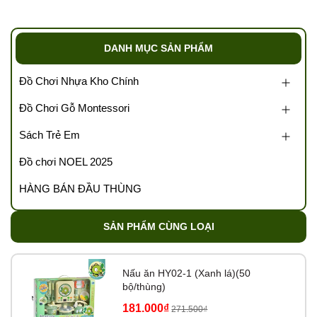
0989.286.991
💌 Cám ơn sự đồng hành của quý đại lý cùng
Tổng kho
DANH MỤC SẢN PHẨM
Tutikids
https://tongkhotutikids.com/
Đồ Chơi Nhựa Kho Chính
Tags: Tổng kho đồ chơi, sỉ đồ chơi trẻ em, kho đồ chơi trẻ
Đồ Chơi Gỗ Montessori
em, buôn bán đồ chơi trẻ em, kho sỉ đồ chơi, xưởng đồ
chơi, kho sách trẻ em, v….v
Sách Trẻ Em
Đồ chơi NOEL 2025
HÀNG BÁN ĐẦU THÙNG
SẢN PHẨM CÙNG LOẠI
Nấu ăn HY02-1 (Xanh lá)(50
bộ/thùng)
181.000₫
271.500₫