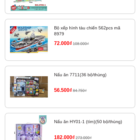
Bộ xếp hình tàu chiến 562pcs mã
8979
72.000₫
108.000₫
Nấu ăn 7711(36 bộ/thùng)
56.500₫
84.750₫
Nấu ăn HY01-1 (tím)(50 bộ/thùng)
182.000₫
273.000₫