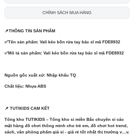
CHÍNH SÁCH MUA HÀNG
📌THÔNG TIN SẢN PHẨM
✅Tên sản phẩm:
Vali kéo bồn rửa tay bác sĩ mã FDE8932
✅Mô tả sản phẩm:
Vali kéo bồn rửa tay bác sĩ mã FDE8932
Nguồn gốc xuất xứ: Nhập khẩu TQ
Chất liệu: Nhựa ABS
📌 TUTIKIDS CAM KẾT
Tổng kho TUTIKIDS
– Tổng kho sỉ miền Bắc chuyên sỉ các
mặt hàng đồ chơi thông minh cho trẻ em, đồ chơi hot trend,
sách, văn phòng phẩm giá sỉ - giá rẻ tốt nhất thị trường v…v.