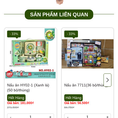
SẢN PHẨM LIÊN QUAN
- 33%
- 33%
Nấu ăn HY02-1 (Xanh lá)
Nấu ăn 7711(36 bộ/thùng)
(50 bộ/thùng)
Hết Hàng
Hết Hàng
Giá bán: 181.000₫
Giá bán: 56.500₫
271.500₫
84.750₫
-
+
-
+