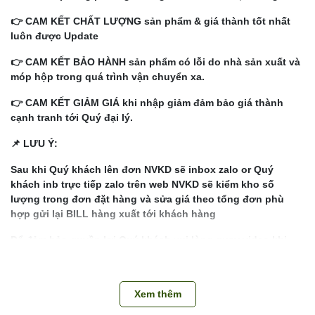
👉 CAM KẾT CHẤT LƯỢNG sản phẩm & giá thành tốt nhất
luôn được Update
👉 CAM KẾT BẢO HÀNH sản phẩm có lỗi do nhà sản xuất và
móp hộp trong quá trình vận chuyển xa.
👉 CAM KẾT GIẢM GIÁ khi nhập giảm đảm bảo giá thành
cạnh tranh tới Quý đại lý.
📌 LƯU Ý:
Sau khi Quý khách lên đơn NVKD sẽ inbox zalo or Quý
khách inb trực tiếp zalo trên web NVKD sẽ kiểm kho số
lượng trong đơn đặt hàng và sửa giá theo tổng đơn phù
hợp gửi lại BILL hàng xuất tới khách hàng
Để đảm bảo quyền lợi Quý khách vui lòng quay video khi
bóc thùng khui hàng kiểm đếm từng thùng (1 thùng 1
video). Hàng thiếu thừa, lỗi do nhà sản xuất kho sẽ bảo
hành đổi trả cho khách hàng
Xem thêm
Liên hệ Hotline để giải đáp mọi thắc mắc về sản phẩm: