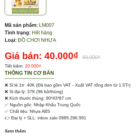
Mã sản phẩm:
LM007
Tình trạng:
Hết hàng
Loại:
ĐỒ CHƠI NHỰA
Giá bán:
40.000₫
60.000₫
Tiết kiệm:
20.000₫
THÔNG TIN CƠ BẢN
❌ Sỉ lẻ 1tr: 40K (Đã bao gồm VAT - Xuất VAT tổng đơn từ 1.5Tr)
❌ Sỉ đại lý: 37K (96 bộ/thùng)
❌ Kích thước thùng: 90*43*87 cm
✅ Nguồn gốc: Nhập Khẩu Trung Quốc
✅ Chất liệu: Nhựa ABS
👉 Đại lý + SLL: inbox zalo 0989.286.991
Xem thêm