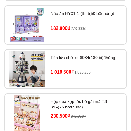
Nấu ăn HY01-1 (tím)(50 bộ/thùng)
182.000₫
273.000₫
Tên lửa chở xe 6034(180 bộ/thùng)
1.019.500₫
1.529.250₫
Hộp quà kẹp tóc bé gái mã TS-
39A(25 bộ/thùng)
230.500₫
345.750₫