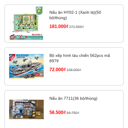
Nấu ăn HY02-1 (Xanh lá)(50
bộ/thùng)
181.000₫
271.500₫
Bộ xếp hình tàu chiến 562pcs mã
8979
72.000₫
108.000₫
Nấu ăn 7711(36 bộ/thùng)
56.500₫
84.750₫