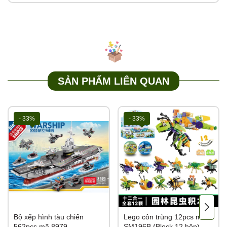
SẢN PHẨM LIÊN QUAN
- 33%
- 33%
Bộ xếp hình tàu chiến
Lego côn trùng 12pcs mã
562pcs mã 8979
SM196B (Block 12 hộp)