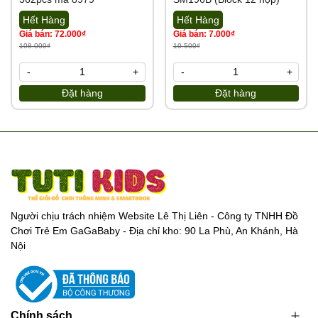
Hết Hàng
Hết Hàng
Giá bán: 72.000₫
Giá bán: 7.000₫
108.000₫
10.500₫
-
+
-
+
Đặt hàng
Đặt hàng
Người chịu trách nhiệm Website Lê Thị Liên - Công ty TNHH Đồ
Chơi Trẻ Em GaGaBaby - Địa chỉ kho: 90 La Phù, An Khánh, Hà
Nội
Chính sách