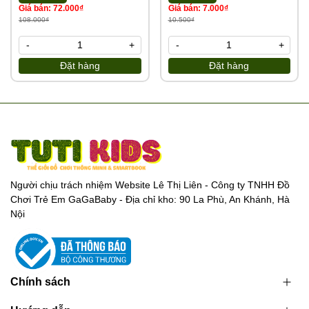
Giá bán: 72.000₫
Giá bán: 7.000₫
108.000₫
10.500₫
-
+
-
+
Đặt hàng
Đặt hàng
Người chịu trách nhiệm Website Lê Thị Liên - Công ty TNHH Đồ
Chơi Trẻ Em GaGaBaby - Địa chỉ kho: 90 La Phù, An Khánh, Hà
Nội
Chính sách