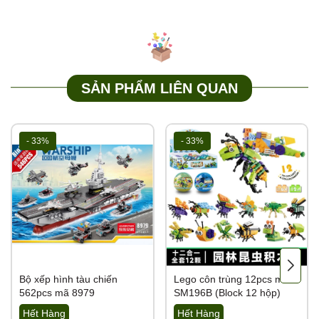
SẢN PHẨM LIÊN QUAN
- 33%
- 33%
Bộ xếp hình tàu chiến
Lego côn trùng 12pcs mã
562pcs mã 8979
SM196B (Block 12 hộp)
Hết Hàng
Hết Hàng