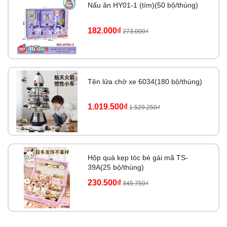
Nấu ăn HY01-1 (tím)(50 bộ/thùng)
182.000₫
273.000₫
Tên lửa chở xe 6034(180 bộ/thùng)
1.019.500₫
1.529.250₫
Hộp quà kẹp tóc bé gái mã TS-
39A(25 bộ/thùng)
230.500₫
345.750₫