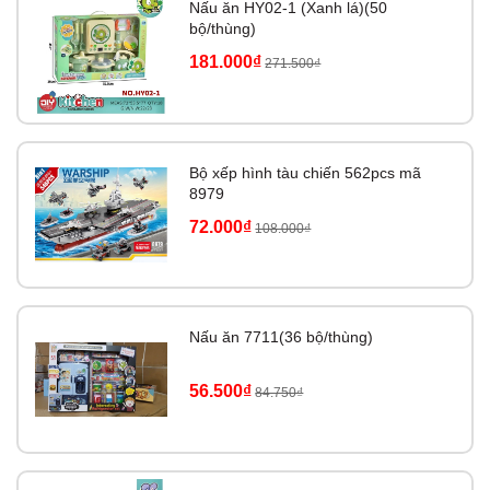
Nấu ăn HY02-1 (Xanh lá)(50
bộ/thùng)
181.000₫
271.500₫
Bộ xếp hình tàu chiến 562pcs mã
8979
72.000₫
108.000₫
Nấu ăn 7711(36 bộ/thùng)
56.500₫
84.750₫