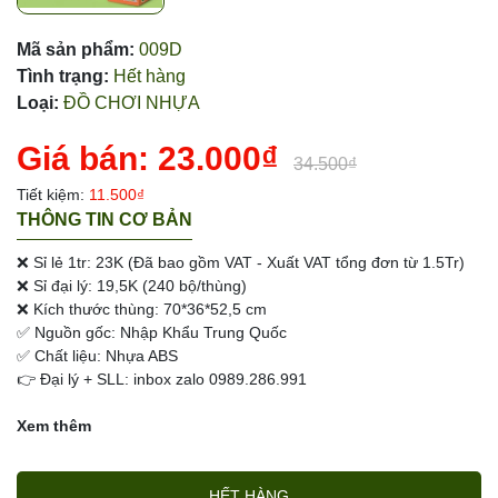
Mã sản phẩm:
009D
Tình trạng:
Hết hàng
Loại:
ĐỒ CHƠI NHỰA
Giá bán:
23.000₫
34.500₫
Tiết kiệm:
11.500₫
THÔNG TIN CƠ BẢN
❌ Sỉ lẻ 1tr: 23K (Đã bao gồm VAT - Xuất VAT tổng đơn từ 1.5Tr)
❌ Sỉ đại lý: 19,5K (240 bộ/thùng)
❌ Kích thước thùng: 70*36*52,5 cm
✅ Nguồn gốc: Nhập Khẩu Trung Quốc
✅ Chất liệu: Nhựa ABS
👉 Đại lý + SLL: inbox zalo 0989.286.991
Xem thêm
HẾT HÀNG