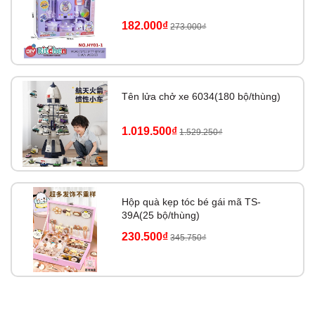
182.000₫
273.000₫
Tên lửa chở xe 6034(180 bộ/thùng)
1.019.500₫
1.529.250₫
Hộp quà kẹp tóc bé gái mã TS-
39A(25 bộ/thùng)
230.500₫
345.750₫