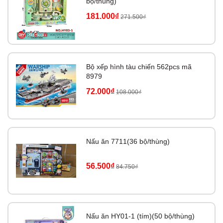
bộ/thùng)
181.000₫
271.500₫
Bộ xếp hình tàu chiến 562pcs mã
8979
72.000₫
108.000₫
Nấu ăn 7711(36 bộ/thùng)
56.500₫
84.750₫
Nấu ăn HY01-1 (tím)(50 bộ/thùng)