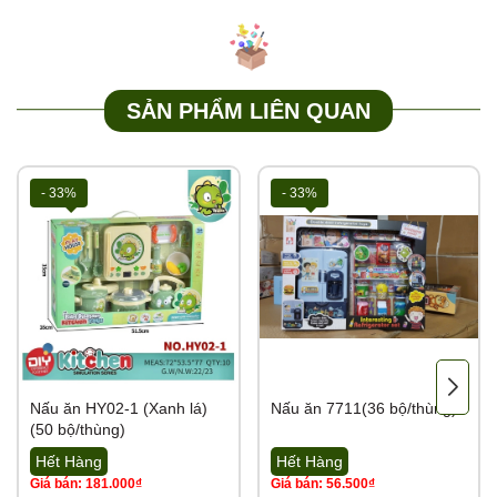
SẢN PHẨM LIÊN QUAN
- 33%
- 33%
Nấu ăn HY02-1 (Xanh lá)
Nấu ăn 7711(36 bộ/thùng)
(50 bộ/thùng)
Hết Hàng
Hết Hàng
Giá bán: 181.000₫
Giá bán: 56.500₫