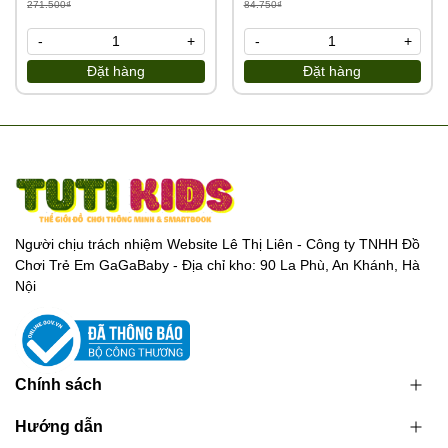
271.500₫
84.750₫
-
+
-
+
Đặt hàng
Đặt hàng
Người chịu trách nhiệm Website Lê Thị Liên - Công ty TNHH Đồ
Chơi Trẻ Em GaGaBaby - Địa chỉ kho: 90 La Phù, An Khánh, Hà
Nội
Chính sách
Hướng dẫn