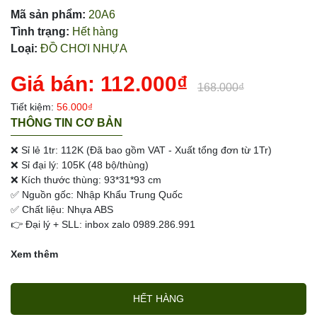
Mã sản phẩm:
20A6
Tình trạng:
Hết hàng
Loại:
ĐỒ CHƠI NHỰA
Giá bán:
112.000₫
168.000₫
Tiết kiệm:
56.000₫
THÔNG TIN CƠ BẢN
❌ Sỉ lẻ 1tr: 112K (Đã bao gồm VAT - Xuất tổng đơn từ 1Tr)
❌ Sỉ đại lý: 105K (48 bộ/thùng)
❌ Kích thước thùng: 93*31*93 cm
✅ Nguồn gốc: Nhập Khẩu Trung Quốc
✅ Chất liệu: Nhựa ABS
👉 Đại lý + SLL: inbox zalo 0989.286.991
Xem thêm
HẾT HÀNG