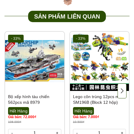
SẢN PHẨM LIÊN QUAN
- 33%
- 33%
Bộ xếp hình tàu chiến
Lego côn trùng 12pcs mã
562pcs mã 8979
SM196B (Block 12 hộp)
Hết Hàng
Hết Hàng
Giá bán: 72.000₫
Giá bán: 7.000₫
108.000₫
10.500₫
-
+
-
+