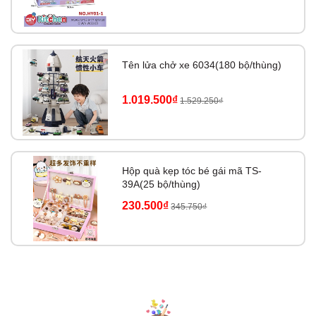
Tên lửa chở xe 6034(180 bộ/thùng)
1.019.500₫
1.529.250₫
Hộp quà kẹp tóc bé gái mã TS-
39A(25 bộ/thùng)
230.500₫
345.750₫