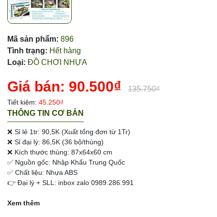
Mã sản phẩm:
896
Tình trạng:
Hết hàng
Loại:
ĐỒ CHƠI NHỰA
Giá bán:
90.500₫
135.750₫
Tiết kiệm:
45.250₫
THÔNG TIN CƠ BẢN
❌ Sỉ lẻ 1tr: 90,5K (Xuất tổng đơn từ 1Tr)
❌ Sỉ đại lý: 86,5K (36 bộ/thùng)
❌ Kích thước thùng: 87x64x60 cm
✅ Nguồn gốc: Nhập Khẩu Trung Quốc
✅ Chất liệu: Nhựa ABS
👉 Đại lý + SLL: inbox zalo 0989.286.991
Xem thêm