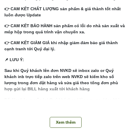
👉 CAM KẾT CHẤT LƯỢNG sản phẩm & giá thành tốt nhất
luôn được Update
👉 CAM KẾT BẢO HÀNH sản phẩm có lỗi do nhà sản xuất và
móp hộp trong quá trình vận chuyển xa.
👉 CAM KẾT GIẢM GIÁ khi nhập giảm đảm bảo giá thành
cạnh tranh tới Quý đại lý.
📌 LƯU Ý:
Sau khi Quý khách lên đơn NVKD sẽ inbox zalo or Quý
khách inb trực tiếp zalo trên web NVKD sẽ kiểm kho số
lượng trong đơn đặt hàng và sửa giá theo tổng đơn phù
hợp gửi lại BILL hàng xuất tới khách hàng
Để đảm bảo quyền lợi Quý khách vui lòng quay video khi
bóc thùng khui hàng kiểm đếm từng thùng (1 thùng 1
video). Hàng thiếu thừa, lỗi do nhà sản xuất kho sẽ bảo
hành đổi trả cho khách hàng
Xem thêm
Liên hệ Hotline để giải đáp mọi thắc mắc về sản phẩm: