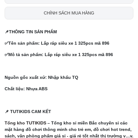
CHÍNH SÁCH MUA HÀNG
📌THÔNG TIN SẢN PHẨM
✅Tên sản phẩm:
Lắp ráp siêu xe 1 325pcs mã 896
✅Mô tả sản phẩm:
Lắp ráp siêu xe 1 325pcs mã 896
Nguồn gốc xuất xứ: Nhập khẩu TQ
Chất liệu: Nhựa ABS
📌 TUTIKIDS CAM KẾT
Tổng kho TUTIKIDS
– Tổng kho sỉ miền Bắc chuyên sỉ các
mặt hàng đồ chơi thông minh cho trẻ em, đồ chơi hot trend,
sách, văn phòng phẩm giá sỉ - giá rẻ tốt nhất thị trường v…v.