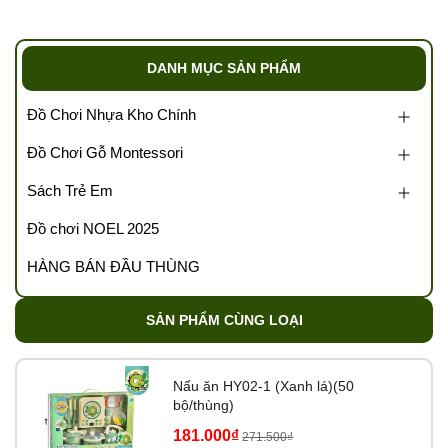
0989.286.991
💌 Cám ơn sự đồng hành của quý đại lý cùng
Tổng kho
DANH MỤC SẢN PHẨM
Tutikids
https://tongkhotutikids.com/
Đồ Chơi Nhựa Kho Chính
Tags: Tổng kho đồ chơi, sỉ đồ chơi trẻ em, kho đồ chơi trẻ
Đồ Chơi Gỗ Montessori
em, buôn bán đồ chơi trẻ em, kho sỉ đồ chơi, xưởng đồ
chơi, kho sách trẻ em, v….v
Sách Trẻ Em
Đồ chơi NOEL 2025
HÀNG BÁN ĐẦU THÙNG
SẢN PHẨM CÙNG LOẠI
Nấu ăn HY02-1 (Xanh lá)(50
bộ/thùng)
181.000₫
271.500₫