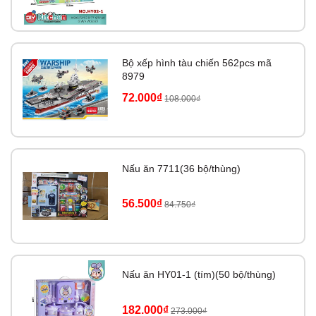
Bộ xếp hình tàu chiến 562pcs mã
8979
72.000₫
108.000₫
Nấu ăn 7711(36 bộ/thùng)
56.500₫
84.750₫
Nấu ăn HY01-1 (tím)(50 bộ/thùng)
182.000₫
273.000₫