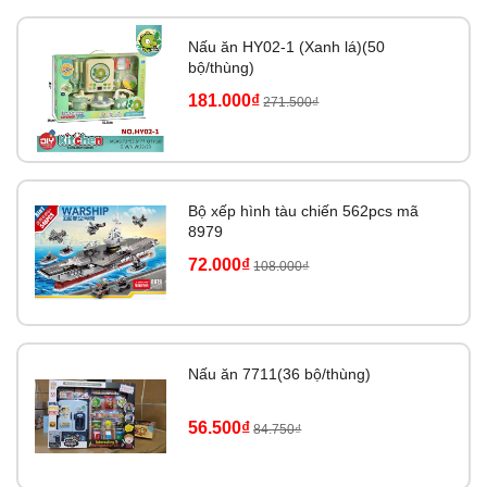
Nấu ăn HY02-1 (Xanh lá)(50
bộ/thùng)
181.000₫
271.500₫
Bộ xếp hình tàu chiến 562pcs mã
8979
72.000₫
108.000₫
Nấu ăn 7711(36 bộ/thùng)
56.500₫
84.750₫