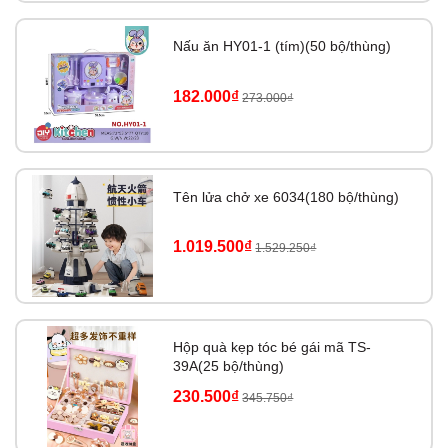
Nấu ăn HY01-1 (tím)(50 bộ/thùng)
182.000₫
273.000₫
Tên lửa chở xe 6034(180 bộ/thùng)
1.019.500₫
1.529.250₫
Hộp quà kẹp tóc bé gái mã TS-
39A(25 bộ/thùng)
230.500₫
345.750₫