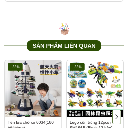
SẢN PHẨM LIÊN QUAN
- 33%
- 33%
Tên lửa chở xe 6034(180
Lego côn trùng 12pcs mã
bộ/thùng)
SM196B (Block 12 hộp)