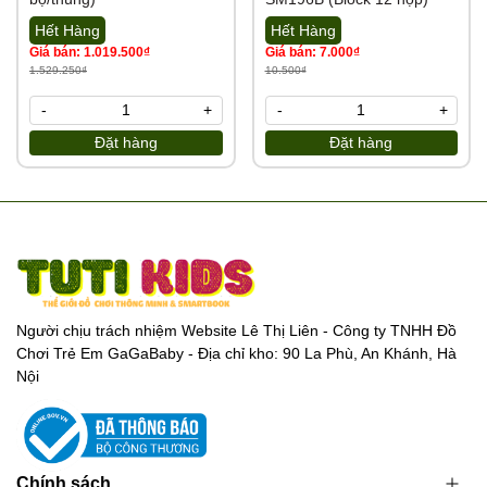
Hết Hàng
Hết Hàng
Giá bán: 1.019.500₫
Giá bán: 7.000₫
1.529.250₫
10.500₫
-
+
-
+
Đặt hàng
Đặt hàng
Người chịu trách nhiệm Website Lê Thị Liên - Công ty TNHH Đồ
Chơi Trẻ Em GaGaBaby - Địa chỉ kho: 90 La Phù, An Khánh, Hà
Nội
Chính sách