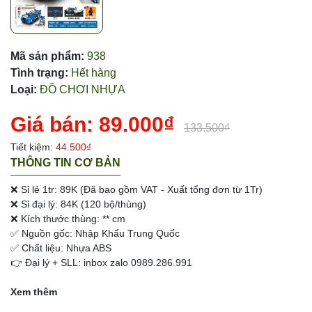
Mã sản phẩm:
938
Tình trạng:
Hết hàng
Loại:
ĐỒ CHƠI NHỰA
Giá bán:
89.000₫
133.500₫
Tiết kiệm:
44.500₫
THÔNG TIN CƠ BẢN
❌ Sỉ lẻ 1tr: 89K (Đã bao gồm VAT - Xuất tổng đơn từ 1Tr)
❌ Sỉ đại lý: 84K (120 bộ/thùng)
❌ Kích thước thùng: ** cm
✅ Nguồn gốc: Nhập Khẩu Trung Quốc
✅ Chất liệu: Nhựa ABS
👉 Đại lý + SLL: inbox zalo 0989.286.991
Xem thêm