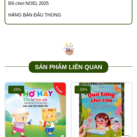
Đồ chơi NOEL 2025
nổi tiếng nhất
• 10 phút mỗi ngày kể chuyện cho bé – Truyện ngụ ngôn hay nhất
HÀNG BÁN ĐẦU THÙNG
Mỗi quyển 120 trang, khổ to 19x26.5 cm, in màu và bìa cứng dày
đẹp.
Đây là sẽ món quà nhỏ mà bất kì bé nào cũng yêu thích. Và chắc
chắn là tối nào con cũng mong chờ được cha mẹ kể những câu
chuyện thật hay và thú vị.
Chúc cha mẹ và các bé có những giây phút trước giờ đi ngủ thật
vui vẻ và hạnh phúc.
SẢN PHẨM LIÊN QUAN
----------------------------------------------------------
📌
TUTIKIDS CAM KẾT
- 33%
- 33%
Tổng kho TUTIKIDS – Tổng kho sỉ miền Bắc chuyên sỉ các mặt
hàng đồ chơi thông minh cho trẻ em, đồ chơi hot trend, sách, văn
phòng phẩm giá sỉ - giá rẻ tốt nhất thị trường v…v.
👉
CAM KẾT CHẤT LƯỢNG sản phẩm & giá thành tốt nhất luôn
được Update
👉
CAM KẾT BẢO HÀNH sản phẩm có lỗi do nhà sản xuất và