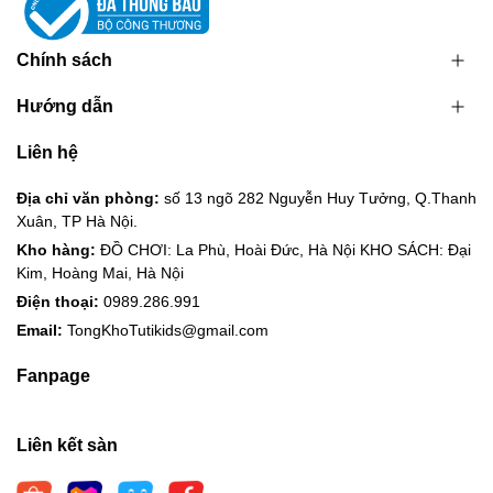
💌
Cám ơn sự đồng hành của quý đại lý cùng Tổng kho Tutikids
Chính sách
https://tongkhotutikids.com/
Hướng dẫn
Liên hệ
Địa chỉ văn phòng:
số 13 ngõ 282 Nguyễn Huy Tưởng, Q.Thanh
Xuân, TP Hà Nội.
Kho hàng:
ĐỒ CHƠI: La Phù, Hoài Đức, Hà Nội KHO SÁCH: Đại
Kim, Hoàng Mai, Hà Nội
Điện thoại:
0989.286.991
Email:
TongKhoTutikids@gmail.com
Fanpage
Liên kết sàn