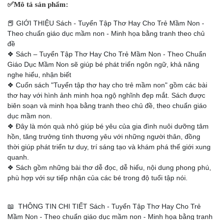
✅
Mô tả sản phẩm:
📕 GIỚI THIỆU Sách - Tuyển Tập Thơ Hay Cho Trẻ Mầm Non -
Theo chuẩn giáo dục mầm non - Minh họa bằng tranh theo chủ
đề
❖ Sách – Tuyển Tập Thơ Hay Cho Trẻ Mầm Non - Theo Chuẩn
Giáo Dục Mầm Non sẽ giúp bé phát triển ngôn ngữ, khả năng
nghe hiểu, nhận biết
❖ Cuốn sách "Tuyển tập thơ hay cho trẻ mầm non" gồm các bài
thơ hay với hình ảnh minh họa ngộ nghĩnh đẹp mắt. Sách được
biên soạn và minh họa bằng tranh theo chủ đề, theo chuẩn giáo
dục mầm non.
❖ Đây là món quà nhỏ giúp bé yêu của gia đình nuôi dưỡng tâm
hồn, tăng trưởng tình thương yêu với những người thân, đồng
thời giúp phát triển tư duy, trí sáng tạo và khám phá thế giới xung
quanh.
❖ Sách gồm những bài thơ dễ đọc, dễ hiểu, nội dung phong phú,
phù hợp với sự tiếp nhận của các bé trong độ tuổi tập nói.
📖 THÔNG TIN CHI TIẾT Sách - Tuyển Tập Thơ Hay Cho Trẻ
Mầm Non - Theo chuẩn giáo dục mầm non - Minh họa bằng tranh