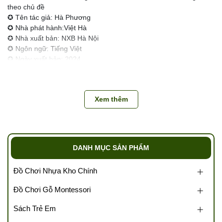
theo chủ đề
✪ Tên tác giả: Hà Phương
✪ Nhà phát hành:Việt Hà
✪ Nhà xuất bản: NXB Hà Nội
✪ Ngôn ngữ: Tiếng Việt
✪ Ngày xuất bản: 2024
✪ Số trang: 80 trang
-------------------------------------------------------------
Xem thêm
#sach #sachhay #truyen #tho #truyentranh #sachhaychobe
#thohay #thohaychotremamnon #tuyentaptho #tuyentapthohay
#thuyentapthohaychotremamnon #thochobehocnoi #thochobe
#thomamnon
DANH MỤC SẢN PHẨM
Đồ Chơi Nhựa Kho Chính
Đồ Chơi Gỗ Montessori
📌
TUTIKIDS CAM KẾT
Sách Trẻ Em
Tổng kho TUTIKIDS – Tổng kho sỉ miền Bắc chuyên sỉ các mặt