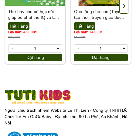
thiếu thừa, lỗi do nhà sản xuất kho sẽ bảo hành đổi trả cho khách
Thơ hay cho bé học nói
Quà tặng cho con (Tuyển
hàng
giúp bé phát triê IQ và EQ
tập thơ - truyện giáo dục
(Các con vật đáng yêu)
đạo đức, lỗi sống cho trẻ
Liên hệ Hotline để giải đáp mọi thắc mắc về sản phẩm:
Hết Hàng
Hết Hàng
em)
0989.286.991
Giá bán: 45.000₫
Giá bán: 34.000₫
67.500₫
51.000₫
💌
Cám ơn sự đồng hành của quý đại lý cùng Tổng kho Tutikids
-
+
-
+
Đặt hàng
Đặt hàng
https://tongkhotutikids.com/
Người chịu trách nhiệm Website Lê Thị Liên - Công ty TNHH Đồ
Chơi Trẻ Em GaGaBaby - Địa chỉ kho: 90 La Phù, An Khánh, Hà
Nội