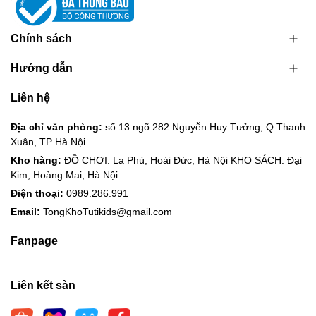
thùng khui hàng kiểm đếm từng thùng (1 thùng 1 video). Hàng
thiếu thừa, lỗi do nhà sản xuất kho sẽ bảo hành đổi trả cho khách
Chính sách
hàng
Hướng dẫn
Liên hệ Hotline để giải đáp mọi thắc mắc về sản phẩm:
0989.286.991
Liên hệ
Địa chỉ văn phòng:
số 13 ngõ 282 Nguyễn Huy Tưởng, Q.Thanh
💌
Cám ơn sự đồng hành của quý đại lý cùng Tổng kho Tutikids
Xuân, TP Hà Nội.
https://tongkhotutikids.com/
Kho hàng:
ĐỒ CHƠI: La Phù, Hoài Đức, Hà Nội KHO SÁCH: Đại
Kim, Hoàng Mai, Hà Nội
Điện thoại:
0989.286.991
Email:
TongKhoTutikids@gmail.com
Fanpage
Liên kết sàn