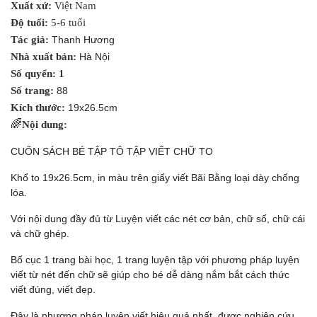
Xuất xứ:
Việt Nam
Độ tuổi:
5-6 tuổi
Tác giả:
Thanh Hương
Nhà xuất bản:
Hà Nội
Số quyển: 1
Số trang:
88
Kích thước:
19x26.5cm
🌈
Nội dung:
CUỐN SÁCH BÉ TẬP TÔ TẬP VIẾT CHỮ TO
Khổ to 19x26.5cm, in màu trên giấy viết Bãi Bằng loại dày chống
lóa.
Với nội dung đầy đủ từ Luyện viết các nét cơ bản, chữ số, chữ cái
và chữ ghép.
Bố cục 1 trang bài học, 1 trang luyện tập với phương pháp luyện
viết từ nét đến chữ sẽ giúp cho bé dễ dàng nắm bắt cách thức
viết đúng, viết đẹp.
Đây là phương pháp luyện viết hiệu quả nhất, được nghiên cứu