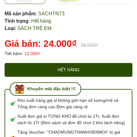
Mã sản phẩm:
SACHTN73
Tình trạng:
Hết hàng
Loại:
SÁCH TRẺ EM
Giá bán:
24.000₫
36.000₫
Tiết kiệm:
12.000₫
HẾT HÀNG
Khuyến mãi đặc biệt !!!
Kho xuất hàng giá sỉ không giới hạn số lượng/mã và
Tổng đơn càng cao Đơn giá càng rẻ
Xuất đơn giá sỉ TỪNG KHO đồ chơi từ 1Tr, Xuất đơn
sách từ 1Tr (Đơn sách và đơn đồ chơi 2 kho tách riêng)
Tặng Voucher: "CHAOMUNGTHANHVIENMOI" trị giá