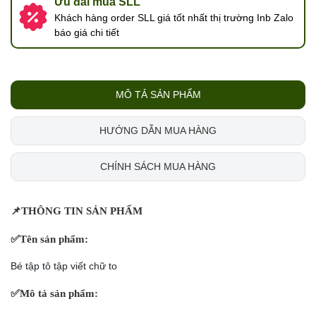
Ưu đãi mua SLL
Khách hàng order SLL giá tốt nhất thị trường Inb Zalo
báo giá chi tiết
MÔ TẢ SẢN PHẨM
HƯỚNG DẪN MUA HÀNG
CHÍNH SÁCH MUA HÀNG
📌
THÔNG TIN SẢN PHẨM
✅
Tên sản phẩm:
Bé tập tô tập viết chữ to
✅
Mô tả sản phẩm: