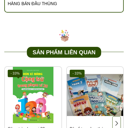
HÀNG BÁN ĐẦU THÙNG
Giá trên web là giá của mốc TỔNG ĐƠN 3TR (đồ chơi) 1,5TR
(Sách), sau khi Quý khách lên đơn NVKD sẽ inbox zalo or Quý
khách inb trực tiếp zalo trên web NVKD sẽ kiểm kho số lượng
trong đơn đặt hàng và sửa giá theo tổng đơn phù hợp gửi lại BILL
hàng xuất tới khách hàng
Để đảm bảo quyền lợi Quý khách vui long quay video khi bóc
SẢN PHẨM LIÊN QUAN
thùng khui hàng kiểm đếm từng thùng (1 thùng 1 video). Hàng
thiếu thừa, lỗi do nhà sản xuất kho sẽ bảo hành đổi trả cho khách
hàng
- 33%
- 33%
Liên hệ Hotline để giải đáp mọi thắc mắc về sản phẩm:
0989.286.991
💌
Cám ơn sự đồng hành của quý đại lý cùng Tổng kho Tutikids
https://tongkhotutikids.com/