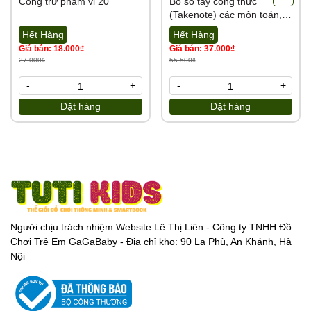
Cộng trừ phạm vi 20
Bộ sổ tay công thức
(Takenote) các môn toán,
tiếng việt, tiếng Anh, Lý,
Hết Hàng
Hết Hàng
Hóa, Sinh từ lớp 2 đến lớp
Giá bán: 18.000₫
Giá bán: 37.000₫
12
27.000₫
55.500₫
-
+
-
+
Đặt hàng
Đặt hàng
Người chịu trách nhiệm Website Lê Thị Liên - Công ty TNHH Đồ
Chơi Trẻ Em GaGaBaby - Địa chỉ kho: 90 La Phù, An Khánh, Hà
Nội