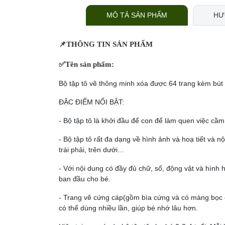
MÔ TẢ SẢN PHẨM
HƯ
📌
THÔNG TIN SẢN PHẨM
✅
Tên sản phẩm:
Bộ tập tô vẽ thông minh xóa được 64 trang kèm bút
ĐẶC ĐIỂM NỔI BẬT:
- Bộ tập tô là khởi đầu để con để làm quen việc cầm
- Bộ tập tô rất đa dạng về hình ảnh và hoạ tiết và nộ
trái phải, trên dưới…
- Với nội dung có đầy đủ chữ, số, động vật và hình
ban đầu cho bé.
- Trang vẽ cứng cáp(gồm bìa cứng và có màng bọc 
có thể dùng nhiều lần, giúp bé nhớ lâu hơn.