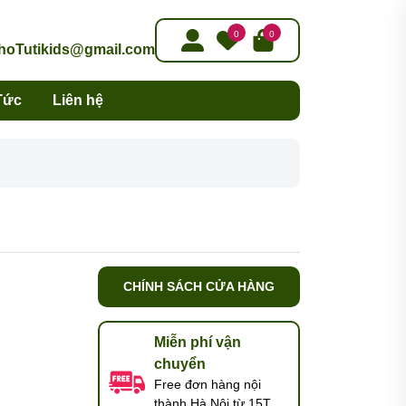
0
0
oTutikids@gmail.com
Tức
Liên hệ
CHÍNH SÁCH CỬA HÀNG
Miễn phí vận
chuyển
Free đơn hàng nội
thành Hà Nội từ 15T,