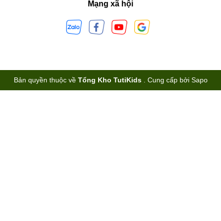
Mạng xã hội
Bản quyền thuộc về
Tổng Kho TutiKids
.
Cung cấp bởi
Sapo