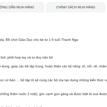
ỚNG DẪN MUA HÀNG
CHÍNH SÁCH MUA HÀNG
 dạ, Đồ chơi Giáo Dục cho bé từ 1-5 tuổi Thanh Nga
 bút, phối hợp tay và tư duy não bộ.
i dung, giúp các bé tập trung, hoàn thiện các kỹ năng: tô, nối, vẽ, nhận
 học cơ bản…, bộ tập tô sẽ cùng các bộ mẹ tạo dựng những kiến thức 
chống thấm nước 2 mặt), góc cạnh gọn gàng và được biệt là xoá được