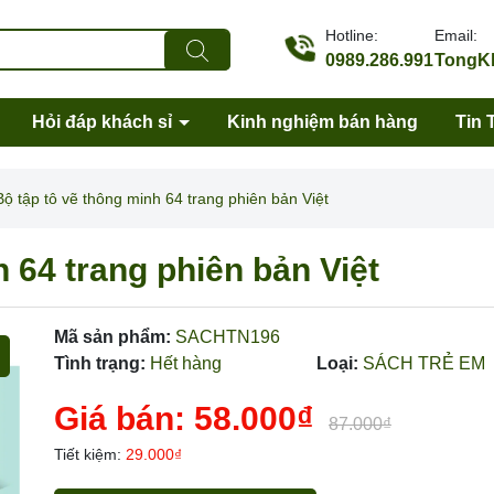
Hotline:
Email:
0989.286.991
TongKh
Hỏi đáp khách sỉ
Kinh nghiệm bán hàng
Tin 
Bộ tập tô vẽ thông minh 64 trang phiên bản Việt
 64 trang phiên bản Việt
Mã sản phẩm:
SACHTN196
Tình trạng:
Hết hàng
Loại:
SÁCH TRẺ EM
Giá bán:
58.000₫
87.000₫
Mã giảm giá:
Tiết kiệm:
29.000₫
Ngày hết hạn: