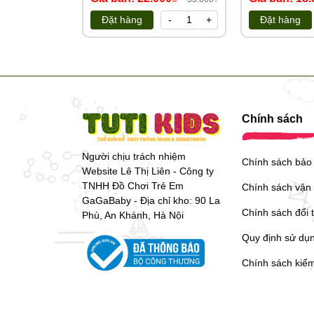
Đặt hàng
-
+
Đặt hàng
Liên hệ Hotline để giải đáp mọi thắc mắc về sản ph
💌
Cám ơn sự đồng hành của quý đại lý cùng Tổng 
https://tongkhotutikids.com/
Chính sách
Người chịu trách nhiệm
Chính sách bảo
Website Lê Thị Liên - Công ty
TNHH Đồ Chơi Trẻ Em
Chính sách vận
GaGaBaby - Địa chỉ kho: 90 La
Chính sách đổi 
Phù, An Khánh, Hà Nội
Quy định sử dụ
Chính sách kiể