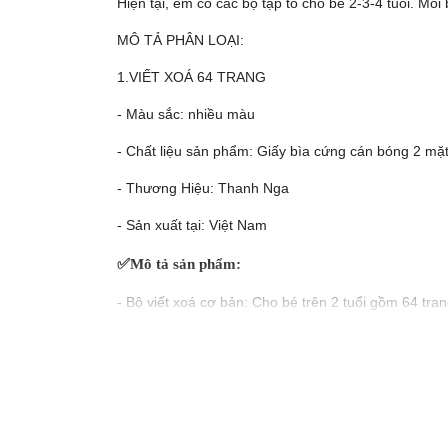
Hiện tại, em có các bộ tập tô cho bé 2-3-4 tuổi. Mỗ
MÔ TẢ PHÂN LOẠI:
1.VIẾT XOÁ 64 TRANG
- Màu sắc: nhiều màu
- Chất liệu sản phẩm: Giấy bìa cứng cán bóng 2 m
- Thương Hiệu: Thanh Nga
- Sản xuất tại: Việt Nam
✅
Mô tả sản phẩm:
- Bộ viết xoá cơ bản: Cho bé trên 2 tuổi gồm 64 tra
Xuất xứ:
Việt Nam
Độ tuổi:
2-3-4 tuổi
Tác giả:
Nhà xuất bản:
Dân Trí