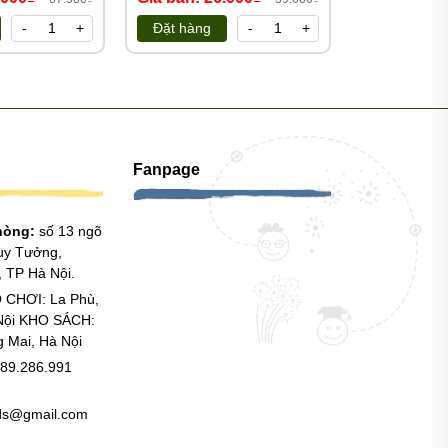
114.000₫
-
+
Đặt hàng
-
+
Đặt hàng
Fanpage
phòng:
số 13 ngõ
uy Tưởng,
 TP Hà Nội.
 CHƠI: La Phù,
Nội KHO SÁCH:
g Mai, Hà Nội
89.286.991
ids@gmail.com