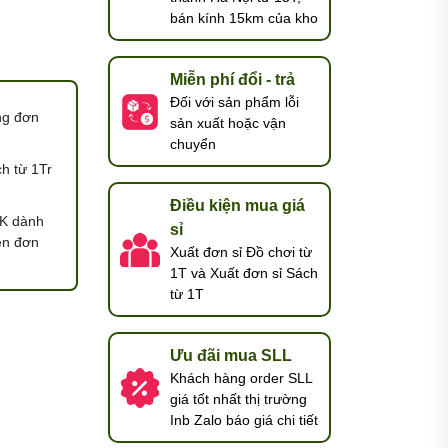
bán kính 15km của kho
Miễn phí đổi - trả
Đối với sản phẩm lỗi
ng đơn
sản xuất hoặc vận
chuyển
h từ 1Tr
Điều kiện mua giá
K dành
sỉ
ện đơn
Xuất đơn sỉ Đồ chơi từ
1T và Xuất đơn sỉ Sách
từ 1T
Ưu đãi mua SLL
Khách hàng order SLL
giá tốt nhất thị trường
Inb Zalo báo giá chi tiết