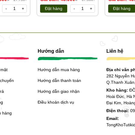
0989.286.991
-
+
Đặt hàng
-
+
Đặt hàng
ẩm:
kho Tutikids
Hướng dẫn
Liên hệ
 mật
Hướng dẫn mua hàng
Địa chỉ văn 
282 Nguyễn H
 chuyển
Hướng dẫn thanh toán
Q.Thanh Xuân,
Kho hàng:
ĐỒ
trả
Hướng dẫn giao nhận
Hoài Đức, Hà 
ng
Điều khoản dịch vụ
Đại Kim, Hoàn
Điện thoại:
09
m hàng
Email:
TongKhoTutik