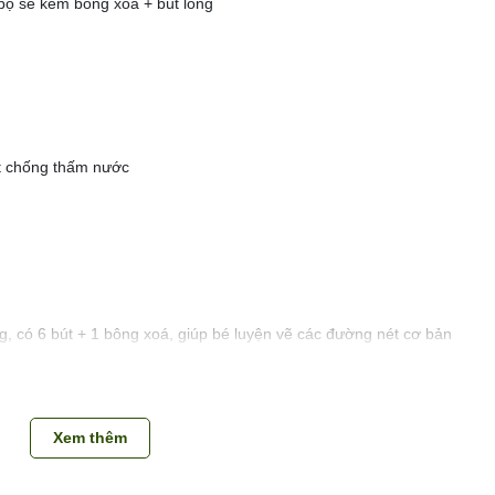
i bộ sẽ kèm bông xoá + bút lông
ặt chống thấm nước
ng, có 6 bút + 1 bông xoá, giúp bé luyện vẽ các đường nét cơ bản
Xem thêm