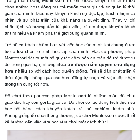
Trong môi trường Montessori, trẻ em được khuyến khích tự lựa
chọn những hoạt động mà trẻ muốn tham gia và tự quản lý thời
gian của mình. Điều này khuyến khích sự độc lập, trách nhiệm cá
nhân và sự phát triển của khả năng ra quyết định. Thay vì chỉ
nhận lệnh và hướng dẫn từ giáo viên, trẻ em được khuyến khích
tự tìm hiểu và khám phá thế giới xung quanh mình.
Trẻ sẽ có trách nhiệm hơn với việc học của mình khi chúng được
tự do lựa chọn lộ trình học tập của mình. Mặc dù phương pháp
Montessori đặt ra một số quy tắc đảm bảo an toàn để trẻ được tự
do trong giới hạn, nhưng
đứa trẻ được nắm quyền chủ động
hơn
nhiều
so với cách học truyền thống. Trẻ sẽ dần phát triển ý
thức độc lập thông qua các hoạt động tự chọn và việc tiếp nhận
thông tin cũng tốt hơn.
Đồ chơi theo phương pháp Montessori là những món đồ chơi
giáo dục hay còn gọi là giáo cụ. Đồ chơi có tác dụng kích thích sự
học hỏi bằng cách khuyến khích trẻ thử nghiệm, khám phá.
Không giống đồ chơi thông thường, đồ chơi Montessori được thiết
kế hướng đến việc vừa học vừa chơi một cách thú vị.