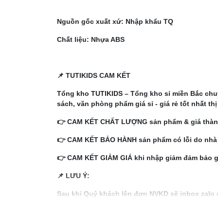
Nguồn gốc xuất xứ: Nhập khẩu TQ
Chất liệu: Nhựa ABS
📌 TUTIKIDS CAM KẾT
Tổng kho TUTIKIDS
– Tổng kho sỉ miền Bắc chuy
sách, văn phòng phẩm giá sỉ - giá rẻ tốt nhất th
👉 CAM KẾT CHẤT LƯỢNG sản phẩm & giá thành
👉 CAM KẾT BẢO HÀNH sản phẩm có lỗi do nhà s
👉 CAM KẾT GIẢM GIÁ khi nhập giảm đảm bảo giá
📌 LƯU Ý:
Sau khi Quý khách lên đơn NVKD sẽ inbox zalo 
trong đơn đặt hàng và sửa giá theo tổng đơn ph