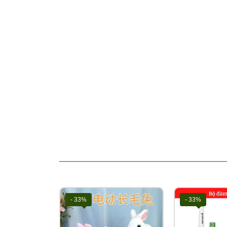
Để đảm bảo quyền lợi Quý khách vui lòng quay 
Hàng thiếu thừa, lỗi do nhà sản xuất kho sẽ bả
Liên hệ Hotline để giải đáp mọi thắc mắc về sả
💌 Cám ơn sự đồng hành của quý đại lý cùng
Tổ
https://tongkhotutikids.com/
Tags: Tổng kho đồ chơi, sỉ đồ chơi trẻ em, kho 
kho sách trẻ em, v….v
- 33%
- 33%