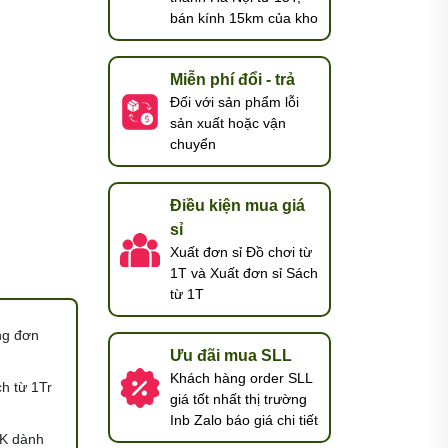
bán kính 15km của kho
Miễn phí đổi - trả
Đối với sản phẩm lỗi
sản xuất hoặc vận
chuyển
Điều kiện mua giá
sỉ
Xuất đơn sỉ Đồ chơi từ
1T và Xuất đơn sỉ Sách
từ 1T
ng đơn
Ưu đãi mua SLL
Khách hàng order SLL
h từ 1Tr
giá tốt nhất thị trường
Inb Zalo báo giá chi tiết
K dành