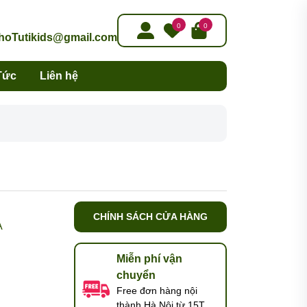
0
0
oTutikids@gmail.com
Tức
Liên hệ
CHÍNH SÁCH CỬA HÀNG
A
Miễn phí vận
chuyển
Free đơn hàng nội
thành Hà Nội từ 15T,