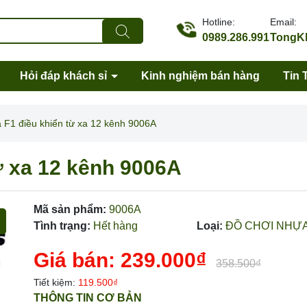
Hotline:
Email:
0989.286.991
TongKh
Hỏi đáp khách sỉ
Kinh nghiệm bán hàng
Tin 
 F1 điều khiển từ xa 12 kênh 9006A
ừ xa 12 kênh 9006A
Mã sản phẩm:
9006A
Tình trạng:
Hết hàng
Loại:
ĐỒ CHƠI NHỰ
Giá bán:
239.000₫
358.500₫
Tiết kiệm:
119.500₫
Mã giảm giá:
THÔNG TIN CƠ BẢN