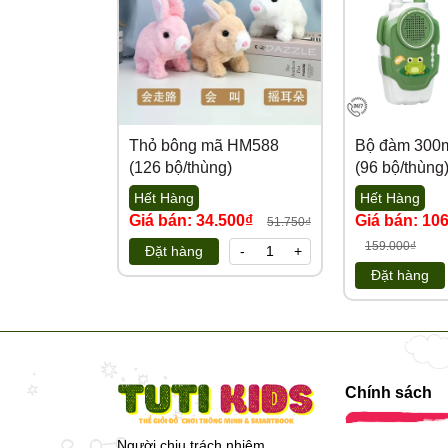
Thỏ bông mã HM588
Bộ đàm 300m
(126 bộ/thùng)
(96 bộ/thùng
Hết Hàng
Hết Hàng
Giá bán: 34.500₫
Giá bán: 10
51.750₫
159.000₫
Đặt hàng
-
+
Đặt hàng
Chính sách
Người chịu trách nhiệm