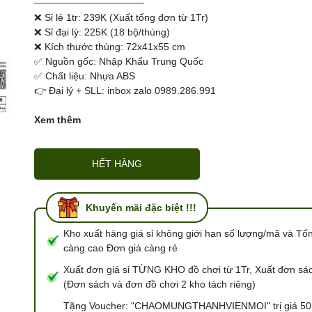
Ngày hết hạn:
❌ Sỉ lẻ 1tr: 239K (Xuất tổng đơn từ 1Tr)
❌ Sỉ đại lý: 225K (18 bộ/thùng)
Điều kiện:
❌ Kích thước thùng: 72x41x55 cm
✅ Nguồn gốc: Nhập Khẩu Trung Quốc
✅ Chất liệu: Nhựa ABS
👉 Đại lý + SLL: inbox zalo 0989.286.991
Xem thêm
HẾT HÀNG
Khuyến mãi đặc biệt !!!
Kho xuất hàng giá sỉ không giới hạn số lượng/mã và Tổ
càng cao Đơn giá càng rẻ
Xuất đơn giá sỉ TỪNG KHO đồ chơi từ 1Tr, Xuất đơn sác
(Đơn sách và đơn đồ chơi 2 kho tách riêng)
Tặng Voucher: "CHAOMUNGTHANHVIENMOI" trị giá 50