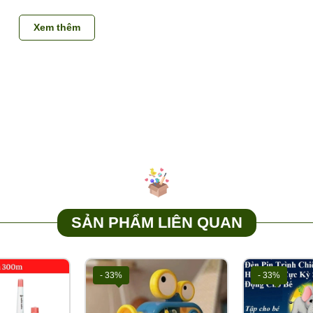
video khi bóc thùng khui hàng kiểm đếm từng thùng (1 thùng 1 v
o hành đổi trả cho khách hàng
Xem thêm
n phẩm:
0989.286.991
ng kho Tutikids
đồ chơi trẻ em, buôn bán đồ chơi trẻ em, kho sỉ đồ chơi, xưởng đ
SẢN PHẨM LIÊN QUAN
- 33%
- 33%