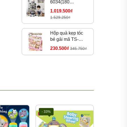
6034(180
ideo).
bộ/thùng)
1.019.500₫
1.529.250₫
Hộp quà kẹp tóc
bé gái mã TS-
39A(25 bộ/thùng)
230.500₫
345.750₫
ồ chơi,
- 33%
- 33%