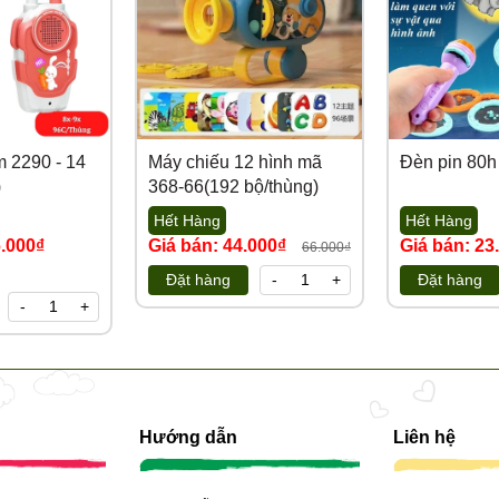
 2290 - 14
Máy chiếu 12 hình mã
Đèn pin 80
)
368-66(192 bộ/thùng)
Hết Hàng
Hết Hàng
6.000₫
Giá bán: 44.000₫
Giá bán: 23
66.000₫
Đặt hàng
-
+
Đặt hàng
-
+
Hướng dẫn
Liên hệ