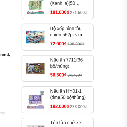
(Xanh lá)(50
bộ/thùng)
181.000₫
271.500₫
Bộ xếp hình tàu
chiến 562pcs mã
8979
72.000₫
108.000₫
trend,
Nấu ăn 7711(36
bộ/thùng)
56.500₫
84.750₫
Nấu ăn HY01-1
(tím)(50 bộ/thùng)
182.000₫
273.000₫
ợng
Tên lửa chở xe