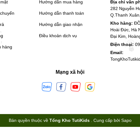
 mật
Hướng dẫn mua hàng
Địa chỉ văn 
282 Nguyễn H
 chuyển
Hướng dẫn thanh toán
Q.Thanh Xuân,
Kho hàng:
ĐỒ
trả
Hướng dẫn giao nhận
Hoài Đức, Hà 
ng
Điều khoản dịch vụ
Đại Kim, Hoàn
Điện thoại:
09
m hàng
Email:
TongKhoTutik
Mạng xã hội
Bản quyền thuộc về
Tổng Kho TutiKids
.
Cung cấp bởi
Sapo