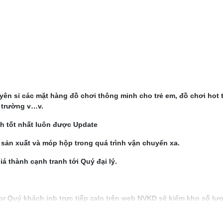
ên sỉ các mặt hàng đồ chơi thông minh cho trẻ em, đồ chơi hot 
ị trường v…v.
 tốt nhất luôn được Update
ản xuất và móp hộp trong quá trình vận chuyển xa.
 thành cạnh tranh tới Quý đại lý.
or Quý khách inb trực tiếp zalo trên web NVKD sẽ kiểm kho số lư
ù hợp gửi lại BILL hàng xuất tới khách hàng