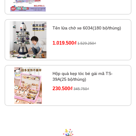
Tên lửa chở xe 6034(180 bộ/thùng)
1.019.500₫
1.529.250₫
Hộp quà kẹp tóc bé gái mã TS-
39A(25 bộ/thùng)
230.500₫
345.750₫