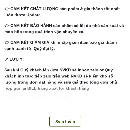
👉 CAM KẾT CHẤT LƯỢNG sản phẩm & giá thành tốt nhất
luôn được Update
👉 CAM KẾT BẢO HÀNH sản phẩm có lỗi do nhà sản xuất và
móp hộp trong quá trình vận chuyển xa.
👉 CAM KẾT GIẢM GIÁ khi nhập giảm đảm bảo giá thành
cạnh tranh tới Quý đại lý.
📌 LƯU Ý:
Sau khi Quý khách lên đơn NVKD sẽ inbox zalo or Quý
khách inb trực tiếp zalo trên web NVKD sẽ kiểm kho số
lượng trong đơn đặt hàng và sửa giá theo tổng đơn phù
hợp gửi lại BILL hàng xuất tới khách hàng
Để đảm bảo quyền lợi Quý khách vui lòng quay video khi
bóc thùng khui hàng kiểm đếm từng thùng (1 thùng 1
video). Hàng thiếu thừa, lỗi do nhà sản xuất kho sẽ bảo
hành đổi trả cho khách hàng
Xem thêm
Liên hệ Hotline để giải đáp mọi thắc mắc về sản phẩm: