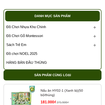
0989.286.991
💌 Cám ơn sự đồng hành của quý đại lý cùng
Tổng kho
DANH MỤC SẢN PHẨM
Tutikids
https://tongkhotutikids.com/
Đồ Chơi Nhựa Kho Chính
Tags: Tổng kho đồ chơi, sỉ đồ chơi trẻ em, kho đồ chơi trẻ
Đồ Chơi Gỗ Montessori
em, buôn bán đồ chơi trẻ em, kho sỉ đồ chơi, xưởng đồ
chơi, kho sách trẻ em, v….v
Sách Trẻ Em
Đồ chơi NOEL 2025
HÀNG BÁN ĐẦU THÙNG
SẢN PHẨM CÙNG LOẠI
Nấu ăn HY02-1 (Xanh lá)(50
bộ/thùng)
181.000₫
271.500₫