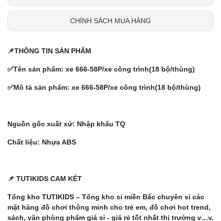
CHÍNH SÁCH MUA HÀNG
📌THÔNG TIN SẢN PHẨM
✅Tên sản phẩm:
xe 666-58P/xe công trình(18 bộ/thùng)
✅Mô tả sản phẩm:
xe 666-58P/xe công trình(18 bộ/thùng)
Nguồn gốc xuất xứ: Nhập khẩu TQ
Chất liệu: Nhựa ABS
📌 TUTIKIDS CAM KẾT
Tổng kho TUTIKIDS
– Tổng kho sỉ miền Bắc chuyên sỉ các
mặt hàng đồ chơi thông minh cho trẻ em, đồ chơi hot trend,
sách, văn phòng phẩm giá sỉ - giá rẻ tốt nhất thị trường v…v.