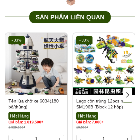
SẢN PHẨM LIÊN QUAN
- 33%
- 33%
Tên lửa chở xe 6034(180
Lego côn trùng 12pcs mã
bộ/thùng)
SM196B (Block 12 hộp)
Hết Hàng
Hết Hàng
Giá bán: 1.019.500₫
Giá bán: 7.000₫
1.529.250₫
10.500₫
-
+
-
+