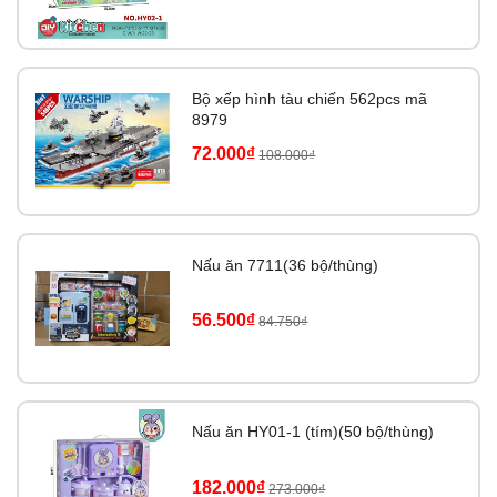
Bộ xếp hình tàu chiến 562pcs mã
8979
72.000₫
108.000₫
Nấu ăn 7711(36 bộ/thùng)
56.500₫
84.750₫
Nấu ăn HY01-1 (tím)(50 bộ/thùng)
182.000₫
273.000₫