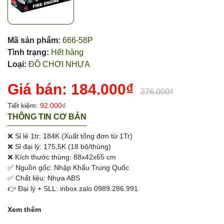
Mã sản phẩm:
666-58P
Tình trạng:
Hết hàng
Loại:
ĐỒ CHƠI NHỰA
Giá bán:
184.000₫
276.000₫
Tiết kiệm:
92.000₫
THÔNG TIN CƠ BẢN
❌ Sỉ lẻ 1tr: 184K (Xuất tổng đơn từ 1Tr)
❌ Sỉ đại lý: 175,5K (18 bộ/thùng)
❌ Kích thước thùng: 88x42x65 cm
✅ Nguồn gốc: Nhập Khẩu Trung Quốc
✅ Chất liệu: Nhựa ABS
👉 Đại lý + SLL: inbox zalo 0989.286.991
Xem thêm