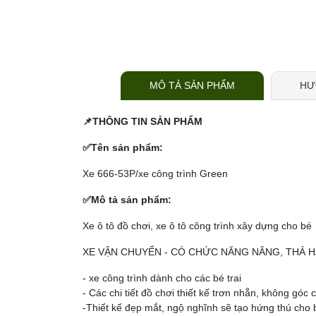
MÔ TẢ SẢN PHẨM
HƯ
📌
THÔNG TIN SẢN PHẨM
✅
Tên sản phẩm:
Xe 666-53P/xe công trình Green
✅
Mô tả sản phẩm:
Xe ô tô đồ chơi, xe ô tô công trình xây dựng cho bé
XE VẬN CHUYỂN - CÓ CHỨC NĂNG NÂNG, THẢ 
- xe công trình dành cho các bé trai
- Các chi tiết đồ chơi thiết kế trơn nhẵn, không g
-Thiết kế đẹp mắt, ngộ nghĩnh sẽ tạo hứng thú cho b