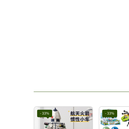
https://tongkhotutikids.com/
- 33%
- 33%