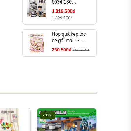
6034(180
bộ/thùng)
1.019.500₫
1.529.250₫
Hộp quà kẹp tóc
bé gái mã TS-
39A(25 bộ/thùng)
230.500₫
345.750₫
- 33%
- 33%