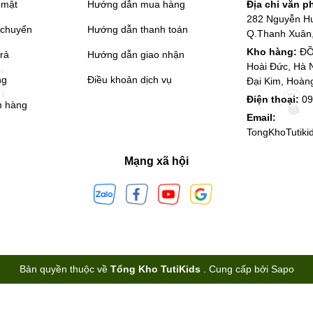
 mật
Hướng dẫn mua hàng
Địa chỉ văn 
282 Nguyễn H
 chuyển
Hướng dẫn thanh toán
Q.Thanh Xuân,
Kho hàng:
ĐỒ
trả
Hướng dẫn giao nhận
Hoài Đức, Hà 
ng
Điều khoản dịch vụ
Đại Kim, Hoàn
Điện thoại:
09
m hàng
Email:
TongKhoTutik
Mạng xã hội
Bản quyền thuộc về
Tổng Kho TutiKids
.
Cung cấp bởi
Sapo