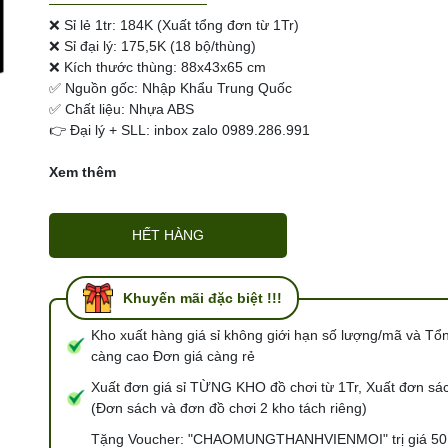
Ngày hết hạn:
❌ Sỉ lẻ 1tr: 184K (Xuất tổng đơn từ 1Tr)
❌ Sỉ đại lý: 175,5K (18 bộ/thùng)
Điều kiện:
❌ Kích thước thùng: 88x43x65 cm
✅ Nguồn gốc: Nhập Khẩu Trung Quốc
✅ Chất liệu: Nhựa ABS
👉 Đại lý + SLL: inbox zalo 0989.286.991
Xem thêm
HẾT HÀNG
Khuyến mãi đặc biệt !!!
Kho xuất hàng giá sỉ không giới hạn số lượng/mã và Tổ
càng cao Đơn giá càng rẻ
Xuất đơn giá sỉ TỪNG KHO đồ chơi từ 1Tr, Xuất đơn sác
(Đơn sách và đơn đồ chơi 2 kho tách riêng)
Tặng Voucher: "CHAOMUNGTHANHVIENMOI" trị giá 50