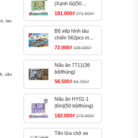
(Xanh lá)(50
bộ/thùng)
181.000₫
271.500₫
ú, tạo
Bộ xếp hình tàu
chiến 562pcs mã
8979
72.000₫
108.000₫
Nấu ăn 7711(36
bộ/thùng)
h, văn
56.500₫
84.750₫
Nấu ăn HY01-1
(tím)(50 bộ/thùng)
182.000₫
273.000₫
Tên lửa chở xe