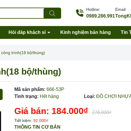
Hotline:
Email:
0989.286.991
TongKh
Hỏi đáp khách sỉ
Kinh nghiệm bán hàng
Tin 
 công trình(18 bộ/thùng)
nh(18 bộ/thùng)
Mã sản phẩm:
666-53P
Tình trạng:
Hết hàng
Loại:
ĐỒ CHƠI NHỰ
Giá bán:
184.000₫
276.000₫
Tiết kiệm:
92.000₫
Mã giảm giá:
THÔNG TIN CƠ BẢN