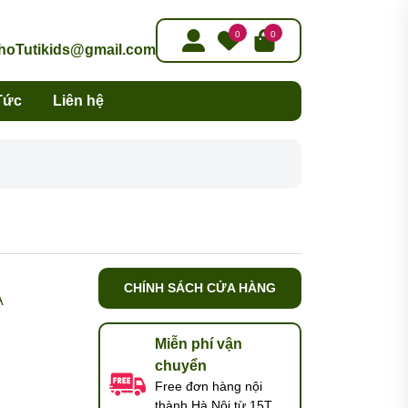
0
0
oTutikids@gmail.com
Tức
Liên hệ
CHÍNH SÁCH CỬA HÀNG
A
Miễn phí vận
chuyển
Free đơn hàng nội
thành Hà Nội từ 15T,