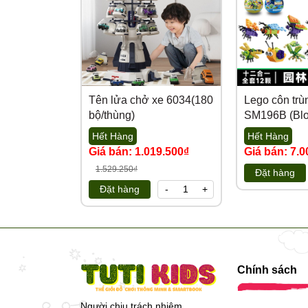
Tên lửa chở xe 6034(180
Lego côn tr
bộ/thùng)
SM196B (Blo
Hết Hàng
Hết Hàng
Giá bán: 1.019.500₫
Giá bán: 7.
1.529.250₫
Đặt hàng
Đặt hàng
-
+
Chính sách
Người chịu trách nhiệm