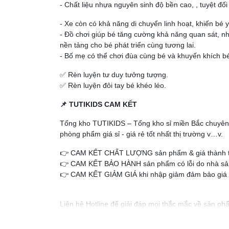
- Chất liệu nhựa nguyên sinh độ bền cao, , tuyệt đối 
- Xe còn có khả năng di chuyển linh hoạt, khiến bé 
- Đồ chơi giúp bé tăng cường khả năng quan sát, nh
nền tảng cho bé phát triển cùng tương lai.
- Bố mẹ có thể chơi đùa cùng bé và khuyến khích b
✅ Rèn luyện tư duy tưởng tượng.
✅ Rèn luyện đôi tay bé khéo léo.
📌
TUTIKIDS CAM KẾT
Tổng kho TUTIKIDS – Tổng kho sỉ miền Bắc chuyên s
phòng phẩm giá sỉ - giá rẻ tốt nhất thị trường v…v.
👉 CAM KẾT CHẤT LƯỢNG sản phẩm & giá thành tố
👉 CAM KẾT BẢO HÀNH sản phẩm có lỗi do nhà sản 
👉 CAM KẾT GIẢM GIÁ khi nhập giảm đảm bảo giá th
Liên hệ Hotline để giải đáp mọi thắc mắc về sản p
💌
Cám ơn sự đồng hành của quý đại lý cùng Tổ