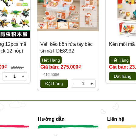
ùng 12pcs mã
Vali kéo bồn rửa tay bác
Kèn môi mã
ck 12 hộp)
sĩ mã FDE8932
Hết Hàng
Hết Hàng
000₫
Giá bán: 275.000₫
Giá bán: 23
10.500₫
412.500₫
-
+
Đặt hàng
Đặt hàng
-
+
Hướng dẫn
Liên hệ