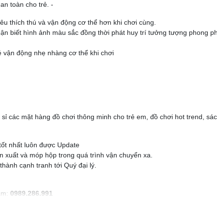
an toàn cho trẻ. -
yêu thích thú và vận động cơ thể hơn khi chơi cùng.
ận biết hình ảnh màu sắc đồng thời phát huy trí tưởng tượng phong ph
é vận động nhẹ nhàng cơ thể khi chơi
ỉ các mặt hàng đồ chơi thông minh cho trẻ em, đồ chơi hot trend, sác
t nhất luôn được Update
xuất và móp hộp trong quá trình vận chuyển xa.
ành cạnh tranh tới Quý đại lý.
hẩm:
0989.286.991
ng kho Tutikids