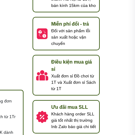
bán kính 15km của kho
Miễn phí đổi - trả
Đối với sản phẩm lỗi
sản xuất hoặc vận
chuyển
Điều kiện mua giá
sỉ
Xuất đơn sỉ Đồ chơi từ
1T và Xuất đơn sỉ Sách
từ 1T
ng đơn
Ưu đãi mua SLL
Khách hàng order SLL
h từ 1Tr
giá tốt nhất thị trường
Inb Zalo báo giá chi tiết
K dành