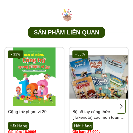
0989.286.991
💌
Cám ơn sự đồng hành của quý đại lý cùng Tổng kho Tutikids
https://tongkhotutikids.com/
SẢN PHẨM LIÊN QUAN
.
- 33%
- 33%
Cộng trừ phạm vi 20
Bộ sổ tay công thức
(Takenote) các môn toán,
tiếng việt, tiếng Anh, Lý,
Hết Hàng
Hết Hàng
Hóa, Sinh từ lớp 2 đến lớp
Giá bán: 18.000₫
Giá bán: 37.000₫