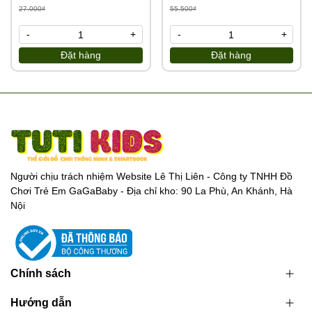
12
27.000₫
55.500₫
-
+
-
+
Đặt hàng
Đặt hàng
Người chịu trách nhiệm Website Lê Thị Liên - Công ty TNHH Đồ
Chơi Trẻ Em GaGaBaby - Địa chỉ kho: 90 La Phù, An Khánh, Hà
Nội
Chính sách
Hướng dẫn