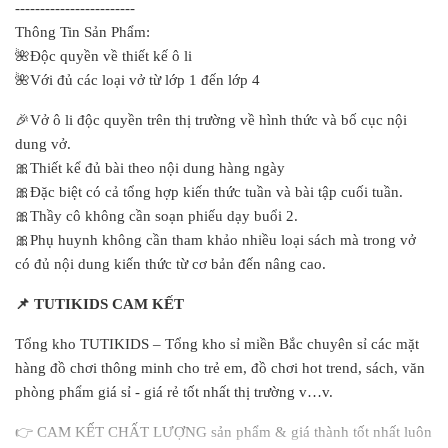
------------------------
Thông Tin Sản Phẩm:
🌺Độc quyền về thiết kế ô li
🌺Với đủ các loại vở từ lớp 1 đến lớp 4
🎉Vở ô li độc quyền trên thị trường về hình thức và bố cục nội
dung vở.
🎀Thiết kể đủ bài theo nội dung hàng ngày
🎀Đặc biệt có cả tổng hợp kiến thức tuần và bài tập cuối tuần.
🎀Thầy cô không cần soạn phiếu dạy buổi 2.
🎀Phụ huynh không cần tham khảo nhiều loại sách mà trong vở
có đủ nội dung kiến thức từ cơ bản đến nâng cao.
📌
TUTIKIDS CAM KẾT
Tổng kho TUTIKIDS – Tổng kho sỉ miền Bắc chuyên sỉ các mặt
hàng đồ chơi thông minh cho trẻ em, đồ chơi hot trend, sách, văn
phòng phẩm giá sỉ - giá rẻ tốt nhất thị trường v…v.
👉
CAM KẾT CHẤT LƯỢNG sản phẩm & giá thành tốt nhất luôn