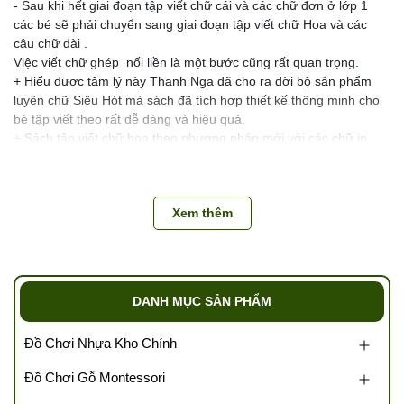
- Sau khi hết giai đoạn tập viết chữ cái và các chữ đơn ở lớp 1
các bé sẽ phải chuyển sang giai đoạn tập viết chữ Hoa và các
câu chữ dài .
Việc viết chữ ghép nối liền là một bước cũng rất quan trọng.
+ Hiểu được tâm lý này Thanh Nga đã cho ra đời bộ sản phẩm
luyện chữ Siêu Hót mà sách đã tích hợp thiết kế thông minh cho
bé tập viết theo rất dễ dàng và hiệu quả.
+ Sách tập viết chữ hoa theo phương pháp mới với các chữ in
dập âm có sẵn
Bé chỉ cần tô theo quen tay là sẽ viết được rất nhanh và thành
thạo.
Xem thêm
+ Thiết kế vở màu xanh nhẹ nhàng, bìa ngộ ngĩnh, phù hợp với
các bạn nhỏ
+ Có các rãnh in chìm cho bé viết chữ đẹp không lo lệch nét, lệch
dòng
+ Bút mực thần kỳ: mực sẽ tự biến mất sau 30 phút, kích thích sự
DANH MỤC SẢN PHẨM
tò mò, muốn khám phá và lòng đam mê của các con
Bên cạnh đó bé có thể dùng để tô đi tô lại nhiều lần,rất tiết kiệm
Đồ Chơi Nhựa Kho Chính
về kinh tế cho các bậc phụ huy
+ Đặc biệt kết hợp file tiếng anh tiêu chuẩn giúp bé học phát âm
Đồ Chơi Gỗ Montessori
tiếng anh chuẩn xác nhất
Vở Luyện Viết Chữ Hoa Chữ Ghép Và học Tiếng Anh Thanh Nga-