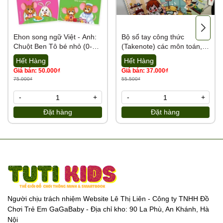
💌
Cám ơn sự đồng hành của quý đại lý cùng Tổng kho Tutikids
Ehon song ngữ Việt - Anh:
Bộ sổ tay công thức
https://tongkhotutikids.com/
Chuột Ben Tô bé nhỏ (0-6
(Takenote) các môn toán,
tuổi) - Bộ 4 cuốn
tiếng việt, tiếng Anh, Lý,
Hết Hàng
Hết Hàng
Hóa, Sinh từ lớp 2 đến lớp
Giá bán: 50.000₫
Giá bán: 37.000₫
12
75.000₫
55.500₫
-
+
-
+
Đặt hàng
Đặt hàng
Người chịu trách nhiệm Website Lê Thị Liên - Công ty TNHH Đồ
Chơi Trẻ Em GaGaBaby - Địa chỉ kho: 90 La Phù, An Khánh, Hà
Nội