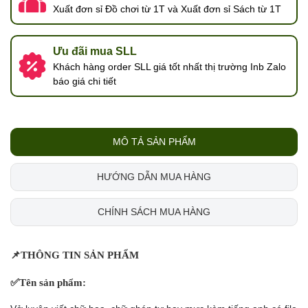
Xuất đơn sỉ Đồ chơi từ 1T và Xuất đơn sỉ Sách từ 1T
Ưu đãi mua SLL
Khách hàng order SLL giá tốt nhất thị trường Inb Zalo
báo giá chi tiết
MÔ TẢ SẢN PHẨM
HƯỚNG DẪN MUA HÀNG
CHÍNH SÁCH MUA HÀNG
📌
THÔNG TIN SẢN PHẨM
✅
Tên sản phẩm: