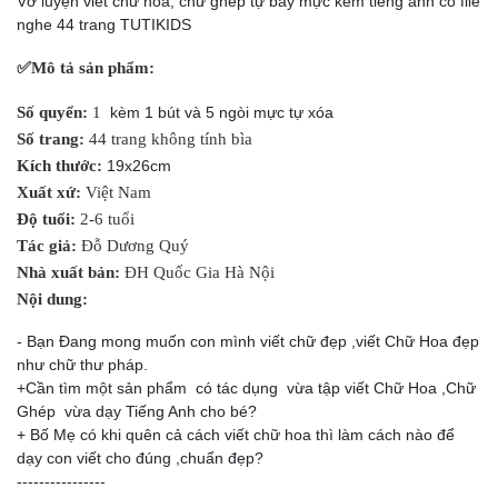
Vở luyện viết chữ hoa, chữ ghép tự bay mực kèm tiếng anh có file
nghe 44 trang TUTIKIDS
✅
Mô tả sản phẩm:
Số quyển:
1
kèm 1 bút và 5 ngòi mực tự xóa
Số trang:
44 trang không tính bìa
Kích thước:
19x26cm
Xuất xứ:
Việt Nam
Độ tuổi:
2-6 tuổi
Tác giả:
Đỗ Dương Quý
Nhà xuất bản:
ĐH Quốc Gia Hà Nội
Nội dung:
- Bạn Đang mong muốn con mình viết chữ đẹp ,viết Chữ Hoa đẹp
như chữ thư pháp.
+Cần tìm một sản phẩm có tác dụng vừa tập viết Chữ Hoa ,Chữ
Ghép vừa dạy Tiếng Anh cho bé?
+ Bố Mẹ có khi quên cả cách viết chữ hoa thì làm cách nào để
dạy con viết cho đúng ,chuẩn đẹp?
----------------