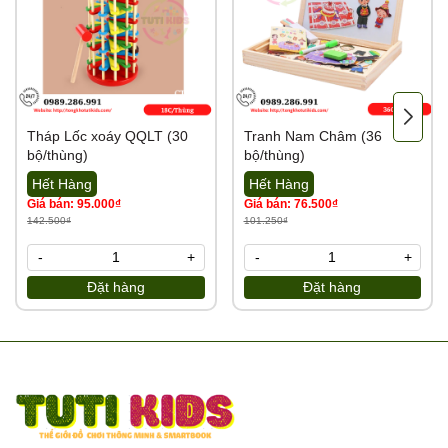
Tháp Lốc xoáy QQLT (30
Tranh Nam Châm (36
bộ/thùng)
bộ/thùng)
Hết Hàng
Hết Hàng
Giá bán: 95.000₫
Giá bán: 76.500₫
142.500₫
101.250₫
-
+
-
+
Đặt hàng
Đặt hàng