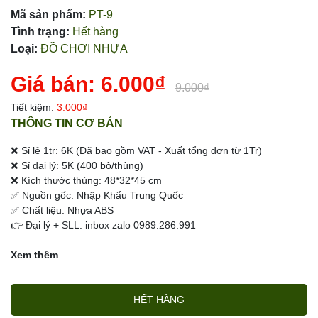
Mã sản phẩm:
PT-9
Tình trạng:
Hết hàng
Loại:
ĐỒ CHƠI NHỰA
Giá bán:
6.000₫
9.000₫
Tiết kiệm:
3.000₫
THÔNG TIN CƠ BẢN
❌ Sỉ lẻ 1tr: 6K (Đã bao gồm VAT - Xuất tổng đơn từ 1Tr)
❌ Sỉ đại lý: 5K (400 bộ/thùng)
❌ Kích thước thùng: 48*32*45 cm
✅ Nguồn gốc: Nhập Khẩu Trung Quốc
✅ Chất liệu: Nhựa ABS
👉 Đại lý + SLL: inbox zalo 0989.286.991
Xem thêm
HẾT HÀNG