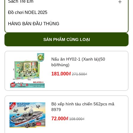
Sách Trẻ Em
Đồ chơi NOEL 2025
HÀNG BÁN ĐẦU THÙNG
SẢN PHẨM CÙNG LOẠI
Nấu ăn HY02-1 (Xanh lá)(50
bộ/thùng)
181.000₫
271.500₫
Bộ xếp hình tàu chiến 562pcs mã
8979
72.000₫
108.000₫