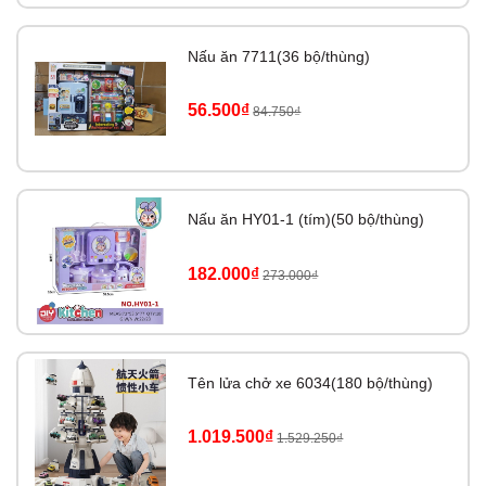
Nấu ăn 7711(36 bộ/thùng)
56.500₫
84.750₫
Nấu ăn HY01-1 (tím)(50 bộ/thùng)
182.000₫
273.000₫
Tên lửa chở xe 6034(180 bộ/thùng)
1.019.500₫
1.529.250₫