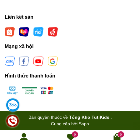
Liên kết sàn
Mạng xã hội
Hình thức thanh toán
Bản quyền thuộc về
Tổng Kho TutiKids
.
Cung cấp bởi
Sapo
0
0