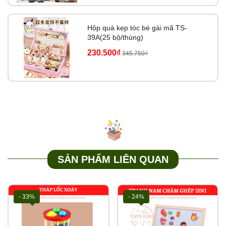
Hộp quà kẹp tóc bé gái mã TS-
39A(25 bộ/thùng)
230.500₫
345.750₫
SẢN PHẨM LIÊN QUAN
- 33%
- 24%