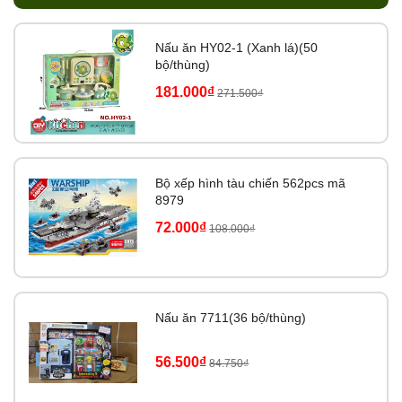
Nấu ăn HY02-1 (Xanh lá)(50
bộ/thùng)
181.000₫
271.500₫
Bộ xếp hình tàu chiến 562pcs mã
8979
72.000₫
108.000₫
Nấu ăn 7711(36 bộ/thùng)
56.500₫
84.750₫