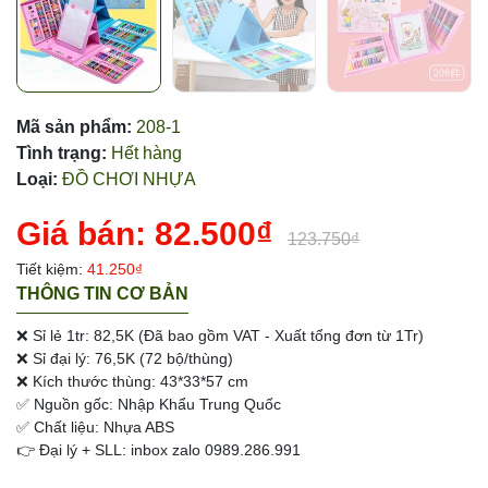
Mã sản phẩm:
208-1
Tình trạng:
Hết hàng
Loại:
ĐỒ CHƠI NHỰA
Giá bán:
82.500₫
123.750₫
Tiết kiệm:
41.250₫
THÔNG TIN CƠ BẢN
❌ Sỉ lẻ 1tr: 82,5K (Đã bao gồm VAT - Xuất tổng đơn từ 1Tr)
❌ Sỉ đại lý: 76,5K (72 bộ/thùng)
❌ Kích thước thùng: 43*33*57 cm
✅ Nguồn gốc: Nhập Khẩu Trung Quốc
✅ Chất liệu: Nhựa ABS
👉 Đại lý + SLL: inbox zalo 0989.286.991