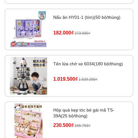
Nấu ăn HY01-1 (tím)(50 bộ/thùng)
182.000₫
273.000₫
Tên lửa chở xe 6034(180 bộ/thùng)
1.019.500₫
1.529.250₫
Hộp quà kẹp tóc bé gái mã TS-
39A(25 bộ/thùng)
230.500₫
345.750₫