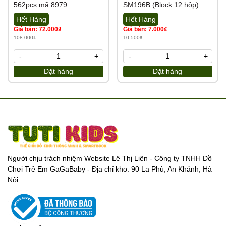
562pcs mã 8979
SM196B (Block 12 hộp)
Hết Hàng
Hết Hàng
Giá bán: 72.000₫
Giá bán: 7.000₫
108.000₫
10.500₫
-
+
-
+
Đặt hàng
Đặt hàng
Người chịu trách nhiệm Website Lê Thị Liên - Công ty TNHH Đồ
Chơi Trẻ Em GaGaBaby - Địa chỉ kho: 90 La Phù, An Khánh, Hà
Nội