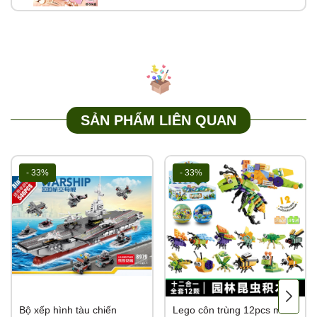
SẢN PHẨM LIÊN QUAN
- 33%
- 33%
Bộ xếp hình tàu chiến
Lego côn trùng 12pcs mã