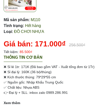
Mã sản phẩm:
M110
Tình trạng:
Hết hàng
Loại:
ĐỒ CHƠI NHỰA
Giá bán:
171.000₫
256.500₫
Tiết kiệm:
85.500₫
THÔNG TIN CƠ BẢN
❌ Sỉ lẻ 1tr: 171K (Đã bao gồm VAT - Xuất tổng đơn từ 1Tr)
❌ Sỉ đại lý: 160K (36 bộ/thùng)
❌ Kích thước thùng: 79*29*55 cm
✅ Nguồn gốc: Nhập Khẩu Trung Quốc
✅ Chất liệu: Nhựa ABS
👉 Đại lý + SLL: inbox zalo 0989.286.991
Xem thêm