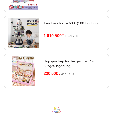
Tên lửa chở xe 6034(180 bộ/thùng)
1.019.500₫
1.529.250₫
Hộp quà kẹp tóc bé gái mã TS-
39A(25 bộ/thùng)
230.500₫
345.750₫