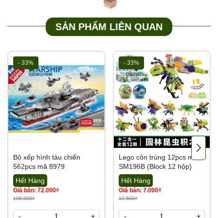
SẢN PHẨM LIÊN QUAN
- 33%
- 33%
Bộ xếp hình tàu chiến
Lego côn trùng 12pcs mã
562pcs mã 8979
SM196B (Block 12 hộp)
Hết Hàng
Hết Hàng
Giá bán: 72.000₫
Giá bán: 7.000₫
108.000₫
10.500₫
-
+
-
+