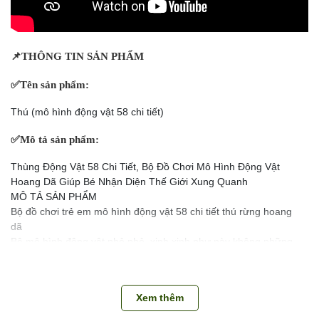
📌
THÔNG TIN SẢN PHẨM
✅
Tên sản phẩm:
Thú (mô hình động vật 58 chi tiết)
✅
Mô tả sản phẩm:
Thùng Động Vật 58 Chi Tiết, Bộ Đồ Chơi Mô Hình Động Vật
Hoang Dã Giúp Bé Nhận Diện Thế Giới Xung Quanh
MÔ TẢ SẢN PHẨM
Bộ đồ chơi trẻ em mô hình động vật 58 chi tiết thú rừng hoang
dã
Bộ mô hình động vật nhỏ nhỏ, xinh xinh như này không những
phù hợp cho bé chơi mà còn là món quà giúp cho trẻ sáng tạo
nên nhiều hoạt động thú vị khác đó các mẹ!
- Với một hộp mô hình động vật 58 con vật sẽ bao gồm:
Xem thêm
+ 20 con vật to động vật thú từng hoang dã thế giới tự nhiên