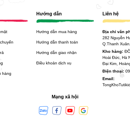
Hướng dẫn
Liên hệ
 mật
Hướng dẫn mua hàng
Địa chỉ văn 
282 Nguyễn H
 chuyển
Hướng dẫn thanh toán
Q.Thanh Xuân,
Kho hàng:
ĐỒ
trả
Hướng dẫn giao nhận
Hoài Đức, Hà 
ng
Điều khoản dịch vụ
Đại Kim, Hoàn
Điện thoại:
09
m hàng
Email:
TongKhoTutik
Mạng xã hội