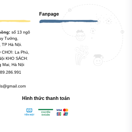
Fanpage
phòng:
số 13 ngõ
uy Tưởng,
 TP Hà Nội.
 CHƠI: La Phù,
Nội KHO SÁCH:
g Mai, Hà Nội
89.286.991
ids@gmail.com
Hình thức thanh toán