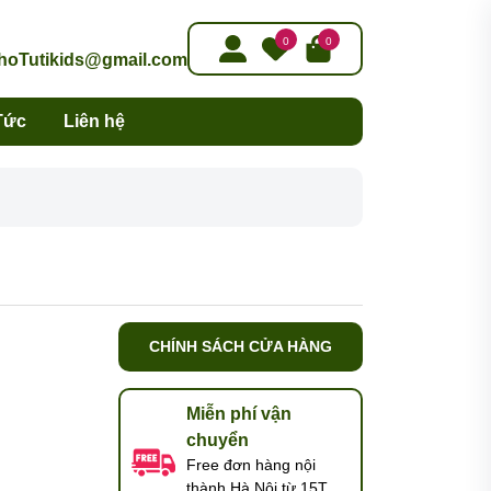
0
0
oTutikids@gmail.com
Tức
Liên hệ
CHÍNH SÁCH CỬA HÀNG
Miễn phí vận
chuyển
Free đơn hàng nội
thành Hà Nội từ 15T,