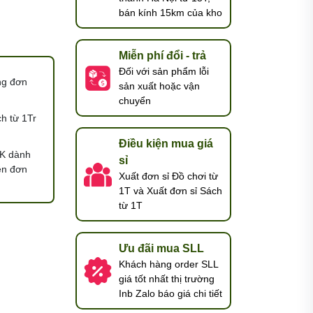
bán kính 15km của kho
Miễn phí đổi - trả
Đối với sản phẩm lỗi
ng đơn
sản xuất hoặc vận
chuyển
h từ 1Tr
Điều kiện mua giá
K dành
sỉ
ện đơn
Xuất đơn sỉ Đồ chơi từ
1T và Xuất đơn sỉ Sách
từ 1T
Ưu đãi mua SLL
Khách hàng order SLL
giá tốt nhất thị trường
Inb Zalo báo giá chi tiết