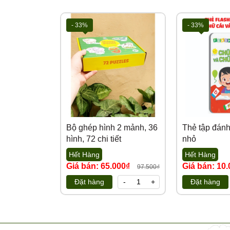
- 33%
- 33%
Bộ ghép hình 2 mảnh, 36
Thẻ tập đánh
hình, 72 chi tiết
nhỏ
Hết Hàng
Hết Hàng
Giá bán: 65.000₫
Giá bán: 10
97.500₫
Đặt hàng
-
+
Đặt hàng