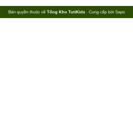
Bản quyền thuộc về
Tổng Kho TutiKids
.
Cung cấp bởi
Sapo