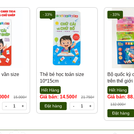
- 33%
- 33%
 vần size
Thẻ bé học toán size
Bộ quốc kỳ 
10*15cm
trên thế giới
Hết Hàng
Hết Hàng
.000₫
Giá bán: 14.500₫
Giá bán: 88
15.000₫
21.750₫
132.000₫
-
+
Đặt hàng
-
+
Đặt hàng