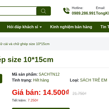
Hotline:
Email:
0989.286.991
TongKh
Hỏi đáp khách sỉ
Kinh nghiệm bán hàng
Tin 
ữ cái và chữ ghép size 10*15cm
ép size 10*15cm
Mã sản phẩm:
SACHTN12
Tình trạng:
Hết hàng
Loại:
SÁCH TRẺ EM
Mã giảm giá:
Giá bán:
14.500₫
Ngày hết hạn:
21.750₫
Tiết kiệm:
7.250₫
Điều kiện: