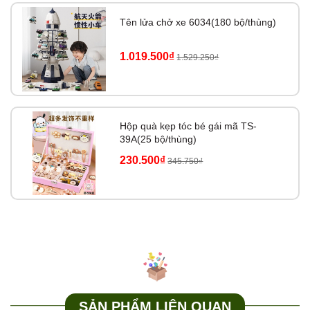
Tên lửa chở xe 6034(180 bộ/thùng)
1.019.500₫
1.529.250₫
Hộp quà kẹp tóc bé gái mã TS-
39A(25 bộ/thùng)
230.500₫
345.750₫
SẢN PHẨM LIÊN QUAN