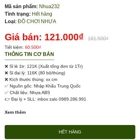
Mã sản phẩm:
Nhua232
Tình trạng:
Hết hàng
Loại:
ĐỒ CHƠI NHỰA
Giá bán:
121.000₫
181.500₫
Tiết kiệm:
60.500₫
THÔNG TIN CƠ BẢN
❌ Sỉ lẻ 1tr: 121K (Xuất tổng đơn từ 1Tr)
❌ Sỉ đại lý: 116K (80 bộ/thùng)
❌ Kích thước thùng: xx cm
✅ Nguồn gốc: Nhập Khẩu Trung Quốc
✅ Chất liệu: Nhựa ABS
👉 Đại lý + SLL: inbox zalo 0989.286.991
Xem thêm
HẾT HÀNG