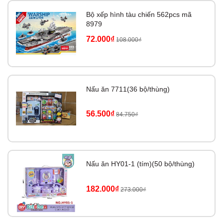
Bộ xếp hình tàu chiến 562pcs mã
8979
72.000₫
108.000₫
Nấu ăn 7711(36 bộ/thùng)
56.500₫
84.750₫
Nấu ăn HY01-1 (tím)(50 bộ/thùng)
182.000₫
273.000₫