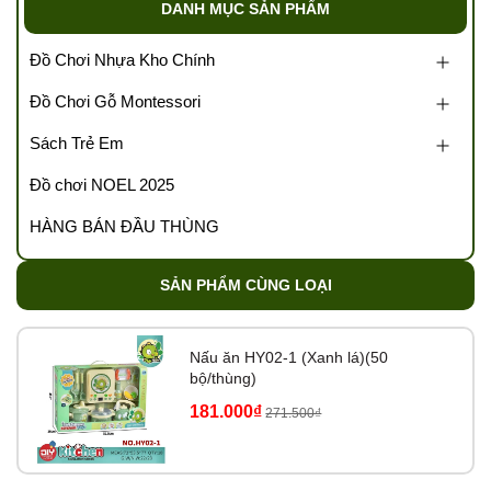
DANH MỤC SẢN PHẨM
Tutikids
https://tongkhotutikids.com/
Đồ Chơi Nhựa Kho Chính
Tags: Tổng kho đồ chơi, sỉ đồ chơi trẻ em, kho đồ chơi trẻ
Đồ Chơi Gỗ Montessori
em, buôn bán đồ chơi trẻ em, kho sỉ đồ chơi, xưởng đồ
chơi, kho sách trẻ em, v….v
Sách Trẻ Em
Đồ chơi NOEL 2025
HÀNG BÁN ĐẦU THÙNG
SẢN PHẨM CÙNG LOẠI
Nấu ăn HY02-1 (Xanh lá)(50
bộ/thùng)
181.000₫
271.500₫