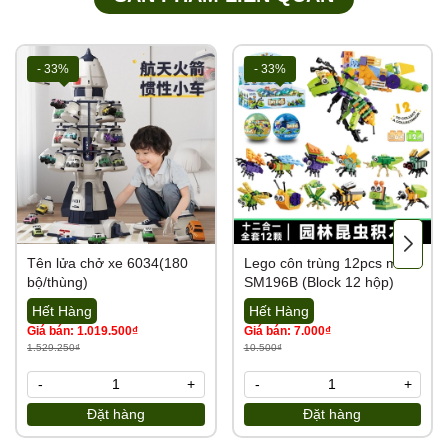
- 33%
- 33%
Tên lửa chở xe 6034(180
Lego côn trùng 12pcs mã
bộ/thùng)
SM196B (Block 12 hộp)
Hết Hàng
Hết Hàng
Giá bán: 1.019.500₫
Giá bán: 7.000₫
1.529.250₫
10.500₫
-
+
-
+
Đặt hàng
Đặt hàng