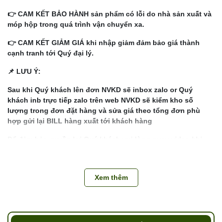
👉 CAM KẾT BẢO HÀNH sản phẩm có lỗi do nhà sản xuất và
móp hộp trong quá trình vận chuyển xa.
👉 CAM KẾT GIẢM GIÁ khi nhập giảm đảm bảo giá thành
cạnh tranh tới Quý đại lý.
📌 LƯU Ý:
Sau khi Quý khách lên đơn NVKD sẽ inbox zalo or Quý
khách inb trực tiếp zalo trên web NVKD sẽ kiểm kho số
lượng trong đơn đặt hàng và sửa giá theo tổng đơn phù
hợp gửi lại BILL hàng xuất tới khách hàng
Để đảm bảo quyền lợi Quý khách vui lòng quay video khi
bóc thùng khui hàng kiểm đếm từng thùng (1 thùng 1
video). Hàng thiếu thừa, lỗi do nhà sản xuất kho sẽ bảo
hành đổi trả cho khách hàng
Xem thêm
Liên hệ Hotline để giải đáp mọi thắc mắc về sản phẩm:
0989.286.991
💌 Cám ơn sự đồng hành của quý đại lý cùng
Tổng kho