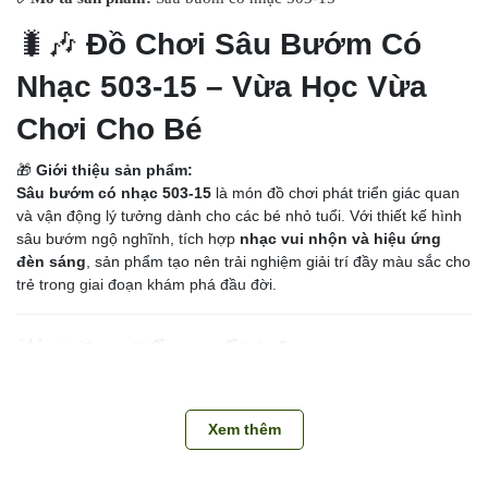
🐛🎶
Đồ Chơi Sâu Bướm Có
Nhạc 503-15 – Vừa Học Vừa
Chơi Cho Bé
🎁
Giới thiệu sản phẩm:
Sâu bướm có nhạc 503-15
là món đồ chơi phát triển giác quan
và vận động lý tưởng dành cho các bé nhỏ tuổi. Với thiết kế hình
sâu bướm ngộ nghĩnh, tích hợp
nhạc vui nhộn và hiệu ứng
đèn sáng
, sản phẩm tạo nên trải nghiệm giải trí đầy màu sắc cho
trẻ trong giai đoạn khám phá đầu đời.
🌟
Đặc điểm nổi bật:
🐛
Hình dáng sâu bướm đáng yêu, thân thiện
Xem thêm
Gương mặt tươi cười, màu sắc nổi bật.
Các khớp cơ thể có thể
uốn cong hoặc xoay nhẹ
, kích thích sự