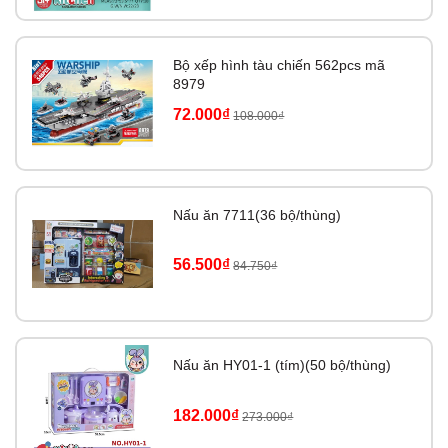
khảo):
Chiều dài:
khoảng
20–25 cm
Bộ xếp hình tàu chiến 562pcs mã
Chất liệu:
Nhựa ABS an toàn, bền đẹp, không chứa chất độc hại
8979
72.000₫
108.000₫
🎓
Lợi ích cho bé:
✅ Kích thích giác quan phát triển đồng đều
✅ Tăng cường vận động tay và sự phối hợp linh hoạt
Nấu ăn 7711(36 bộ/thùng)
✅ Tạo sự hứng thú, giúp bé chơi ngoan không cần điện thoại
✅ Là món đồ chơi lý tưởng trong giai đoạn 1–3 tuổi
56.500₫
84.750₫
👶
Độ tuổi phù hợp:
Dành cho trẻ từ
12 tháng tuổi trở lên
Nấu ăn HY01-1 (tím)(50 bộ/thùng)
Nguồn gốc xuất xứ: Nhập khẩu TQ
182.000₫
273.000₫
Chất liệu: Nhựa ABS