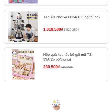
📌
TUTIKIDS CAM KẾT
Tên lửa chở xe 6034(180 bộ/thùng)
Tổng kho TUTIKIDS
– Tổng kho sỉ miền Bắc chuyên sỉ các mặt
hàng đồ chơi thông minh cho trẻ em, đồ chơi hot trend, sách, văn
1.019.500₫
1.529.250₫
phòng phẩm giá sỉ - giá rẻ tốt nhất thị trường v…v.
👉
CAM KẾT CHẤT LƯỢNG sản phẩm & giá thành tốt nhất luôn
được Update
Hộp quà kẹp tóc bé gái mã TS-
👉
CAM KẾT BẢO HÀNH sản phẩm có lỗi do nhà sản xuất và
39A(25 bộ/thùng)
móp hộp trong quá trình vận chuyển xa.
230.500₫
345.750₫
👉
CAM KẾT GIẢM GIÁ khi nhập giảm đảm bảo giá thành cạnh
tranh tới Quý đại lý.
📌
LƯU Ý:
Sau khi Quý khách lên đơn NVKD sẽ inbox zalo or Quý khách
inb trực tiếp zalo trên web NVKD sẽ kiểm kho số lượng trong đơn
đặt hàng và sửa giá theo tổng đơn phù hợp gửi lại BILL hàng xuất