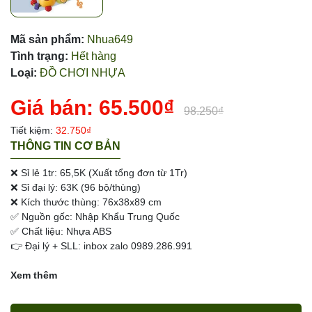
Mã sản phẩm:
Nhua649
Tình trạng:
Hết hàng
Loại:
ĐỒ CHƠI NHỰA
Giá bán:
65.500₫
98.250₫
Tiết kiệm:
32.750₫
THÔNG TIN CƠ BẢN
❌ Sỉ lẻ 1tr: 65,5K (Xuất tổng đơn từ 1Tr)
❌ Sỉ đại lý: 63K (96 bộ/thùng)
❌ Kích thước thùng: 76x38x89 cm
✅ Nguồn gốc: Nhập Khẩu Trung Quốc
✅ Chất liệu: Nhựa ABS
👉 Đại lý + SLL: inbox zalo 0989.286.991
Xem thêm