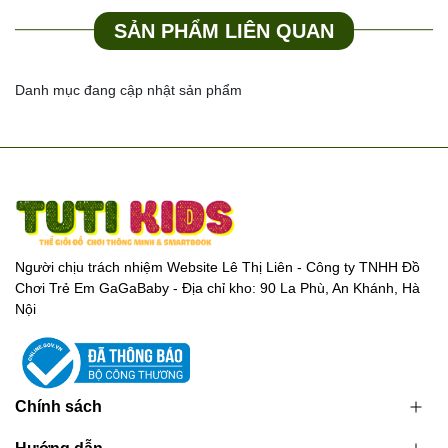
tới khách hàng
SẢN PHẨM LIÊN QUAN
Để đảm bảo quyền lợi Quý khách vui lòng quay video khi bóc
thùng khui hàng kiểm đếm từng thùng (1 thùng 1 video). Hàng
Danh mục đang cập nhật sản phẩm
thiếu thừa, lỗi do nhà sản xuất kho sẽ bảo hành đổi trả cho khách
hàng
Liên hệ Hotline để giải đáp mọi thắc mắc về sản phẩm:
0989.286.991
💌
Cám ơn sự đồng hành của quý đại lý cùng
Tổng kho Tutikids
https://tongkhotutikids.com/
Người chịu trách nhiệm Website Lê Thị Liên - Công ty TNHH Đồ
Chơi Trẻ Em GaGaBaby - Địa chỉ kho: 90 La Phù, An Khánh, Hà
Nội
Chính sách