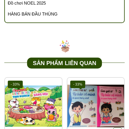
- Khám phá Tiềm năng con trẻ - CÂU ĐỐ HACK NÃO - 124 trang
Đồ chơi NOEL 2025
- Khám phá Tiềm năng con trẻ - TRÒ CHƠI HACK NÃO - 124
trang
HÀNG BÁN ĐẦU THÙNG
📌
TUTIKIDS CAM KẾT
Tổng kho TUTIKIDS – Tổng kho sỉ miền Bắc chuyên sỉ các mặt
hàng đồ chơi thông minh cho trẻ em, đồ chơi hot trend, sách, văn
phòng phẩm giá sỉ - giá rẻ tốt nhất thị trường v…v.
👉
CAM KẾT CHẤT LƯỢNG sản phẩm & giá thành tốt nhất luôn
SẢN PHẨM LIÊN QUAN
được Update
👉
CAM KẾT BẢO HÀNH sản phẩm có lỗi do nhà sản xuất và
móp hộp trong quá trình vận chuyển xa.
- 33%
- 33%
👉
CAM KẾT GIẢM GIÁ khi nhập giảm đảm bảo giá thành cạnh
tranh tới Quý đại lý.
Liên hệ Hotline để giải đáp mọi thắc mắc về sản phẩm:
0989.286.991