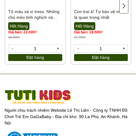
💌
Cám ơn sự đồng hành của quý đại lý cùng Tổng kho Tutikids
Tô màu xả xì tress: Những
Con trai à! Tự bảo vệ mình
chú mèo tinh nghịch và
là quan trọng nhất
https://tongkhotutikids.com/
đáng yêu
Hết Hàng
Hết Hàng
Giá bán: 22.000₫
Giá bán: 18.500₫
33.000₫
27.750₫
-
+
-
+
Đặt hàng
Đặt hàng
Người chịu trách nhiệm Website Lê Thị Liên - Công ty TNHH Đồ
Chơi Trẻ Em GaGaBaby - Địa chỉ kho: 90 La Phù, An Khánh, Hà
Nội