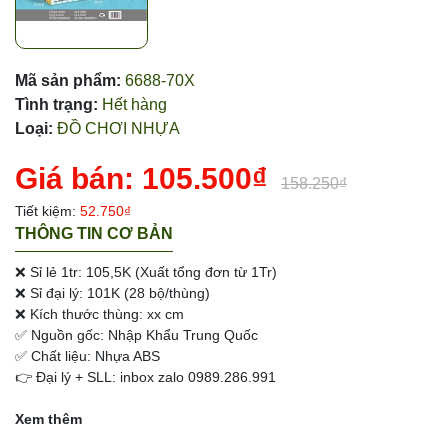
Mã sản phẩm:
6688-70X
Tình trạng:
Hết hàng
Loại:
ĐỒ CHƠI NHỰA
Giá bán:
105.500₫
158.250₫
Tiết kiệm:
52.750₫
THÔNG TIN CƠ BẢN
❌ Sỉ lẻ 1tr: 105,5K (Xuất tổng đơn từ 1Tr)
❌ Sỉ đại lý: 101K (28 bộ/thùng)
❌ Kích thước thùng: xx cm
✅ Nguồn gốc: Nhập Khẩu Trung Quốc
✅ Chất liệu: Nhựa ABS
👉 Đại lý + SLL: inbox zalo 0989.286.991
Xem thêm