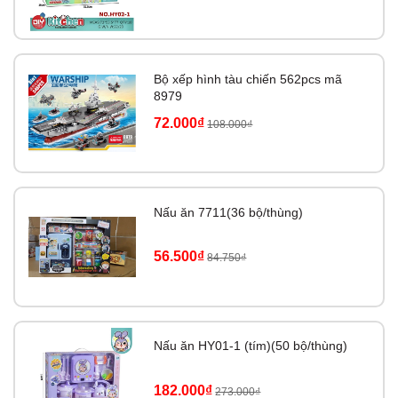
Bộ xếp hình tàu chiến 562pcs mã
8979
72.000₫
108.000₫
Nấu ăn 7711(36 bộ/thùng)
56.500₫
84.750₫
Nấu ăn HY01-1 (tím)(50 bộ/thùng)
182.000₫
273.000₫