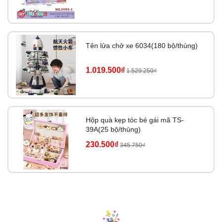
Tên lửa chở xe 6034(180 bộ/thùng)
1.019.500₫
1.529.250₫
Hộp quà kẹp tóc bé gái mã TS-
39A(25 bộ/thùng)
230.500₫
345.750₫