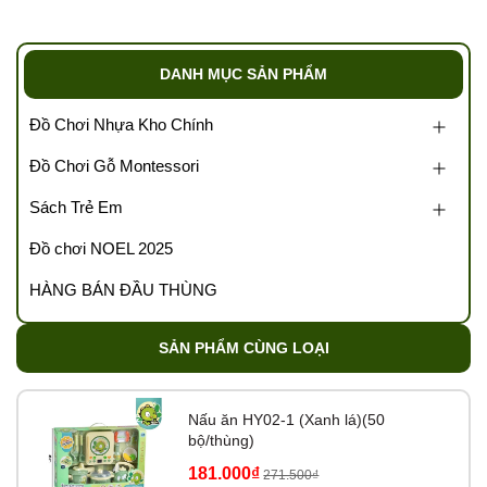
0989.286.991
💌 Cám ơn sự đồng hành của quý đại lý cùng
Tổng kho
DANH MỤC SẢN PHẨM
Tutikids
https://tongkhotutikids.com/
Đồ Chơi Nhựa Kho Chính
Tags: Tổng kho đồ chơi, sỉ đồ chơi trẻ em, kho đồ chơi trẻ
Đồ Chơi Gỗ Montessori
em, buôn bán đồ chơi trẻ em, kho sỉ đồ chơi, xưởng đồ
chơi, kho sách trẻ em, v….v
Sách Trẻ Em
Đồ chơi NOEL 2025
HÀNG BÁN ĐẦU THÙNG
SẢN PHẨM CÙNG LOẠI
Nấu ăn HY02-1 (Xanh lá)(50
bộ/thùng)
181.000₫
271.500₫