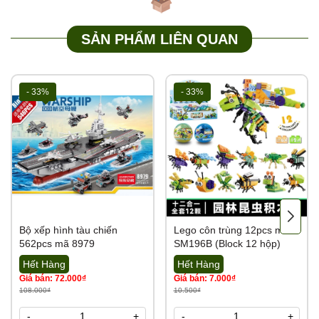
SẢN PHẨM LIÊN QUAN
- 33%
- 33%
Bộ xếp hình tàu chiến
Lego côn trùng 12pcs mã
562pcs mã 8979
SM196B (Block 12 hộp)
Hết Hàng
Hết Hàng
Giá bán: 72.000₫
Giá bán: 7.000₫
108.000₫
10.500₫
-
+
-
+