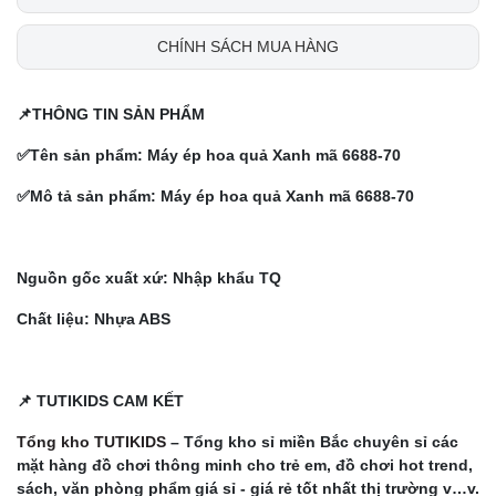
CHÍNH SÁCH MUA HÀNG
📌THÔNG TIN SẢN PHẨM
✅Tên sản phẩm:
Máy ép hoa quả Xanh mã 6688-70
✅Mô tả sản phẩm:
Máy ép hoa quả Xanh mã 6688-70
Nguồn gốc xuất xứ: Nhập khẩu TQ
Chất liệu: Nhựa ABS
📌 TUTIKIDS CAM KẾT
Tổng kho TUTIKIDS
– Tổng kho sỉ miền Bắc chuyên sỉ các
mặt hàng đồ chơi thông minh cho trẻ em, đồ chơi hot trend,
sách, văn phòng phẩm giá sỉ - giá rẻ tốt nhất thị trường v…v.