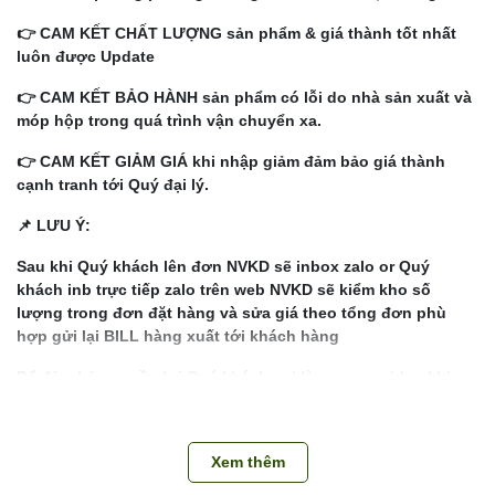
👉 CAM KẾT CHẤT LƯỢNG sản phẩm & giá thành tốt nhất
luôn được Update
👉 CAM KẾT BẢO HÀNH sản phẩm có lỗi do nhà sản xuất và
móp hộp trong quá trình vận chuyển xa.
👉 CAM KẾT GIẢM GIÁ khi nhập giảm đảm bảo giá thành
cạnh tranh tới Quý đại lý.
📌 LƯU Ý:
Sau khi Quý khách lên đơn NVKD sẽ inbox zalo or Quý
khách inb trực tiếp zalo trên web NVKD sẽ kiểm kho số
lượng trong đơn đặt hàng và sửa giá theo tổng đơn phù
hợp gửi lại BILL hàng xuất tới khách hàng
Để đảm bảo quyền lợi Quý khách vui lòng quay video khi
bóc thùng khui hàng kiểm đếm từng thùng (1 thùng 1
video). Hàng thiếu thừa, lỗi do nhà sản xuất kho sẽ bảo
hành đổi trả cho khách hàng
Xem thêm
Liên hệ Hotline để giải đáp mọi thắc mắc về sản phẩm: