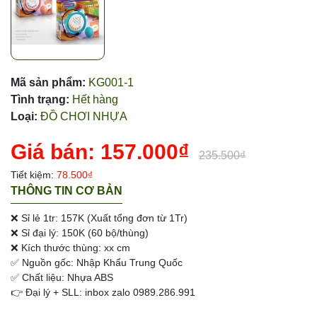
Mã sản phẩm:
KG001-1
Tình trạng:
Hết hàng
Loại:
ĐỒ CHƠI NHỰA
Giá bán:
157.000₫
235.500₫
Tiết kiệm:
78.500₫
THÔNG TIN CƠ BẢN
❌ Sỉ lẻ 1tr: 157K (Xuất tổng đơn từ 1Tr)
❌ Sỉ đại lý: 150K (60 bộ/thùng)
❌ Kích thước thùng: xx cm
✅ Nguồn gốc: Nhập Khẩu Trung Quốc
✅ Chất liệu: Nhựa ABS
👉 Đại lý + SLL: inbox zalo 0989.286.991