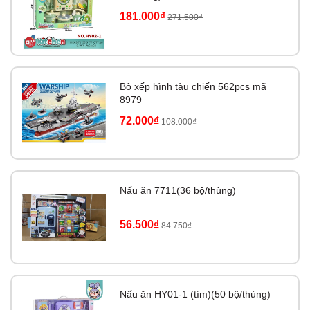
181.000₫
271.500₫
Bộ xếp hình tàu chiến 562pcs mã
8979
72.000₫
108.000₫
Nấu ăn 7711(36 bộ/thùng)
56.500₫
84.750₫
Nấu ăn HY01-1 (tím)(50 bộ/thùng)