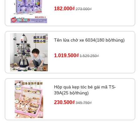
182.000₫
273.000₫
Tên lửa chở xe 6034(180 bộ/thùng)
1.019.500₫
1.529.250₫
Hộp quà kẹp tóc bé gái mã TS-
39A(25 bộ/thùng)
230.500₫
345.750₫