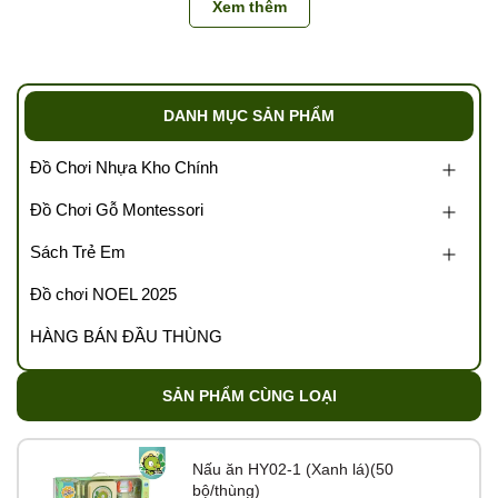
đặt hàng và sửa giá theo tổng đơn phù hợp gửi lại BILL hàng xuất
Xem thêm
tới khách hàng
Để đảm bảo quyền lợi Quý khách vui long quay video khi bóc
thùng khui hàng kiểm đếm từng thùng (1 thùng 1 video). Hàng
DANH MỤC SẢN PHẨM
thiếu thừa, lỗi do nhà sản xuất kho sẽ bảo hành đổi trả cho khách
hàng
Đồ Chơi Nhựa Kho Chính
Liên hệ Hotline để giải đáp mọi thắc mắc về sản phẩm:
Đồ Chơi Gỗ Montessori
0989.286.991
Sách Trẻ Em
💌
Cám ơn sự đồng hành của quý đại lý cùng
Tổng kho Tutikids
Đồ chơi NOEL 2025
https://tongkhotutikids.com/
HÀNG BÁN ĐẦU THÙNG
SẢN PHẨM CÙNG LOẠI
Nấu ăn HY02-1 (Xanh lá)(50
bộ/thùng)