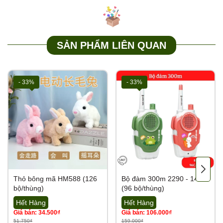
SẢN PHẨM LIÊN QUAN
- 33%
- 33%
Thỏ bông mã HM588 (126
Bộ đàm 300m 2290 - 14
bộ/thùng)
(96 bộ/thùng)
Hết Hàng
Hết Hàng
Giá bán: 34.500₫
Giá bán: 106.000₫
51.750₫
159.000₫