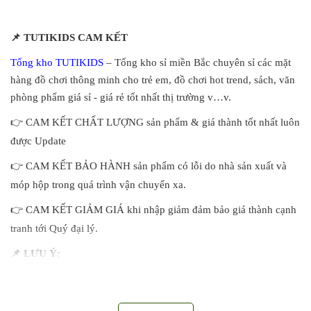
📌
TUTIKIDS CAM KẾT
Tổng kho TUTIKIDS
– Tổng kho sỉ miền Bắc chuyên sỉ các mặt
hàng đồ chơi thông minh cho trẻ em, đồ chơi hot trend, sách, văn
phòng phẩm giá sỉ - giá rẻ tốt nhất thị trường v…v.
👉
CAM KẾT CHẤT LƯỢNG sản phẩm & giá thành tốt nhất luôn
được Update
👉
CAM KẾT BẢO HÀNH sản phẩm có lỗi do nhà sản xuất và
móp hộp trong quá trình vận chuyển xa.
👉
CAM KẾT GIẢM GIÁ khi nhập giảm đảm bảo giá thành cạnh
tranh tới Quý đại lý.
📌
LƯU Ý:
Sau khi Quý khách lên đơn NVKD sẽ inbox zalo or Quý khách
inb trực tiếp zalo trên web NVKD sẽ kiểm kho số lượng trong đơn