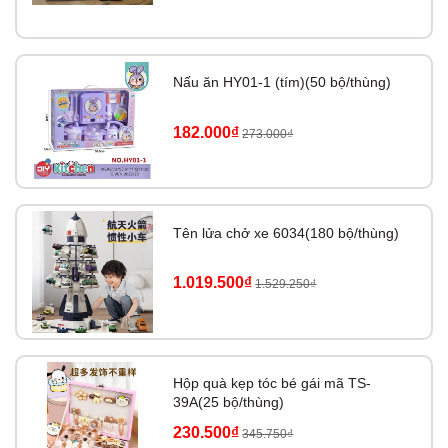
Nấu ăn HY01-1 (tím)(50 bộ/thùng)
182.000₫
273.000₫
Tên lửa chở xe 6034(180 bộ/thùng)
1.019.500₫
1.529.250₫
Hộp quà kẹp tóc bé gái mã TS-
39A(25 bộ/thùng)
230.500₫
345.750₫