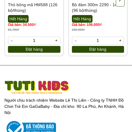
Thỏ bông mã HM588 (126
Bộ đàm 300m 2290 - 14
bộ/thùng)
(96 bộ/thùng)
Hết Hàng
Hết Hàng
Giá bán: 34.500₫
Giá bán: 106.000₫
51.750₫
159.000₫
-
+
-
+
Đặt hàng
Đặt hàng
Người chịu trách nhiệm Website Lê Thị Liên - Công ty TNHH Đồ
Chơi Trẻ Em GaGaBaby - Địa chỉ kho: 90 La Phù, An Khánh, Hà
Nội