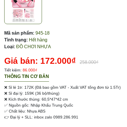
Mã sản phẩm:
945-18
Tình trạng:
Hết hàng
Loại:
ĐỒ CHƠI NHỰA
Giá bán:
172.000₫
258.000₫
Tiết kiệm:
86.000₫
THÔNG TIN CƠ BẢN
❌ Sỉ lẻ 1tr: 172K (Đã bao gồm VAT - Xuất VAT tổng đơn từ 1.5Tr)
❌ Sỉ đại lý: 159K (36 bộ/thùng)
❌ Kích thước thùng: 60,5*47*42 cm
✅ Nguồn gốc: Nhập Khẩu Trung Quốc
✅ Chất liệu: Nhựa ABS
👉 Đại lý + SLL: inbox zalo 0989.286.991