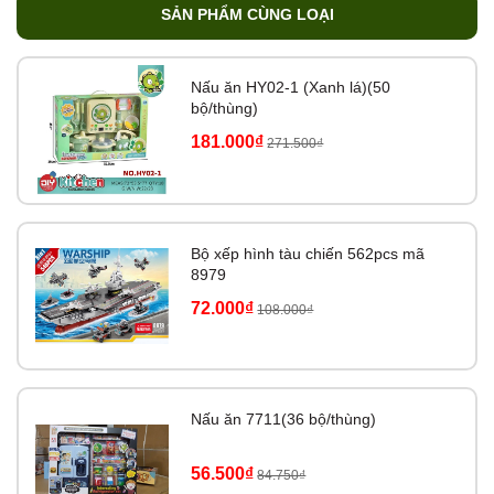
SẢN PHẨM CÙNG LOẠI
Nấu ăn HY02-1 (Xanh lá)(50
bộ/thùng)
181.000₫
271.500₫
Bộ xếp hình tàu chiến 562pcs mã
8979
72.000₫
108.000₫
Nấu ăn 7711(36 bộ/thùng)
56.500₫
84.750₫