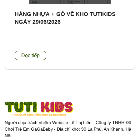
HÀNG NHỰA + GỖ VỀ KHO TUTIKIDS
NGÀY 29/06/2026
Đọc tiếp
Người chịu trách nhiệm Website Lê Thị Liên - Công ty TNHH Đồ
Chơi Trẻ Em GaGaBaby - Địa chỉ kho: 90 La Phù, An Khánh, Hà
Nội