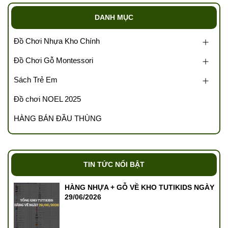
DANH MỤC
Đồ Chơi Nhựa Kho Chính
Đồ Chơi Gỗ Montessori
Sách Trẻ Em
Đồ chơi NOEL 2025
HÀNG BÁN ĐẦU THÙNG
TIN TỨC NỔI BẬT
HÀNG NHỰA + GỖ VỀ KHO TUTIKIDS NGÀY
29/06/2026