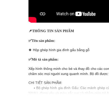
📌
THÔNG TIN SẢN PHẨM
✅
Tên sản phẩm:
🍀 Hộp ghép hình gia đình gấu bằng gỗ
✅
Mô tả sản phẩm:
Xếp hình thông minh cho bé và thay đồ cho các con 
chăm sóc mọi người xung quanh mình. Bộ đồ được t
CHI TIẾT SẢN PHẨM:
▪️ Bộ ghép hình gia đình Gấu: Các mảnh ghép c
NHAU, đáng yêu và màu sắc rực rỡ nhằm giúp trẻ h
sát tỉ mỉ sự vật xung quanh để áp dụng vào trò c
tượng của mình, giúp làm giàu thêm vốn trí tưởng tư
▪️ Màu sắc sản phẩm tươi sáng, bắt mắt, thiết kế n