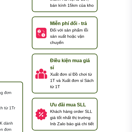
bán kính 15km của kho
Miễn phí đổi - trả
Đối với sản phẩm lỗi
sản xuất hoặc vận
chuyển
Điều kiện mua giá
sỉ
Xuất đơn sỉ Đồ chơi từ
1T và Xuất đơn sỉ Sách
từ 1T
ng đơn
Ưu đãi mua SLL
h từ 1Tr
Khách hàng order SLL
giá tốt nhất thị trường
K dành
Inb Zalo báo giá chi tiết
ện đơn