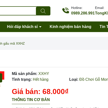
Hotline:
Email:
0989.286.991
TongKh
Hỏi đáp khách sỉ
Kinh nghiệm bán hàng
Tin 
ình gấu mã XXHZ
Mã sản phẩm:
XXHY
Tình trạng:
Hết hàng
Loại:
Đồ Chơi Gỗ Mon
Giá bán:
68.000₫
Mã giảm giá:
THÔNG TIN CƠ BẢN
Ngày hết hạn: