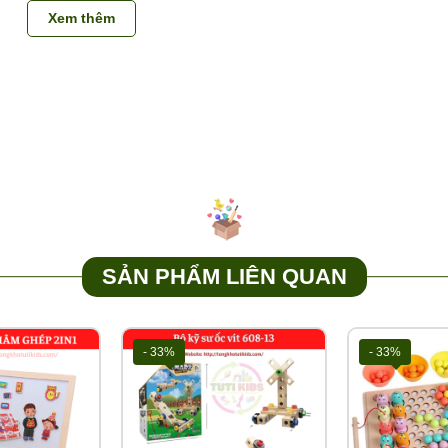
ên tâm khi cho con chơi mà học với đồ chơi cho bé.
Xem thêm
ỉ các mặt hàng đồ chơi thông minh cho trẻ em, đồ chơi hot trend, sá
ốt nhất luôn được Update
SẢN PHẨM LIÊN QUAN
 xuất và móp hộp trong quá trình vận chuyển xa.
hành cạnh tranh tới Quý đại lý.
- 33%
- 33%
0989.286.991
ẩm:
kho Tutikids