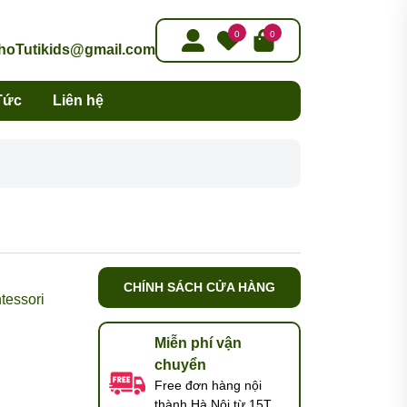
0
0
oTutikids@gmail.com
Tức
Liên hệ
CHÍNH SÁCH CỬA HÀNG
tessori
Miễn phí vận
chuyển
Free đơn hàng nội
thành Hà Nội từ 15T,