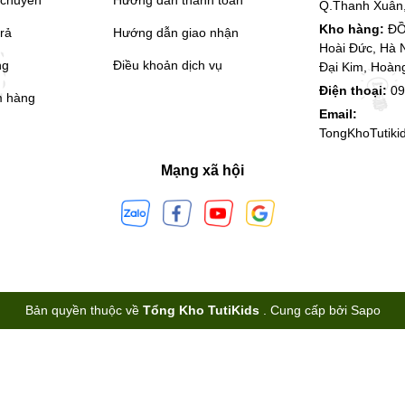
Q.Thanh Xuân,
Kho hàng:
ĐỒ
trả
Hướng dẫn giao nhận
Hoài Đức, Hà 
ng
Điều khoản dịch vụ
Đại Kim, Hoàn
Điện thoại:
09
m hàng
Email:
TongKhoTutik
Mạng xã hội
Bản quyền thuộc về
Tổng Kho TutiKids
.
Cung cấp bởi
Sapo