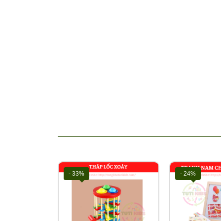
▪️ Chất liệu sản phẩm an toàn, ba mẹ hoàn toàn y
☘ THUỘC TÍNH SẢN PHẨM
• Xuất xứ: CHINA
• Chất liệu: Gỗ tự nhiên.
• Độ tuổi: 2 tuổi đến 6 tuổi.
📌
TUTIKIDS CAM KẾT
Tổng kho TUTIKIDS – Tổng kho sỉ miền Bắc chuyên s
phòng phẩm giá sỉ - giá rẻ tốt nhất thị trường v…v.
👉
CAM KẾT CHẤT LƯỢNG sản phẩm & giá thành t
👉
CAM KẾT BẢO HÀNH sản phẩm có lỗi do nhà sản
👉
CAM KẾT GIẢM GIÁ khi nhập giảm đảm bảo giá t
- 33%
- 24%
Liên hệ Hotline để giải đáp mọi thắc mắc về sản ph
💌
Cám ơn sự đồng hành của quý đại lý cùng Tổng 