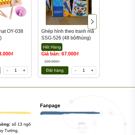
hạt OY-038
Ghép hình theo tranh mã
Bảng xếp hì
)
SSG-526 (48 bộ/thùng)
ELSFK
Hết Hàng
Hết Hàng
3.000₫
Giá bán: 67.000₫
Giá bán: 5
100.500₫
Đặt hàng
-
+
Đặt hàng
-
+
Fanpage
phòng:
số 13 ngõ
uy Tưởng,