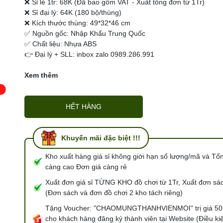
❌ Sỉ lẻ 1tr: 68K (Đã bao gồm VAT - Xuất tổng đơn từ 1Tr)
❌ Sỉ đại lý: 64K (180 bộ/thùng)
Điều kiện:
❌ Kích thước thùng: 49*32*46 cm
✅ Nguồn gốc: Nhập Khẩu Trung Quốc
✅ Chất liệu: Nhựa ABS
👉 Đại lý + SLL: inbox zalo 0989.286.991
Xem thêm
HẾT HÀNG
Khuyến mãi đặc biệt !!!
Kho xuất hàng giá sỉ không giới hạn số lượng/mã và Tổ
càng cao Đơn giá càng rẻ
Xuất đơn giá sỉ TỪNG KHO đồ chơi từ 1Tr, Xuất đơn sác
(Đơn sách và đơn đồ chơi 2 kho tách riêng)
Tặng Voucher: "CHAOMUNGTHANHVIENMOI" trị giá 50
cho khách hàng đăng ký thành viên tại Website (Điều ki