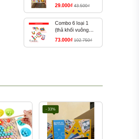
30*18-2
29.000₫
43.500₫
Combo 6 loại 1
(thả khối vuông
loại to 12cm) (100
73.000₫
102.750₫
bộ/thùng)
ch, văn
- 33%
- 33%