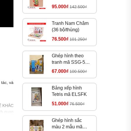
bộ/thùng)
95.000₫
142.500₫
Tranh Nam Châm
(36 bộ/thùng)
76.500₫
101.250₫
Ghép hình theo
tranh mã SSG-526
(48 bộ/thùng)
67.000₫
100.500₫
tác, và
Bảng xếp hình
Tetris mã ELSFK
51.000₫
76.500₫
ĐỀ KHÁC
ch quan
í tưởng
Ghép hình sắc
màu 2 mẫu mã