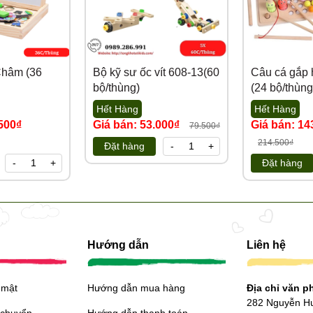
Châm (36
Bộ kỹ sư ốc vít 608-13(60
Câu cá gắp 
bộ/thùng)
(24 bộ/thùng
Hết Hàng
Hết Hàng
500₫
Giá bán: 53.000₫
Giá bán: 14
79.500₫
214.500₫
Đặt hàng
-
+
-
+
Đặt hàng
Hướng dẫn
Liên hệ
 mật
Hướng dẫn mua hàng
Địa chỉ văn 
282 Nguyễn H
 chuyển
Hướng dẫn thanh toán