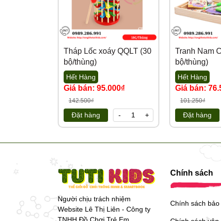
https://tongkhotutikids.com/
Tháp Lốc xoáy QQLT (30
Tranh Nam 
bộ/thùng)
bộ/thùng)
Hết Hàng
Hết Hàng
Giá bán: 95.000₫
Giá bán: 76.
142.500₫
101.250₫
Đặt hàng
-
+
Đặt hàng
Chính sách
Người chịu trách nhiệm
Chính sách bảo
Website Lê Thị Liên - Công ty
TNHH Đồ Chơi Trẻ Em
Chính sách vận