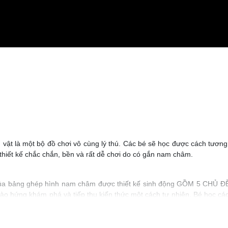
vật là một bộ đồ chơi vô cùng lý thú. Các bé sẽ học được cách tương 
hiết kế chắc chắn, bền và rất dễ chơi do có gắn nam châm.
ủa bảng ghép hình nam châm được thiết kế sinh động GỒM 5 CHỦ 
ào hứng khám phá và tiếp thu kiến thức một cách tự nhiên. Bé học cá
hơi, đồng thời sáng tạo ra những hình ảnh đáng yêu, sống động từ tr
ợng, thể hiện cá tính riêng thông qua trò chơi.
gộ nghĩnh, dễ thương, bé sẽ thích ngay từ cái nhìn đầu tiên.