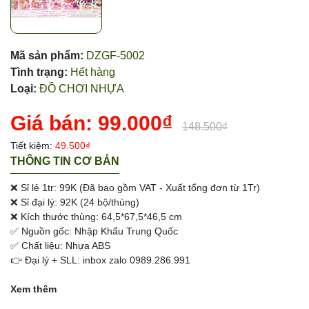
Mã sản phẩm:
DZGF-5002
Tình trạng:
Hết hàng
Loại:
ĐỒ CHƠI NHỰA
Giá bán:
99.000₫
148.500₫
Tiết kiệm:
49.500₫
THÔNG TIN CƠ BẢN
❌ Sỉ lẻ 1tr: 99K (Đã bao gồm VAT - Xuất tổng đơn từ 1Tr)
❌ Sỉ đại lý: 92K (24 bộ/thùng)
❌ Kích thước thùng: 64,5*67,5*46,5 cm
✅ Nguồn gốc: Nhập Khẩu Trung Quốc
✅ Chất liệu: Nhựa ABS
👉 Đại lý + SLL: inbox zalo 0989.286.991
Xem thêm