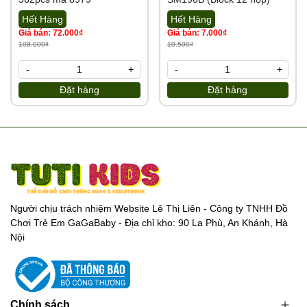
Hết Hàng
Hết Hàng
Giá bán: 72.000₫
Giá bán: 7.000₫
108.000₫
10.500₫
-
+
-
+
Đặt hàng
Đặt hàng
Người chịu trách nhiệm Website Lê Thị Liên - Công ty TNHH Đồ
Chơi Trẻ Em GaGaBaby - Địa chỉ kho: 90 La Phù, An Khánh, Hà
Nội
Chính sách