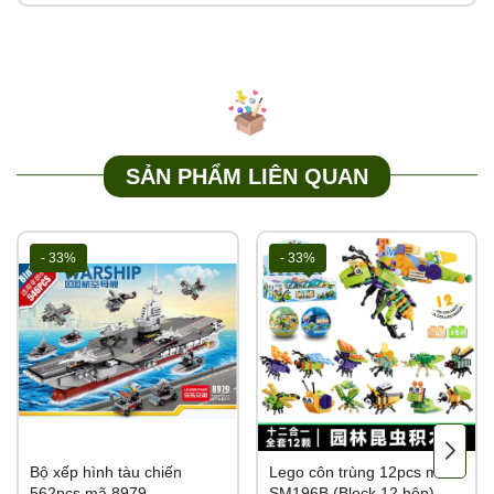
SẢN PHẨM LIÊN QUAN
- 33%
- 33%
Bộ xếp hình tàu chiến
Lego côn trùng 12pcs mã
562pcs mã 8979
SM196B (Block 12 hộp)