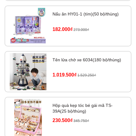
Nấu ăn HY01-1 (tím)(50 bộ/thùng)
182.000₫
273.000₫
Tên lửa chở xe 6034(180 bộ/thùng)
1.019.500₫
1.529.250₫
Hộp quà kẹp tóc bé gái mã TS-
39A(25 bộ/thùng)
230.500₫
345.750₫