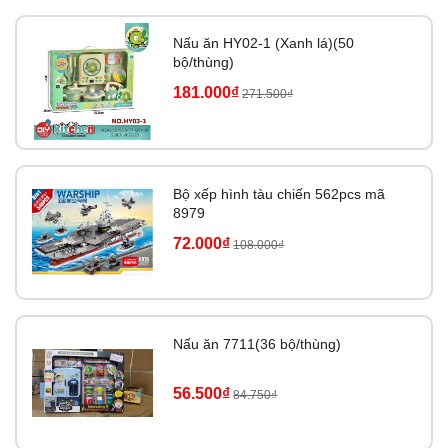
Nấu ăn HY02-1 (Xanh lá)(50
bộ/thùng)
181.000₫
271.500₫
Bộ xếp hình tàu chiến 562pcs mã
8979
72.000₫
108.000₫
Nấu ăn 7711(36 bộ/thùng)
56.500₫
84.750₫