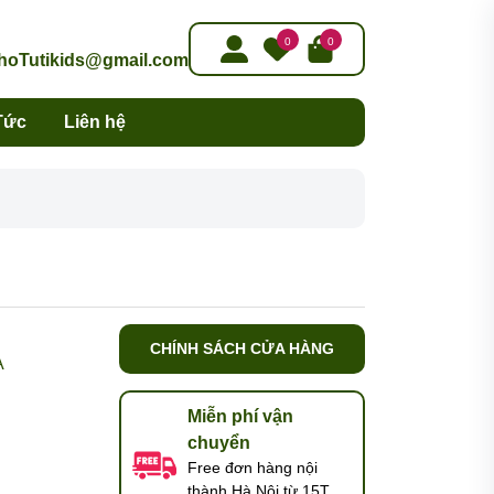
0
0
oTutikids@gmail.com
Tức
Liên hệ
CHÍNH SÁCH CỬA HÀNG
A
Miễn phí vận
chuyển
Free đơn hàng nội
thành Hà Nội từ 15T,