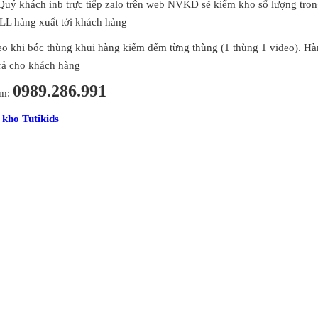
uý khách inb trực tiếp zalo trên web NVKD sẽ kiểm kho số lượng tro
ILL hàng xuất tới khách hàng
o khi bóc thùng khui hàng kiểm đếm từng thùng (1 thùng 1 video). H
trả cho khách hàng
0989.286.991
ẩm:
kho Tutikids