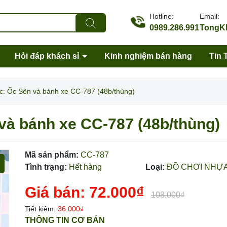
Hotline:
Email:
0989.286.991
TongKh
Hỏi đáp khách sỉ
Kinh nghiệm bán hàng
Tin 
c: Ốc Sên và bánh xe CC-787 (48b/thùng)
và bánh xe CC-787 (48b/thùng)
Mã sản phẩm:
CC-787
Tình trạng:
Hết hàng
Loại:
ĐỒ CHƠI NHỰ
Giá bán:
72.000₫
108.000₫
Tiết kiệm:
36.000₫
Mã giảm giá:
THÔNG TIN CƠ BẢN