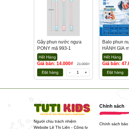
Gậy phun nước ngựa
Balo phun n
PONY mã 993-1
HÀNH GIA m
Hết Hàng
Hết Hàng
Giá bán: 14.000₫
Giá bán: 47
21.000₫
Đặt hàng
-
+
Đặt hàng
Chính sách
Người chịu trách nhiệm
Chính sách bảo
Website Lê Thị Liên - Công ty