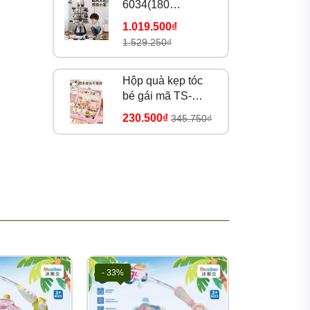
6034(180
bộ/thùng)
1.019.500₫
1.529.250₫
Hộp quà kẹp tóc
bé gái mã TS-
39A(25 bộ/thùng)
230.500₫
345.750₫
- 33%
- 33%