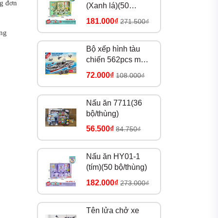
ng đơn
(Xanh lá)(50
bộ/thùng)
181.000₫
271.500₫
àng
Bộ xếp hình tàu
chiến 562pcs mã
8979
72.000₫
108.000₫
Nấu ăn 7711(36
bộ/thùng)
56.500₫
84.750₫
Nấu ăn HY01-1
(tím)(50 bộ/thùng)
182.000₫
273.000₫
Tên lửa chở xe