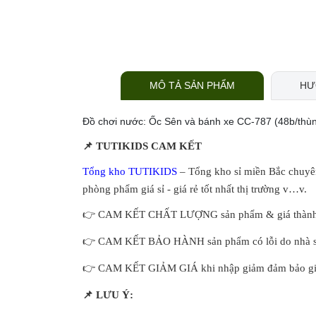
MÔ TẢ SẢN PHẨM
HƯ
Đồ chơi nước: Ốc Sên và bánh xe CC-787 (48b/thù
📌
TUTIKIDS CAM KẾT
Tổng kho TUTIKIDS
– Tổng kho sỉ miền Bắc chuyên 
phòng phẩm giá sỉ - giá rẻ tốt nhất thị trường v…v.
👉
CAM KẾT CHẤT LƯỢNG sản phẩm & giá thành t
👉
CAM KẾT BẢO HÀNH sản phẩm có lỗi do nhà sản
👉
CAM KẾT GIẢM GIÁ khi nhập giảm đảm bảo giá t
📌
LƯU Ý: