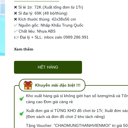
Ngày hết hạn:
❌ Sỉ lẻ 1tr: 72K (Xuất tổng đơn từ 1Tr)
❌ Sỉ đại lý: 69K (48 bộ/thùng)
Điều kiện:
❌ Kích thước thùng: 42x38x56 cm
✅ Nguồn gốc: Nhập Khẩu Trung Quốc
✅ Chất liệu: Nhựa ABS
👉 Đại lý + SLL: inbox zalo 0989.286.991
Xem thêm
HẾT HÀNG
Khuyến mãi đặc biệt !!!
Kho xuất hàng giá sỉ không giới hạn số lượng/mã và Tổ
càng cao Đơn giá càng rẻ
Xuất đơn giá sỉ TỪNG KHO đồ chơi từ 1Tr, Xuất đơn sác
(Đơn sách và đơn đồ chơi 2 kho tách riêng)
Tặng Voucher: "CHAOMUNGTHANHVIENMOI" trị giá 50