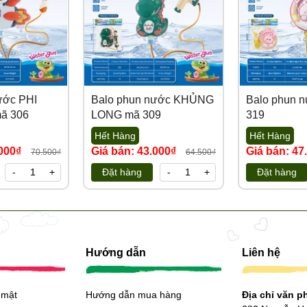
ước PHI
Balo phun nước KHỦNG
Balo phun 
ã 306
LONG mã 309
319
Hết Hàng
Hết Hàng
.000₫
Giá bán: 43.000₫
Giá bán: 47
70.500₫
64.500₫
-
+
Đặt hàng
-
+
Đặt hàng
Hướng dẫn
Liên hệ
 mật
Hướng dẫn mua hàng
Địa chỉ văn 