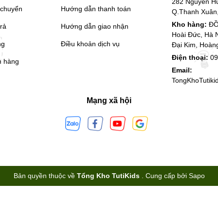
282 Nguyễn H
 chuyển
Hướng dẫn thanh toán
Q.Thanh Xuân,
Kho hàng:
ĐỒ
trả
Hướng dẫn giao nhận
Hoài Đức, Hà 
ng
Điều khoản dịch vụ
Đại Kim, Hoàn
Điện thoại:
09
m hàng
Email:
TongKhoTutik
Mạng xã hội
Bản quyền thuộc về
Tổng Kho TutiKids
.
Cung cấp bởi
Sapo