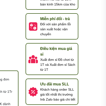
bán kính 15km của kho
Miễn phí đổi - trả
Đối với sản phẩm lỗi
sản xuất hoặc vận
chuyển
Điều kiện mua giá
sỉ
Xuất đơn sỉ Đồ chơi từ
1T và Xuất đơn sỉ Sách
từ 1T
ng đơn
Ưu đãi mua SLL
Khách hàng order SLL
h từ 1Tr
giá tốt nhất thị trường
Inb Zalo báo giá chi tiết
K dành