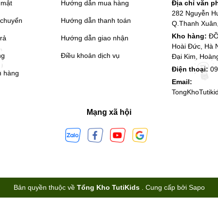
 mật
Hướng dẫn mua hàng
Địa chỉ văn 
282 Nguyễn H
 chuyển
Hướng dẫn thanh toán
Q.Thanh Xuân,
Kho hàng:
ĐỒ
trả
Hướng dẫn giao nhận
Hoài Đức, Hà 
ng
Điều khoản dịch vụ
Đại Kim, Hoàn
Điện thoại:
09
m hàng
Email:
TongKhoTutik
Mạng xã hội
Bản quyền thuộc về
Tổng Kho TutiKids
.
Cung cấp bởi
Sapo