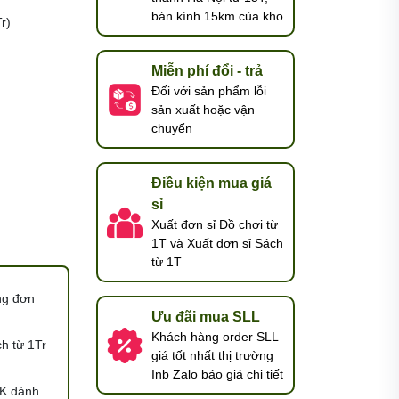
bán kính 15km của kho
r)
Miễn phí đổi - trả
Đối với sản phẩm lỗi
sản xuất hoặc vận
chuyển
Điều kiện mua giá
sỉ
Xuất đơn sỉ Đồ chơi từ
1T và Xuất đơn sỉ Sách
từ 1T
ng đơn
Ưu đãi mua SLL
Khách hàng order SLL
h từ 1Tr
giá tốt nhất thị trường
Inb Zalo báo giá chi tiết
K dành