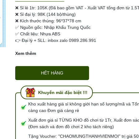
Ngày hết hạn:
❌ Sỉ lẻ 1tr: 105K (Đã bao gồm VAT - Xuất VAT tổng đơn từ 1.5T
❌ Sỉ đại lý: 98K (144 bộ/thùng)
Điều kiện:
❌ Kích thước thùng: 96*37*78 cm
✅ Nguồn gốc: Nhập Khẩu Trung Quốc
✅ Chất liệu: Nhựa ABS
👉 Đại lý + SLL: inbox zalo 0989.286.991
Xem thêm
HẾT HÀNG
Khuyến mãi đặc biệt !!!
Kho xuất hàng giá sỉ không giới hạn số lượng/mã và Tổ
càng cao Đơn giá càng rẻ
Xuất đơn giá sỉ TỪNG KHO đồ chơi từ 1Tr, Xuất đơn sác
(Đơn sách và đơn đồ chơi 2 kho tách riêng)
Tặng Voucher: "CHAOMUNGTHANHVIENMOI" trị giá 50