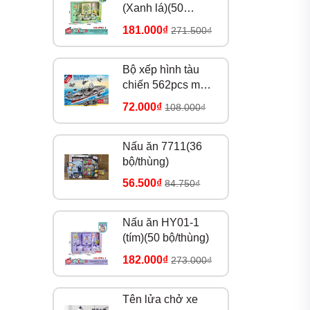
(Xanh lá)(50
bộ/thùng)
181.000₫
271.500₫
Bộ xếp hình tàu
chiến 562pcs mã
8979
72.000₫
108.000₫
Nấu ăn 7711(36
bộ/thùng)
56.500₫
84.750₫
Nấu ăn HY01-1
(tím)(50 bộ/thùng)
182.000₫
273.000₫
Tên lửa chở xe