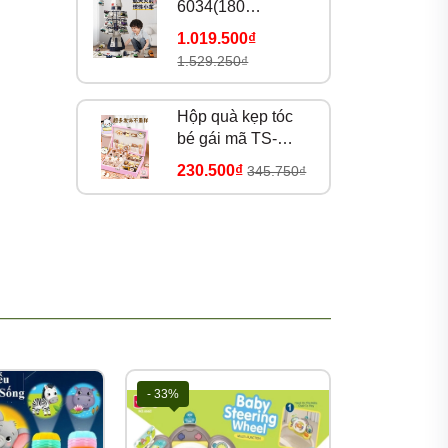
6034(180
bộ/thùng)
1.019.500₫
1.529.250₫
ạc,
ng đến
Hộp quà kẹp tóc
bé gái mã TS-
39A(25 bộ/thùng)
iển sớm
230.500₫
345.750₫
m về
- 33%
- 33%