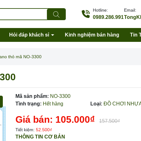
Hotline:
Email:
0989.286.991
TongKh
Hỏi đáp khách sỉ
Kinh nghiệm bán hàng
Tin 
iano thỏ mã NO-3300
3300
Mã sản phẩm:
NO-3300
Tình trạng:
Hết hàng
Loại:
ĐỒ CHƠI NHỰ
Giá bán:
105.000₫
157.500₫
Tiết kiệm:
52.500₫
Mã giảm giá:
THÔNG TIN CƠ BẢN