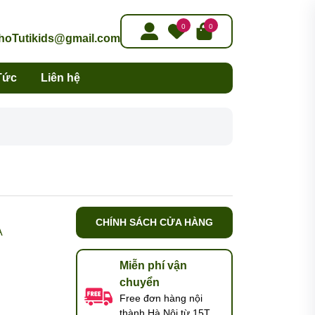
0
0
oTutikids@gmail.com
Tức
Liên hệ
CHÍNH SÁCH CỬA HÀNG
A
Miễn phí vận
chuyển
Free đơn hàng nội
thành Hà Nội từ 15T,