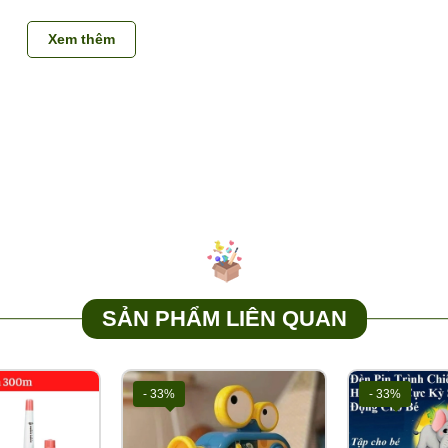
Xem thêm
hỉ làm khơi dậy những cảm xúc và nhận thức của bé đối với thế âm nh
úp nuôi dưỡng và đánh thức năng khiếu âm nhạc tiềm ẩn trong bé, ma
à sau những thời gian học tập căng thẳng sau này.
 nút bấm cơ bản mang đến những âm thanh sống động giúp bé phát tr
ừ nhỏ.
phím đàn nhiều màu sắc và âm thanh sống động sẽ giúp bé học hỏi thê
 con giúp bé học tập trong khi chơi
 tốt
SẢN PHẨM LIÊN QUAN
ử dụng mọi lúc mọi nơi.
- 33%
- 33%