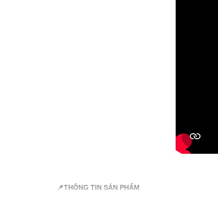
📌
THÔNG TIN SẢN PHẨM
✅
Tên sản phẩm: