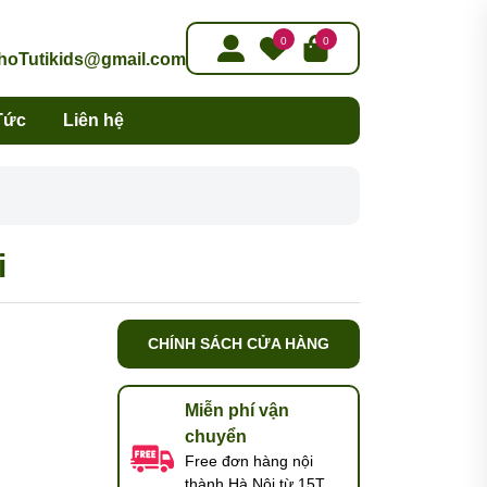
0
0
oTutikids@gmail.com
Tức
Liên hệ
i
CHÍNH SÁCH CỬA HÀNG
Miễn phí vận
chuyển
Free đơn hàng nội
thành Hà Nội từ 15T,