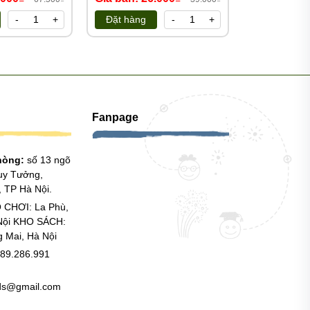
114.000₫
-
+
Đặt hàng
-
+
Đặt hàng
Fanpage
phòng:
số 13 ngõ
uy Tưởng,
 TP Hà Nội.
 CHƠI: La Phù,
Nội KHO SÁCH:
g Mai, Hà Nội
89.286.991
ids@gmail.com