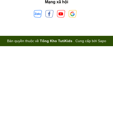
Mạng xã hội
Bản quyền thuộc về
Tổng Kho TutiKids
.
Cung cấp bởi
Sapo