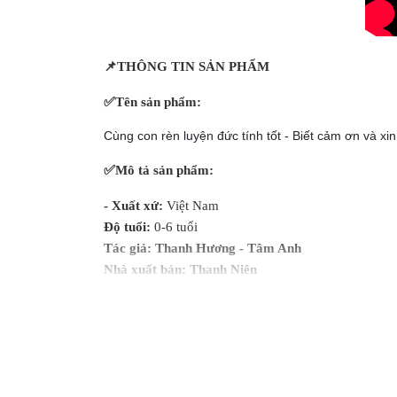
📌
THÔNG TIN SẢN PHẨM
✅
Tên sản phẩm:
Cùng con rèn luyện đức tính tốt - Biết cảm ơn và xin 
✅
Mô tả sản phẩm:
- Xuất xứ:
Việt Nam
Độ tuổi:
0-6 tuổi
Tác giả: Thanh Hương - Tâm Anh
Nhà xuất bản: Thanh Niên
Số quyển: 1
Số trang: 92
Kích thước:
20X20 cm
NHỮNG CÂU CHUYỆN THEO BƯỚC CON TRƯỞN
CÙNG CON RÈN LUYỆN ĐỨC TÍNH TỐT
Quyển 1_bìa vàng: Biết cảm ơn và Xin lỗi - Giữ gìn v