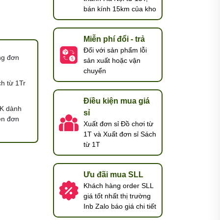
bán kính 15km của kho
Miễn phí đổi - trả
Đối với sản phẩm lỗi
ng đơn
sản xuất hoặc vận
chuyển
h từ 1Tr
Điều kiện mua giá
K dành
sỉ
ện đơn
Xuất đơn sỉ Đồ chơi từ
1T và Xuất đơn sỉ Sách
từ 1T
Ưu đãi mua SLL
Khách hàng order SLL
giá tốt nhất thị trường
Inb Zalo báo giá chi tiết