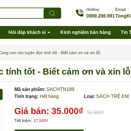
Hotline:
Email:
0989.286.991
TongKh
Hỏi đáp khách sỉ
Kinh nghiệm bán hàng
Tin 
Cùng con rèn luyện đức tính tốt - Biết cảm ơn và xin lỗi
tính tốt - Biết cảm ơn và xin lỗ
Mã sản phẩm:
SACHTN189
Tình trạng:
Hết hàng
Loại:
SÁCH TRẺ EM
Giá bán:
35.000₫
52.500₫
Mã giảm giá:
Tiết kiệm:
17.500₫
Ngày hết hạn: