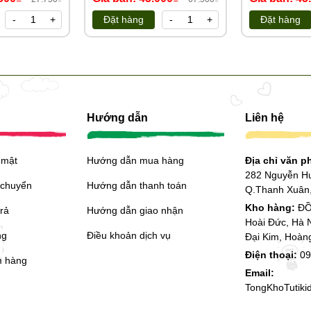
-
+
Đặt hàng
-
+
Đặt hàng
Hướng dẫn
Liên hệ
 mật
Hướng dẫn mua hàng
Địa chỉ văn 
282 Nguyễn H
 chuyển
Hướng dẫn thanh toán
Q.Thanh Xuân,
Kho hàng:
ĐỒ
trả
Hướng dẫn giao nhận
Hoài Đức, Hà 
ng
Điều khoản dịch vụ
Đại Kim, Hoàn
Điện thoại:
09
m hàng
Email:
TongKhoTutik