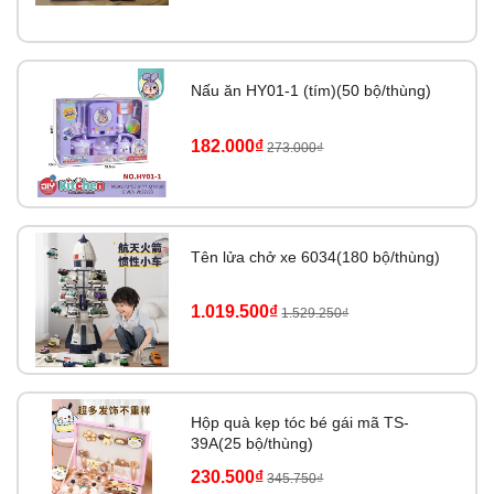
Nấu ăn HY01-1 (tím)(50 bộ/thùng)
182.000₫
273.000₫
Tên lửa chở xe 6034(180 bộ/thùng)
1.019.500₫
1.529.250₫
Hộp quà kẹp tóc bé gái mã TS-
39A(25 bộ/thùng)
230.500₫
345.750₫