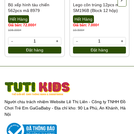
Bộ xếp hình tàu chiến
Lego côn trùng 12pcs mã
562pcs mã 8979
SM196B (Block 12 hộp)
Hết Hàng
Hết Hàng
Giá bán: 72.000₫
Giá bán: 7.000₫
108.000₫
10.500₫
-
+
-
+
Đặt hàng
Đặt hàng
Người chịu trách nhiệm Website Lê Thị Liên - Công ty TNHH Đồ
Chơi Trẻ Em GaGaBaby - Địa chỉ kho: 90 La Phù, An Khánh, Hà
Nội