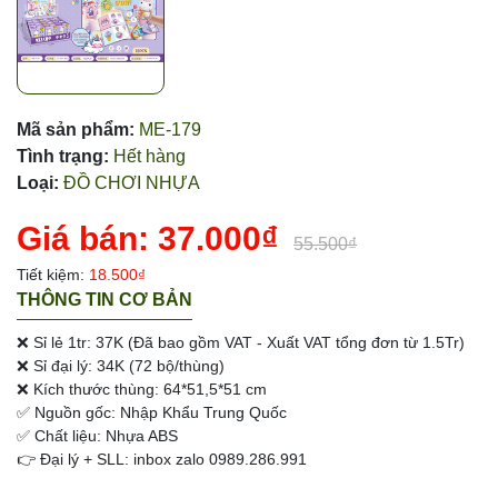
Mã sản phẩm:
ME-179
Tình trạng:
Hết hàng
Loại:
ĐỒ CHƠI NHỰA
Giá bán:
37.000₫
55.500₫
Tiết kiệm:
18.500₫
THÔNG TIN CƠ BẢN
❌ Sỉ lẻ 1tr: 37K (Đã bao gồm VAT - Xuất VAT tổng đơn từ 1.5Tr)
❌ Sỉ đại lý: 34K (72 bộ/thùng)
❌ Kích thước thùng: 64*51,5*51 cm
✅ Nguồn gốc: Nhập Khẩu Trung Quốc
✅ Chất liệu: Nhựa ABS
👉 Đại lý + SLL: inbox zalo 0989.286.991