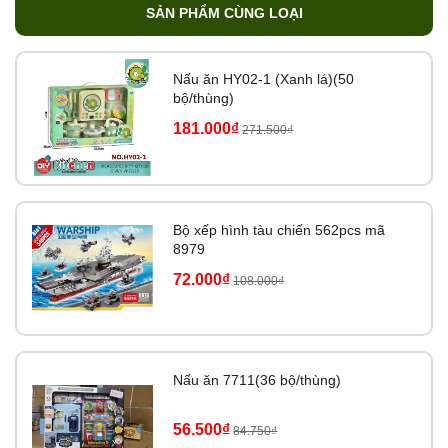
SẢN PHẨM CÙNG LOẠI
Nấu ăn HY02-1 (Xanh lá)(50
bộ/thùng)
181.000₫
271.500₫
Bộ xếp hình tàu chiến 562pcs mã
8979
72.000₫
108.000₫
Nấu ăn 7711(36 bộ/thùng)
56.500₫
84.750₫