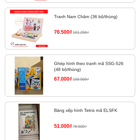
Tranh Nam Châm (36 bộ/thùng)
📌
TUTIKIDS CAM KẾT
76.500₫
Tổng kho TUTIKIDS
– Tổng kho sỉ miền Bắc chuyên sỉ các mặt
101.250₫
hàng đồ chơi thông minh cho trẻ em, đồ chơi hot trend, sách, văn
phòng phẩm giá sỉ - giá rẻ tốt nhất thị trường v…v.
👉
CAM KẾT CHẤT LƯỢNG sản phẩm & giá thành tốt nhất luôn
Ghép hình theo tranh mã SSG-526
được Update
(48 bộ/thùng)
67.000₫
👉
CAM KẾT BẢO HÀNH sản phẩm có lỗi do nhà sản xuất và
100.500₫
móp hộp trong quá trình vận chuyển xa.
👉
CAM KẾT GIẢM GIÁ khi nhập giảm đảm bảo giá thành cạnh
tranh tới Quý đại lý.
Bảng xếp hình Tetris mã ELSFK
📌
LƯU Ý:
51.000₫
76.500₫
Giá trên web là giá của mốc TỔNG ĐƠN 2TR (đồ chơi) 1,5TR
(Sách), sau khi Quý khách lên đơn NVKD sẽ inbox zalo or Quý