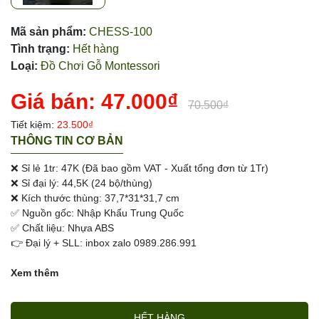
Mã sản phẩm:
CHESS-100
Tình trạng:
Hết hàng
Loại:
Đồ Chơi Gỗ Montessori
Giá bán:
47.000₫
70.500₫
Tiết kiệm:
23.500₫
THÔNG TIN CƠ BẢN
❌ Sỉ lẻ 1tr: 47K (Đã bao gồm VAT - Xuất tổng đơn từ 1Tr)
❌ Sỉ đại lý: 44,5K (24 bộ/thùng)
❌ Kích thước thùng: 37,7*31*31,7 cm
✅ Nguồn gốc: Nhập Khẩu Trung Quốc
✅ Chất liệu: Nhựa ABS
👉 Đại lý + SLL: inbox zalo 0989.286.991
Xem thêm
HẾT HÀNG