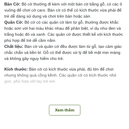
Bàn Cờ:
Bộ cờ thường đi kèm với một bàn cờ bằng gỗ, có các ô
vuông để chơi cờ caro. Bàn cờ có thể có kích thước vừa phải để
trẻ dễ dàng sử dụng và chơi trên bàn hoặc sàn.
Quân Cờ:
Bộ cờ có các quân cờ làm từ gỗ, thường được khắc
hoặc sơn với hai màu khác nhau để phân biệt, ví dụ như đen và
trắng hoặc đỏ và xanh. Các quân cờ được thiết kế với kích thước
phù hợp để trẻ dễ cầm nắm.
Chất liệu:
Bàn cờ và quân cờ đều được làm từ gỗ, tạo cảm giác
chắc chắn và bền bỉ. Gỗ có thể được xử lý để bề mặt mịn màng
và không gây nguy hiểm cho trẻ.
Kích thước:
Bàn cờ có kích thước vừa phải, đủ lớn để chơi
nhưng không quá cồng kềnh. Các quân cờ có kích thước nhỏ
gọn, phù hợp với tay trẻ em.
Chức năng:
Chơi Cờ Caro:
Trẻ có thể chơi cờ caro với các quân cờ, đặt các
quân cờ lên bàn theo lượt để tạo thành một chuỗi liên tiếp của
Xem thêm
cùng một màu (thường là 5 quân liên tiếp) để thắng.
Phát triển tư duy:
Trò chơi giúp trẻ phát triển khả năng tư duy
chiến lược, khả năng phân tích và kỹ năng giải quyết vấn đề khi