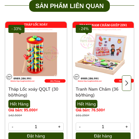
SẢN PHẨM LIÊN QUAN
- 33%
- 24%
Tháp Lốc xoáy QQLT (30
Tranh Nam Châm (36
bộ/thùng)
bộ/thùng)
Hết Hàng
Hết Hàng
Giá bán: 95.000₫
Giá bán: 76.500₫
142.500₫
101.250₫
-
+
-
+
Đặt hàng
Đặt hàng