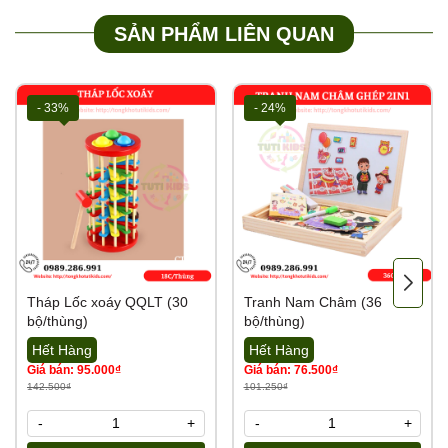
SẢN PHẨM LIÊN QUAN
- 33%
- 24%
Tháp Lốc xoáy QQLT (30
Tranh Nam Châm (36
bộ/thùng)
bộ/thùng)
Hết Hàng
Hết Hàng
Giá bán: 95.000₫
Giá bán: 76.500₫
142.500₫
101.250₫
-
+
-
+