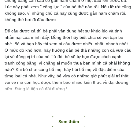
chúng bằng cần câu có gắn nam châm ở một đầu lên trước đã.
Lúc này phải xem " công lực " của bé thế nào rồi. Nếu lỡ rớt cũng
không sao, vì những chú cá này cũng được gắn nam châm rồi,
không thể bơi đi đâu được.
Để câu được cá thì bé phải vận dung hết sự khéo léo và tính
nhẫn nại của mình đấy. Đồng thời hãy biết chia sẻ với bạn bè
nhé. Bé và bạn hãy thi xem ai câu được nhiều nhất, nhanh nhất.
Ở mức độ khó hơn, hãy hướng dẫn bé thả những con cá vừa câu
lại về đúng vị trí của nó Từ đó, bé sẽ tự học được cách cạnh
tranh công bằng, vì chẳng ai muốn thua bạn mình cả phải không
nào? Khi bé chơi cùng bố mẹ, hãy hỏi bố mẹ về đặc điểm của
từng loại cá nhé. Như vậy, bé vừa có những giờ phút giải trí thật
vui vẻ mà còn học được thêm bao nhiêu kiến thức về đại dương
nữa. Đúng là tiện cả đôi đường !
📌
TUTIKIDS CAM KẾT
Tổng kho TUTIKIDS – Tổng kho sỉ miền Bắc chuyên sỉ các mặt
hàng đồ chơi thông minh cho trẻ em, đồ chơi hot trend, sách, văn
Xem thêm
phòng phẩm giá sỉ - giá rẻ tốt nhất thị trường v…v.