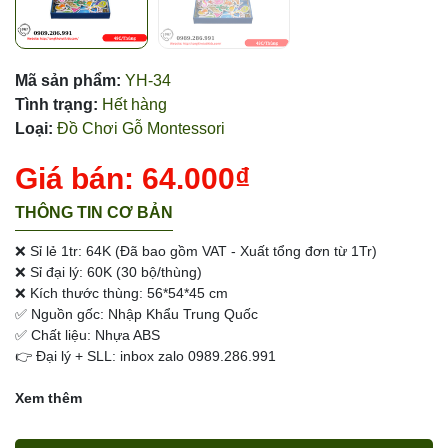
Mã sản phẩm:
YH-34
Tình trạng:
Hết hàng
Loại:
Đồ Chơi Gỗ Montessori
Giá bán:
64.000₫
THÔNG TIN CƠ BẢN
❌ Sỉ lẻ 1tr: 64K (Đã bao gồm VAT - Xuất tổng đơn từ 1Tr)
❌ Sỉ đại lý: 60K (30 bộ/thùng)
❌ Kích thước thùng: 56*54*45 cm
✅ Nguồn gốc: Nhập Khẩu Trung Quốc
✅ Chất liệu: Nhựa ABS
👉 Đại lý + SLL: inbox zalo 0989.286.991
Xem thêm