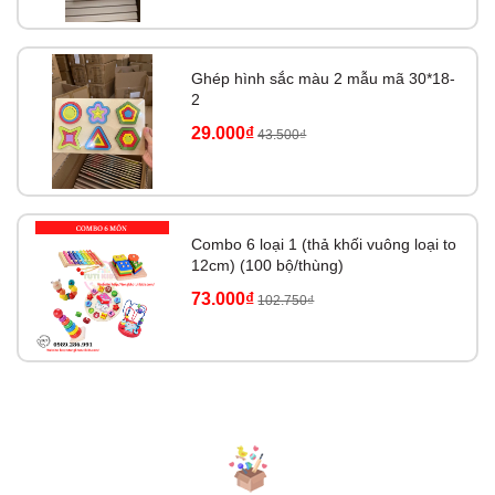
Ghép hình sắc màu 2 mẫu mã 30*18-
2
29.000₫
43.500₫
Combo 6 loại 1 (thả khối vuông loại to
12cm) (100 bộ/thùng)
73.000₫
102.750₫