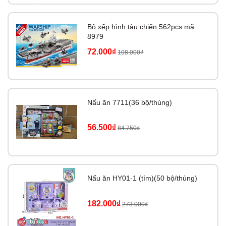
Bộ xếp hình tàu chiến 562pcs mã
8979
72.000₫
108.000₫
Nấu ăn 7711(36 bộ/thùng)
56.500₫
84.750₫
Nấu ăn HY01-1 (tím)(50 bộ/thùng)
182.000₫
273.000₫