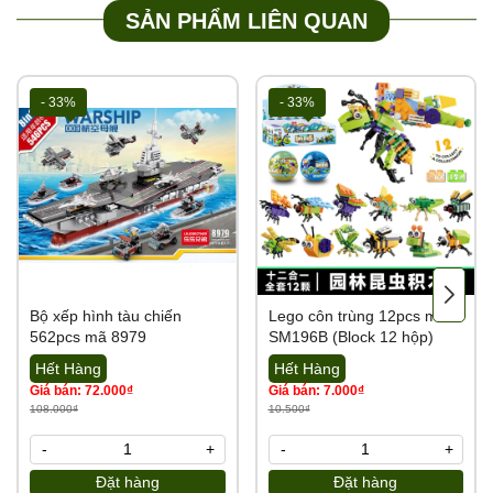
SẢN PHẨM LIÊN QUAN
- 33%
- 33%
Bộ xếp hình tàu chiến
Lego côn trùng 12pcs mã
562pcs mã 8979
SM196B (Block 12 hộp)
Hết Hàng
Hết Hàng
Giá bán: 72.000₫
Giá bán: 7.000₫
108.000₫
10.500₫
-
+
-
+
Đặt hàng
Đặt hàng