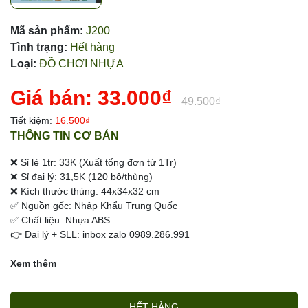
Mã sản phẩm:
J200
Tình trạng:
Hết hàng
Loại:
ĐỒ CHƠI NHỰA
Giá bán:
33.000₫
49.500₫
Tiết kiệm:
16.500₫
THÔNG TIN CƠ BẢN
❌ Sỉ lẻ 1tr: 33K (Xuất tổng đơn từ 1Tr)
❌ Sỉ đại lý: 31,5K (120 bộ/thùng)
❌ Kích thước thùng: 44x34x32 cm
✅ Nguồn gốc: Nhập Khẩu Trung Quốc
✅ Chất liệu: Nhựa ABS
👉 Đại lý + SLL: inbox zalo 0989.286.991
Xem thêm
HẾT HÀNG