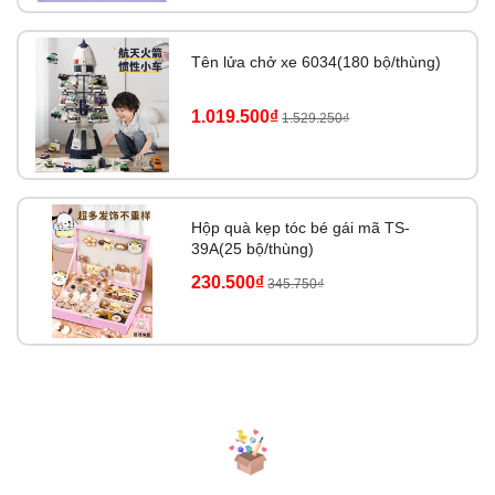
Tên lửa chở xe 6034(180 bộ/thùng)
1.019.500₫
1.529.250₫
Hộp quà kẹp tóc bé gái mã TS-
39A(25 bộ/thùng)
230.500₫
345.750₫