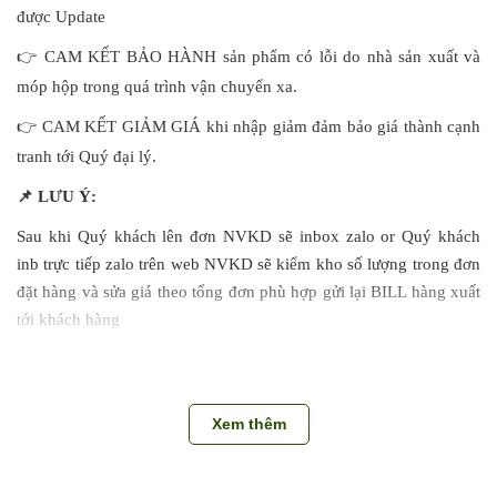
được Update
👉
CAM KẾT BẢO HÀNH sản phẩm có lỗi do nhà sản xuất và
móp hộp trong quá trình vận chuyển xa.
👉
CAM KẾT GIẢM GIÁ khi nhập giảm đảm bảo giá thành cạnh
tranh tới Quý đại lý.
📌
LƯU Ý:
Sau khi Quý khách lên đơn NVKD sẽ inbox zalo or Quý khách
inb trực tiếp zalo trên web NVKD sẽ kiểm kho số lượng trong đơn
đặt hàng và sửa giá theo tổng đơn phù hợp gửi lại BILL hàng xuất
tới khách hàng
Để đảm bảo quyền lợi Quý khách vui lòng quay video khi bóc
thùng khui hàng kiểm đếm từng thùng (1 thùng 1 video). Hàng
thiếu thừa, lỗi do nhà sản xuất kho sẽ bảo hành đổi trả cho khách
Xem thêm
hàng
Liên hệ Hotline để giải đáp mọi thắc mắc về sản phẩm: