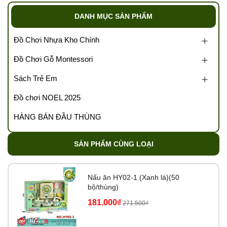
0989.286.991
DANH MỤC SẢN PHẨM
💌
Cám ơn sự đồng hành của quý đại lý cùng
Tổng kho Tutikids
Đồ Chơi Nhựa Kho Chính
https://tongkhotutikids.com/
Đồ Chơi Gỗ Montessori
Tags: Tổng kho đồ chơi, sỉ đồ chơi trẻ em, kho đồ chơi trẻ em,
buôn bán đồ chơi trẻ em, kho sỉ đồ chơi, xưởng đồ chơi, kho
Sách Trẻ Em
sách trẻ em, v….v
Đồ chơi NOEL 2025
HÀNG BÁN ĐẦU THÙNG
SẢN PHẨM CÙNG LOẠI
Nấu ăn HY02-1 (Xanh lá)(50
bộ/thùng)
181.000₫
271.500₫