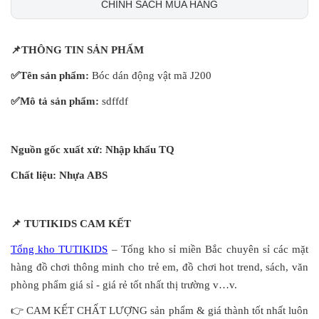
CHÍNH SÁCH MUA HÀNG
📌
THÔNG TIN SẢN PHẨM
✅
Tên sản phẩm:
Bóc dán động vật mã J200
✅
Mô tả sản phẩm:
sdffdf
Nguồn gốc xuất xứ: Nhập khẩu TQ
Chất liệu: Nhựa ABS
📌
TUTIKIDS CAM KẾT
Tổng kho TUTIKIDS
– Tổng kho sỉ miền Bắc chuyên sỉ các mặt
hàng đồ chơi thông minh cho trẻ em, đồ chơi hot trend, sách, văn
phòng phẩm giá sỉ - giá rẻ tốt nhất thị trường v…v.
👉
CAM KẾT CHẤT LƯỢNG sản phẩm & giá thành tốt nhất luôn