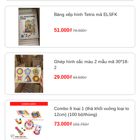
Bảng xếp hình Tetris mã ELSFK
51.000₫
76.500₫
Ghép hình sắc màu 2 mẫu mã 30*18-
2
29.000₫
43.500₫
Combo 6 loại 1 (thả khối vuông loại to
12cm) (100 bộ/thùng)
73.000₫
102.750₫