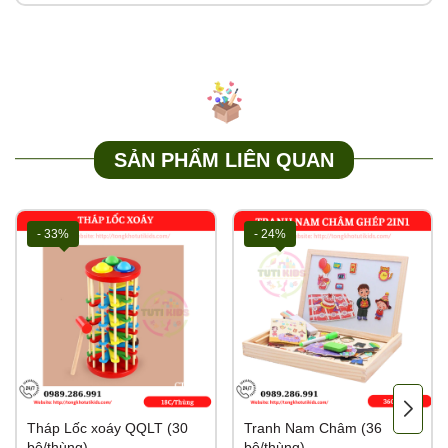
SẢN PHẨM LIÊN QUAN
- 33%
- 24%
Tháp Lốc xoáy QQLT (30
Tranh Nam Châm (36
bộ/thùng)
bộ/thùng)