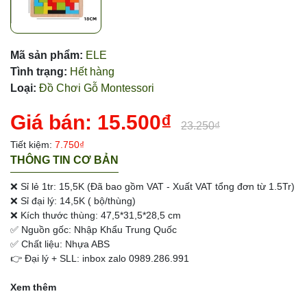
Mã sản phẩm:
ELE
Tình trạng:
Hết hàng
Loại:
Đồ Chơi Gỗ Montessori
Giá bán:
15.500₫
23.250₫
Tiết kiệm:
7.750₫
THÔNG TIN CƠ BẢN
❌ Sỉ lẻ 1tr: 15,5K (Đã bao gồm VAT - Xuất VAT tổng đơn từ 1.5Tr)
❌ Sỉ đại lý: 14,5K ( bộ/thùng)
❌ Kích thước thùng: 47,5*31,5*28,5 cm
✅ Nguồn gốc: Nhập Khẩu Trung Quốc
✅ Chất liệu: Nhựa ABS
👉 Đại lý + SLL: inbox zalo 0989.286.991
Xem thêm