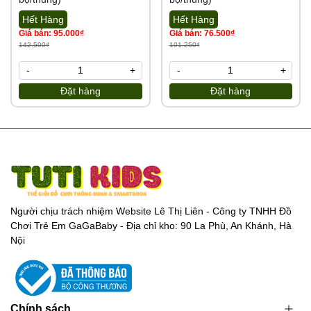
Hết Hàng
Hết Hàng
Giá bán: 95.000₫
Giá bán: 76.500₫
142.500₫
101.250₫
-
+
-
+
Đặt hàng
Đặt hàng
Người chịu trách nhiệm Website Lê Thị Liên - Công ty TNHH Đồ
Chơi Trẻ Em GaGaBaby - Địa chỉ kho: 90 La Phù, An Khánh, Hà
Nội
Chính sách