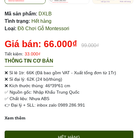
Mã sản phẩm:
DXLB
Tình trạng:
Hết hàng
Loại:
Đồ Chơi Gỗ Montessori
Giá bán:
66.000₫
99.000₫
Tiết kiệm:
33.000₫
THÔNG TIN CƠ BẢN
❌ Sỉ lẻ 1tr: 66K (Đã bao gồm VAT - Xuất tổng đơn từ 1Tr)
❌ Sỉ đại lý: 62K (24 bộ/thùng)
❌ Kích thước thùng: 46*39*61 cm
✅ Nguồn gốc: Nhập Khẩu Trung Quốc
✅ Chất liệu: Nhựa ABS
👉 Đại lý + SLL: inbox zalo 0989.286.991
Xem thêm
HẾT HÀNG