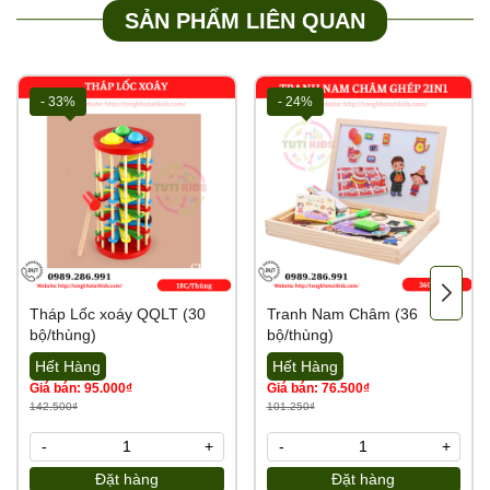
SẢN PHẨM LIÊN QUAN
- 33%
- 24%
Tháp Lốc xoáy QQLT (30
Tranh Nam Châm (36
bộ/thùng)
bộ/thùng)
Hết Hàng
Hết Hàng
Giá bán: 95.000₫
Giá bán: 76.500₫
142.500₫
101.250₫
-
+
-
+
Đặt hàng
Đặt hàng