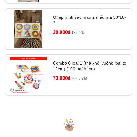
Ghép hình sắc màu 2 mẫu mã 30*18-
2
29.000₫
43.500₫
Combo 6 loại 1 (thả khối vuông loại to
12cm) (100 bộ/thùng)
73.000₫
102.750₫