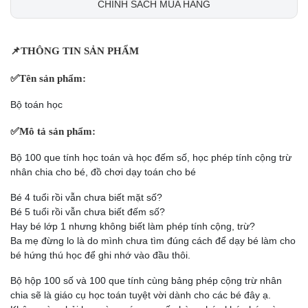
CHÍNH SÁCH MUA HÀNG
📌
THÔNG TIN SẢN PHẨM
✅
Tên sản phẩm:
Bộ toán học
✅
Mô tả sản phẩm:
Bộ 100 que tính học toán và học đếm số, học phép tính cộng trừ
nhân chia cho bé, đồ chơi dạy toán cho bé
Bé 4 tuổi rồi vẫn chưa biết mặt số?
Bé 5 tuổi rồi vẫn chưa biết đếm số?
Hay bé lớp 1 nhưng không biết làm phép tính cộng, trừ?
Ba mẹ đừng lo là do mình chưa tìm đúng cách để dạy bé làm cho
bé hứng thú học để ghi nhớ vào đầu thôi.
Bộ hộp 100 số và 100 que tính cùng bảng phép cộng trừ nhân
chia sẽ là giáo cụ học toán tuyệt vời dành cho các bé đây ạ.