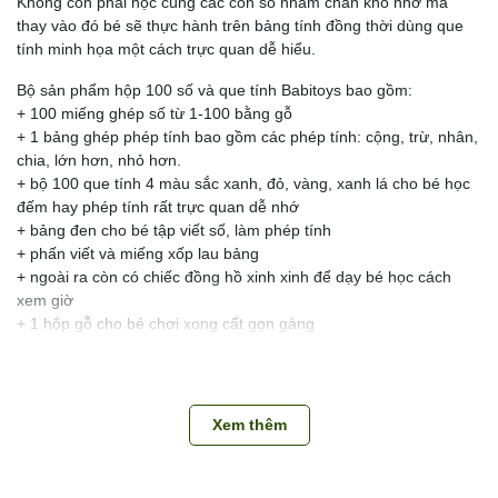
Không còn phải học cùng các con số nhàm chán khó nhớ mà
thay vào đó bé sẽ thực hành trên bảng tính đồng thời dùng que
tính minh họa một cách trực quan dễ hiểu.
Bộ sản phẩm hộp 100 số và que tính Babitoys bao gồm:
+ 100 miếng ghép số từ 1-100 bằng gỗ
+ 1 bảng ghép phép tính bao gồm các phép tính: cộng, trừ, nhân,
chia, lớn hơn, nhỏ hơn.
+ bộ 100 que tính 4 màu sắc xanh, đỏ, vàng, xanh lá cho bé học
đếm hay phép tính rất trực quan dễ nhớ
+ bảng đen cho bé tập viết số, làm phép tính
+ phấn viết và miếng xốp lau bảng
+ ngoài ra còn có chiếc đồng hồ xinh xinh để dạy bé học cách
xem giờ
+ 1 hộp gỗ cho bé chơi xong cất gọn gàng
Kích thước hộp: 29 x 18 x 4 cm (dài rộng cao)
Chất liệu: Gỗ thông
Xem thêm
📌
TUTIKIDS CAM KẾT
Tổng kho TUTIKIDS – Tổng kho sỉ miền Bắc chuyên sỉ các mặt