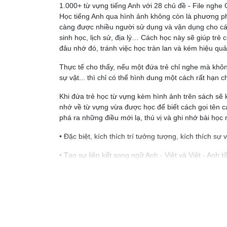
1.000+ từ vựng tiếng Anh với 28 chủ đề - File ngh
Học tiếng Anh qua hình ảnh không còn là phương ph
càng được nhiều người sử dụng và vận dụng cho các
sinh học, lịch sử, địa lý… Cách học này sẽ giúp trẻ 
đâu nhớ đó, tránh việc học tràn lan và kém hiệu quả
Thực tế cho thấy, nếu một đứa trẻ chỉ nghe mà khôn
sự vật... thì chỉ có thể hình dung một cách rất hạn c
Khi đứa trẻ học từ vựng kèm hình ảnh trên sách sẽ kế
nhớ về từ vựng vừa được học để biết cách gọi tên cá
phá ra những điều mới lạ, thú vị và ghi nhớ bài họ
• Đặc biệt, kích thích trí tưởng tượng, kích thích s
• Tạo sự liên kết song ngữ Anh - Việt và Việt - Anh t
📌
TUTIKIDS CAM KẾT
Tổng kho TUTIKIDS – Tổng kho sỉ miền Bắc chuyên s
phòng phẩm giá sỉ - giá rẻ tốt nhất thị trường v…v.