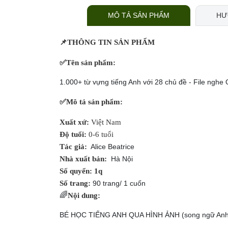
MÔ TẢ SẢN PHẨM
HƯ
📌
THÔNG TIN SẢN PHẨM
✅
Tên sản phẩm:
1.000+ từ vựng tiếng Anh với 28 chủ đề - File ngh
✅
Mô tả sản phẩm:
Xuất xứ:
Việt Nam
Độ tuổi:
0-6 tuổi
Tác giả:
Alice Beatrice
Nhà xuất bản:
Hà Nội
Số quyển: 1q
Số trang:
90 trang/ 1 cuốn
🌈
Nội dung:
BÉ HỌC TIẾNG ANH QUA HÌNH ẢNH (song ngữ Anh –