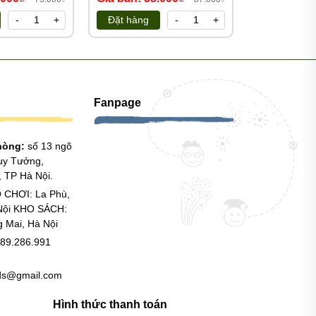
-
+
Đặt hàng
-
+
Đặt hàng
Fanpage
phòng:
số 13 ngõ
uy Tưởng,
 TP Hà Nội.
 CHƠI: La Phù,
Nội KHO SÁCH:
g Mai, Hà Nội
89.286.991
ids@gmail.com
Hình thức thanh toán