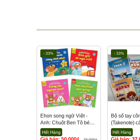
👉
CAM KẾT CHẤT LƯỢNG sản phẩm & giá thành t
👉
CAM KẾT BẢO HÀNH sản phẩm có lỗi do nhà sản
👉
CAM KẾT GIẢM GIÁ khi nhập giảm đảm bảo giá t
📌
LƯU Ý:
Giá trên web là giá của mốc TỔNG ĐƠN 3TR (đồ chơ
khách inb trực tiếp zalo trên web NVKD sẽ kiểm kho
hàng xuất tới khách hàng
- 33%
- 33%
Để đảm bảo quyền lợi Quý khách vui long quay vide
thiếu thừa, lỗi do nhà sản xuất kho sẽ bảo hành đổi 
Liên hệ Hotline để giải đáp mọi thắc mắc về sản ph
💌
Cám ơn sự đồng hành của quý đại lý cùng Tổng 
https://tongkhotutikids.com/
Ehon song ngữ Việt -
Bộ sổ tay cô
Anh: Chuột Ben Tô bé
(Takenote) c
nhỏ (0-6 tuổi) - Bộ 4 cuốn
tiếng việt, ti
Hết Hàng
Hết Hàng
Hóa, Sinh từ
Giá bán: 50.000₫
Giá bán: 37
75.000₫