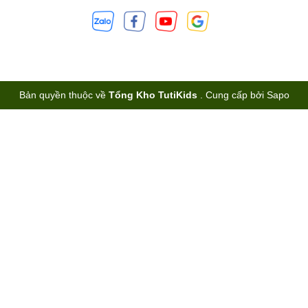
Bản quyền thuộc về
Tổng Kho TutiKids
.
Cung cấp bởi
Sapo