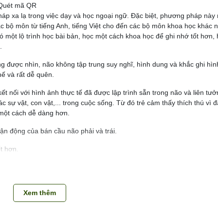
e Quét mã QR
áp xa lạ trong việc dạy và học ngoại ngữ. Đặc biệt, phương pháp này
 bộ môn từ tiếng Anh, tiếng Việt cho đến các bộ môn khoa học khác 
có một lộ trình học bài bản, học một cách khoa học để ghi nhớ tốt hơn,
.
g được nhìn, não không tập trung suy nghĩ, hình dung và khắc ghi hìn
hế và rất dễ quên.
t nối với hình ảnh thực tế đã được lập trình sẵn trong não và liên tưở
c sự vật, con vật,... trong cuộc sống. Từ đó trẻ cảm thấy thích thú vì
c một cách dễ dàng hơn.
ự vận động của bán cầu não phải và trái.
ốt hơn.
ỉ các mặt hàng đồ chơi thông minh cho trẻ em, đồ chơi hot trend, sác
Xem thêm