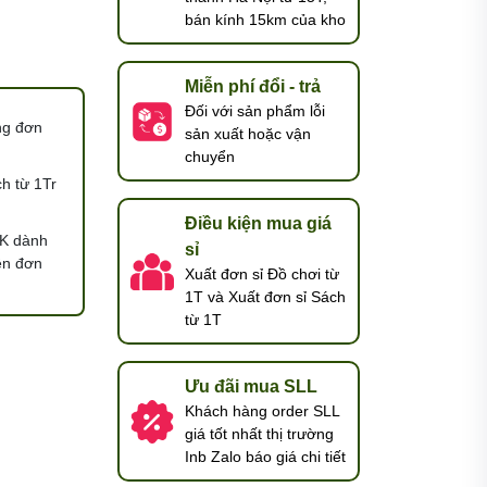
bán kính 15km của kho
Miễn phí đổi - trả
Đối với sản phẩm lỗi
ng đơn
sản xuất hoặc vận
chuyển
h từ 1Tr
Điều kiện mua giá
K dành
sỉ
ện đơn
Xuất đơn sỉ Đồ chơi từ
1T và Xuất đơn sỉ Sách
từ 1T
Ưu đãi mua SLL
Khách hàng order SLL
giá tốt nhất thị trường
Inb Zalo báo giá chi tiết