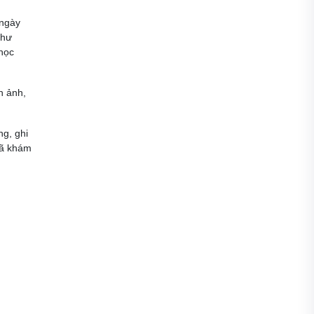
 ngày
như
 học
h ảnh,
ng, ghi
 đã khám
h, văn