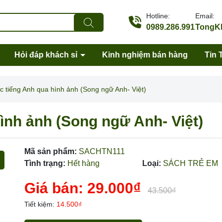
Hotline:
Email:
0989.286.991
TongKh
Hỏi đáp khách sỉ
Kinh nghiệm bán hàng
Tin 
c tiếng Anh qua hình ảnh (Song ngữ Anh- Việt)
ình ảnh (Song ngữ Anh- Việt)
Mã sản phẩm:
SACHTN111
Tình trạng:
Hết hàng
Loại:
SÁCH TRẺ EM
Giá bán:
29.000₫
Mã giảm giá:
43.500₫
Tiết kiệm:
14.500₫
Ngày hết hạn: