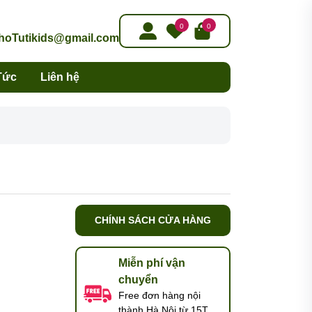
0
0
oTutikids@gmail.com
Tức
Liên hệ
CHÍNH SÁCH CỬA HÀNG
Miễn phí vận
chuyển
Free đơn hàng nội
thành Hà Nội từ 15T,