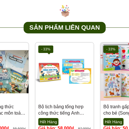
ốt nhất luôn được Update
 xuất và móp hộp trong quá trình vận chuyển xa.
hành cạnh tranh tới Quý đại lý.
SẢN PHẨM LIÊN QUAN
i) 1,5TR (Sách), sau khi Quý khách lên đơn NVKD sẽ inbox zalo or 
 số lượng trong đơn đặt hàng và sửa giá theo tổng đơn phù hợp gửi lại
- 33%
- 33%
o khi bóc thùng khui hàng kiểm đếm từng thùng (1 thùng 1 video). H
trả cho khách hàng
0989.286.991
ẩm:
kho Tutikids
ng thức
Bộ lịch bảng tổng hợp
Bộ tranh gấp
ác môn toán,
công thức tiếng Anh
cho bé (Son
ếng Anh, Lý,
THCS (Phiên bản 5.0)
Việt)
Hết Hàng
Hết Hàng
 lớp 2 đến
.000₫
Giá bán: 58.000₫
Giá bán: 50
55.500₫
87.000₫