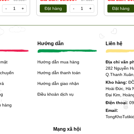
-
+
Đặt hàng
-
+
Đặt hàng
Hướng dẫn
Liên hệ
 mật
Hướng dẫn mua hàng
Địa chỉ văn 
282 Nguyễn H
 chuyển
Hướng dẫn thanh toán
Q.Thanh Xuân,
Kho hàng:
ĐỒ
trả
Hướng dẫn giao nhận
Hoài Đức, Hà 
ng
Điều khoản dịch vụ
Đại Kim, Hoàn
Điện thoại:
09
m hàng
Email:
TongKhoTutik
Mạng xã hội